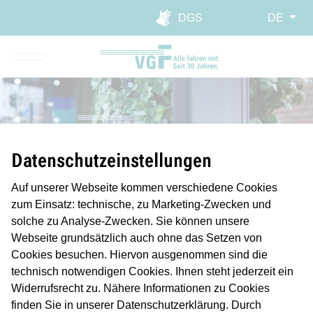
Direkt zur Hauptnavigation spr
Direkt zum Inhalt springen
Webseiten-Barriere melden
DGS
DE
Datenschutzeinstellungen
Auf unserer Webseite kommen verschiedene Cookies
zum Einsatz: technische, zu Marketing-Zwecken und
Die VGF - Alle fahren mit
solche zu Analyse-Zwecken. Sie können unsere
Webseite grundsätzlich auch ohne das Setzen von
Cookies besuchen. Hiervon ausgenommen sind die
technisch notwendigen Cookies. Ihnen steht jederzeit ein
Die Verkehrsgesellschaft Frankfurt am Main, kurz VGF, ist
Widerrufsrecht zu. Nähere Informationen zu Cookies
das Frankfurter Verkehrsunternehmen und der
finden Sie in unserer Datenschutzerklärung. Durch
Verkehrsdienstleister der Stadt. Auf neun U-Bahn- und