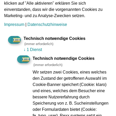
klicken auf "Alle aktivieren" erklären Sie sich
zehn Straßenbahn-Linien sorgen nahezu 400
einverstanden, dass wir die vorgenannten Cookies zu
Schienenfahrzeuge für umfassende Mobilität. Die VGF ist
Marketing- und zu Analyse-Zwecken setzen.
darüber hinaus verantwortlich für die rollende und ortsfeste
Infrastruktur, für das Verkehrsmanagement, für Sauberkeit,
Impressum
|
Datenschutzhinweise
Sicherheit, Service und Kundendienst.
Technisch notwendige Cookies
Die VGF beschäftigt fast 3.000 Mitarbeitende, davon über
(immer erforderlich)
1.000 Schienenbahnfahrer:innen. Die VGF gehört damit zu
↓
1 Dienst
den größten Arbeitgebern in der Stadt und im Rhein-Main-
Technisch notwendige Cookies
Gebiet. Sie trägt dafür Sorge, dass Frankfurt,
(immer erforderlich)
seine mittlerweile über 770.000 Einwohner:innen und
diejenigen, die tagsüber in der Stadt leben, arbeiten oder
Wir setzen zwei Cookies, eines welches
sie als Touristen besuchen, in Bewegung bleiben. Denn an
den Zustand der getroffenen Auswahl im
Wochentagen verwandeln mehr als 380.000 Pendler:innen
Cookie-Banner speichert (Cookie: klaro)
Frankfurt in eine Millionen-Stadt - und zum Glück nutzen
und eines, welches dem Besucher eine
nicht alle ihr Auto. So beförderte die VGF im Jahr 2025
bessere Nutzererfahrung durch
über 181 Millionen Fahrgäste in ihren U- und
Speicherung von z. B. Sucheinstellungen
Straßenbahnen.
oder Formulardaten bietet (Cookie:
fe_typo_user). Rexx systems setzt ein