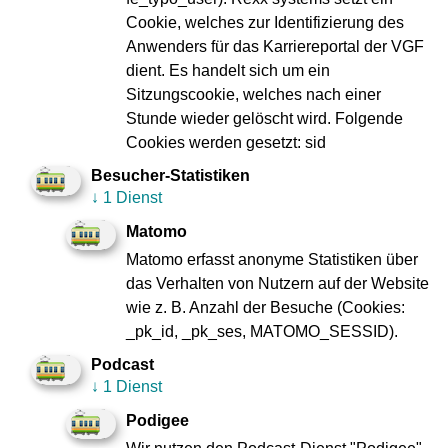
Cookie, welches zur Identifizierung des
Anwenders für das Karriereportal der VGF
dient. Es handelt sich um ein
Sitzungscookie, welches nach einer
Stunde wieder gelöscht wird. Folgende
Cookies werden gesetzt: sid
Besucher-Statistiken
↓
1 Dienst
Matomo
Matomo erfasst anonyme Statistiken über
das Verhalten von Nutzern auf der Website
wie z. B. Anzahl der Besuche (Cookies:
_pk_id, _pk_ses, MATOMO_SESSID).
Podcast
↓
1 Dienst
Impressum
Datenschutz
Zu den
Compliance
Podigee
Geschäftsberichten
Verbraucherschlichtung