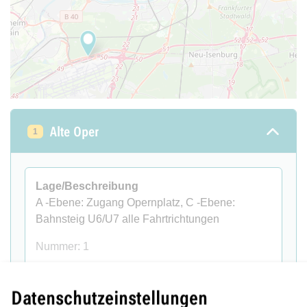
Alte Oper
1
Lage/Beschreibung
A -Ebene: Zugang Opernplatz, C -Ebene:
Bahnsteig U6/U7 alle Fahrtrichtungen
Nummer: 1
Status
STÖRUNG
Datenschutzeinstellungen