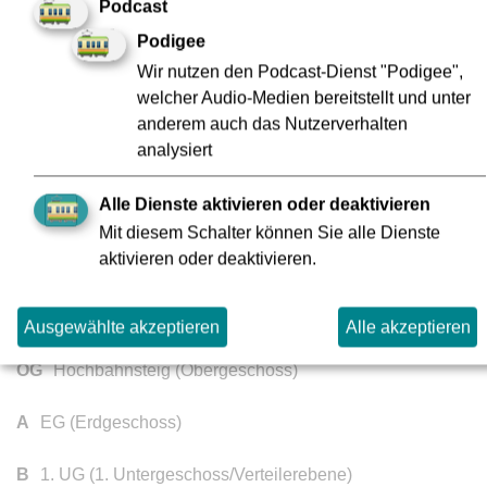
Podcast
Rödelheim Bahnhof
2
Podigee
Wir nutzen den Podcast-Dienst "Podigee",
welcher Audio-Medien bereitstellt und unter
Südbahnhof
1
anderem auch das Nutzerverhalten
analysiert
Willy-Brandt-Platz
1
Alle Dienste aktivieren oder deaktivieren
Mit diesem Schalter können Sie alle Dienste
aktivieren oder deaktivieren.
Legende
Ausgewählte akzeptieren
Alle akzeptieren
OG
Hochbahnsteig (Obergeschoss)
A
EG (Erdgeschoss)
B
1. UG (1. Untergeschoss/Verteilerebene)