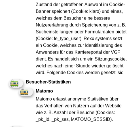
Zustand der getroffenen Auswahl im Cookie-
Banner speichert (Cookie: klaro) und eines,
Flughafen Fernbahnhof
1
welches dem Besucher eine bessere
Nutzererfahrung durch Speicherung von z. B.
Sucheinstellungen oder Formulardaten bietet
Hauptbahnhof
1
(Cookie: fe_typo_user). Rexx systems setzt
ein Cookie, welches zur Identifizierung des
Anwenders für das Karriereportal der VGF
Hauptwache
1
dient. Es handelt sich um ein Sitzungscookie,
welches nach einer Stunde wieder gelöscht
wird. Folgende Cookies werden gesetzt: sid
Kirchplatz
1
Besucher-Statistiken
Matomo
Konstablerwache
1
Matomo erfasst anonyme Statistiken über
das Verhalten von Nutzern auf der Website
wie z. B. Anzahl der Besuche (Cookies:
Mühlberg
1
_pk_id, _pk_ses, MATOMO_SESSID).