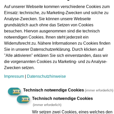
Dauer
Von
Auf unserer Webseite kommen verschiedene Cookies zum
08.08.2026
Einsatz: technische, zu Marketing-Zwecken und solche zu
Analyse-Zwecken. Sie können unsere Webseite
bis
grundsätzlich auch ohne das Setzen von Cookies
Unbekannt
besuchen. Hiervon ausgenommen sind die technisch
notwendigen Cookies. Ihnen steht jederzeit ein
Unternehmen
Widerrufsrecht zu. Nähere Informationen zu Cookies finden
Sie in unserer Datenschutzerklärung. Durch klicken auf
"Alle aktivieren" erklären Sie sich einverstanden, dass wir
die vorgenannten Cookies zu Marketing- und zu Analyse-
Zwecken setzen.
Berkersheim Bahnhof
1
Impressum
|
Datenschutzhinweise
Bockenheimer Warte
Technisch notwendige Cookies
1
(immer erforderlich)
Technisch notwendige Cookies
(immer erforderlich)
Festhalle/Messe
1
Wir setzen zwei Cookies, eines welches den