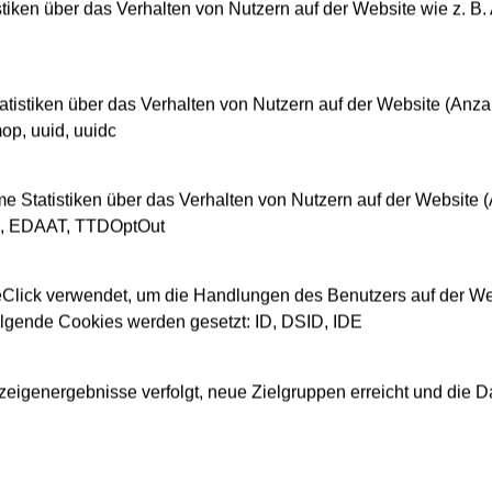
iken über das Verhalten von Nutzern auf der Website wie z. B.
V (d/m/w)
Fahrstromversorgung
(d/m/w)
esen, Ingenieurwesen
serfahren
Ingenieurwesen
Berufserfahren
tistiken über das Verhalten von Nutzern auf der Website (Anz
Jetzt bewerben
op, uuid, uuidc
Jetzt bewerben
e Statistiken über das Verhalten von Nutzern auf der Website 
D, EDAAT, TTDOptOut
Click verwendet, um die Handlungen des Benutzers auf der We
olgende Cookies werden gesetzt: ID, DSID, IDE
igenergebnisse verfolgt, neue Zielgruppen erreicht und die Da