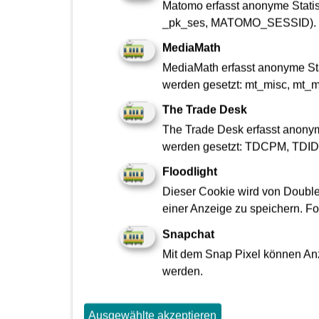
Matomo erfasst anonyme Statist
(d/m/w)
ÖPN
_pk_ses, MATOMO_SESSID).
Office, Bauwesen, Ingenieurwesen
Bauw
MediaMath
Berufserfahren, Führungserfahren
Beruf
MediaMath erfasst anonyme Sta
Jetzt bewerben
werden gesetzt: mt_misc, mt_m
The Trade Desk
The Trade Desk erfasst anonym
werden gesetzt: TDCPM, TDI
Floodlight
Initiativbewerbung
Dieser Cookie wird von Double
einer Anzeige zu speichern. F
Snapchat
Mit dem Snap Pixel können Anze
werden.
Ausgewählte akzeptieren