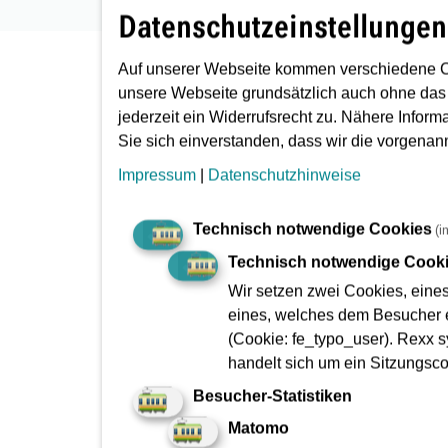
Datenschutzeinstellungen
Auf unserer Webseite kommen verschiedene C
unsere Webseite grundsätzlich auch ohne das
jederzeit ein Widerrufsrecht zu. Nähere Inform
Sie sich einverstanden, dass wir die vorgena
Impressum
|
Datenschutzhinweise
Ingenieurwesen
Technisch notwendige Cookies
(i
Technisch notwendige Cook
Wir setzen zwei Cookies, eine
merken
eines, welches dem Besucher e
(Cookie: fe_typo_user). Rexx s
handelt sich um ein Sitzungsc
Besucher-Statistiken
Fachbereichsleitung
Obj
Matomo
Gebäudemanagement
Ber