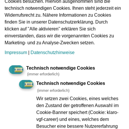
Cookies besuchen. Hiervon ausgenommen sind die
technisch notwendigen Cookies. Ihnen steht jederzeit ein
Widerrufsrecht zu. Nähere Informationen zu Cookies
finden Sie in unserer Datenschutzerklärung. Durch
klicken auf "Alle aktivieren" erklären Sie sich
Projektingenieur:in Leit- und Sicherungstechnik
einverstanden, dass wir die vorgenannten Cookies zu
(d/m/w)
Marketing- und zu Analyse-Zwecken setzen.
Elektro & Metall, IT
Impressum
|
Datenschutzhinweise
Berufserfahren
Jetzt bewerben
Technisch notwendige Cookies
(immer erforderlich)
Technisch notwendige Cookies
(immer erforderlich)
Wir setzen zwei Cookies, eines welches
merken
den Zustand der getroffenen Auswahl im
Cookie-Banner speichert (Cookie: klaro-
vgf-career) und eines, welches dem
Besucher eine bessere Nutzererfahrung