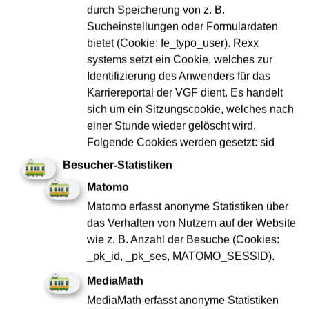
durch Speicherung von z. B.
Sucheinstellungen oder Formulardaten
bietet (Cookie: fe_typo_user). Rexx
systems setzt ein Cookie, welches zur
Elektroniker:in / Mechatroniker:in - Prüfung und
Inbetriebnahme Schienenfahrzeuge (d/m/w)
Identifizierung des Anwenders für das
Karriereportal der VGF dient. Es handelt
Elektro & Metall
sich um ein Sitzungscookie, welches nach
Berufserfahren
einer Stunde wieder gelöscht wird.
Folgende Cookies werden gesetzt: sid
Jetzt bewerben
Besucher-Statistiken
Matomo
Matomo erfasst anonyme Statistiken über
merken
das Verhalten von Nutzern auf der Website
wie z. B. Anzahl der Besuche (Cookies:
_pk_id, _pk_ses, MATOMO_SESSID).
MediaMath
MediaMath erfasst anonyme Statistiken