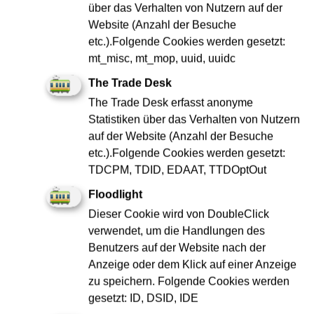
über das Verhalten von Nutzern auf der
Website (Anzahl der Besuche
etc.).Folgende Cookies werden gesetzt:
Elektroniker:in / Mechatroniker:in Bahnstromanlagen
mt_misc, mt_mop, uuid, uuidc
(d/m/w)
The Trade Desk
Elektro & Metall
Absolvent:in
The Trade Desk erfasst anonyme
Statistiken über das Verhalten von Nutzern
Jetzt bewerben
auf der Website (Anzahl der Besuche
etc.).Folgende Cookies werden gesetzt:
TDCPM, TDID, EDAAT, TTDOptOut
Floodlight
merken
Dieser Cookie wird von DoubleClick
verwendet, um die Handlungen des
Benutzers auf der Website nach der
Anzeige oder dem Klick auf einer Anzeige
zu speichern. Folgende Cookies werden
gesetzt: ID, DSID, IDE