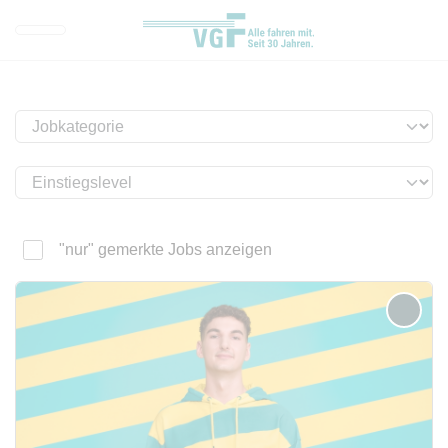
Direkt zur Hauptnavigation spr
Direkt zum Inhalt springen
Webseiten-Barriere melden
Jobkategorie
Einstiegslevel
"nur" gemerkte Jobs anzeigen
merken