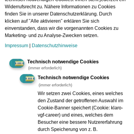
Widerrufsrecht zu. Nähere Informationen zu Cookies
Projektingenieur:in Leit- und Sicherungstechnik
finden Sie in unserer Datenschutzerklärung. Durch
(d/m/w)
klicken auf "Alle aktivieren" erklären Sie sich
einverstanden, dass wir die vorgenannten Cookies zu
Elektro & Metall, IT
Marketing- und zu Analyse-Zwecken setzen.
Berufserfahren
Impressum
|
Datenschutzhinweise
Jetzt bewerben
Technisch notwendige Cookies
(immer erforderlich)
Technisch notwendige Cookies
merken
(immer erforderlich)
Wir setzen zwei Cookies, eines welches
den Zustand der getroffenen Auswahl im
Cookie-Banner speichert (Cookie: klaro-
vgf-career) und eines, welches dem
Besucher eine bessere Nutzererfahrung
durch Speicherung von z. B.