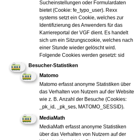
Sucheinstellungen oder Formulardaten
Elektroniker:in / Mechatroniker:in - Prüfung und
bietet (Cookie: fe_typo_user). Rexx
Inbetriebnahme Schienenfahrzeuge (d/m/w)
systems setzt ein Cookie, welches zur
Identifizierung des Anwenders für das
Elektro & Metall
Berufserfahren
Karriereportal der VGF dient. Es handelt
sich um ein Sitzungscookie, welches nach
Jetzt bewerben
einer Stunde wieder gelöscht wird.
Folgende Cookies werden gesetzt: sid
Besucher-Statistiken
Matomo
merken
Matomo erfasst anonyme Statistiken über
das Verhalten von Nutzern auf der Website
wie z. B. Anzahl der Besuche (Cookies:
_pk_id, _pk_ses, MATOMO_SESSID).
MediaMath
MediaMath erfasst anonyme Statistiken
über das Verhalten von Nutzern auf der