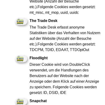
Elektroniker:in / Mechatroniker:in Bahnstromanlagen
Website (Anzahl der Besuche
(d/m/w)
etc.).Folgende Cookies werden gesetzt:
mt_misc, mt_mop, uuid, uuidc
Elektro & Metall
Absolvent:in
The Trade Desk
The Trade Desk erfasst anonyme
Jetzt bewerben
Statistiken über das Verhalten von Nutzern
auf der Website (Anzahl der Besuche
etc.).Folgende Cookies werden gesetzt:
TDCPM, TDID, EDAAT, TTDOptOut
merken
Floodlight
Dieser Cookie wird von DoubleClick
verwendet, um die Handlungen des
Benutzers auf der Website nach der
Anzeige oder dem Klick auf einer Anzeige
zu speichern. Folgende Cookies werden
gesetzt: ID, DSID, IDE
Snapchat
MSR-Techniker:in in der Gebäudetechnik (d/m/w)