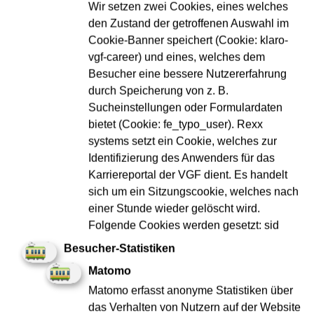
Wir setzen zwei Cookies, eines welches
den Zustand der getroffenen Auswahl im
Cookie-Banner speichert (Cookie: klaro-
vgf-career) und eines, welches dem
Besucher eine bessere Nutzererfahrung
durch Speicherung von z. B.
Sucheinstellungen oder Formulardaten
bietet (Cookie: fe_typo_user). Rexx
Projektingenieur:in Leit- und Sicherungstechnik
systems setzt ein Cookie, welches zur
(d/m/w)
Identifizierung des Anwenders für das
Karriereportal der VGF dient. Es handelt
Elektro & Metall, IT
Berufserfahren
sich um ein Sitzungscookie, welches nach
einer Stunde wieder gelöscht wird.
Jetzt bewerben
Folgende Cookies werden gesetzt: sid
Besucher-Statistiken
Matomo
Initiativbewerbung
Matomo erfasst anonyme Statistiken über
das Verhalten von Nutzern auf der Website