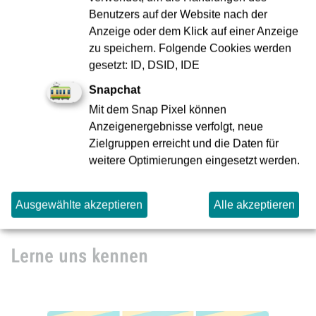
Benutzers auf der Website nach der
Anzeige oder dem Klick auf einer Anzeige
zu speichern. Folgende Cookies werden
Noch nicht das Richtige dabei?
gesetzt: ID, DSID, IDE
Snapchat
Entdecke unsere anderen verfügbaren Stellen.
Mit dem Snap Pixel können
Anzeigenergebnisse verfolgt, neue
Zielgruppen erreicht und die Daten für
Alle Jobs ansehen
weitere Optimierungen eingesetzt werden.
Ausgewählte akzeptieren
Alle akzeptieren
Lerne uns kennen