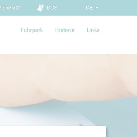
ingen
Meine VGF
DGS
DE
Fuhrpark
Historie
Links