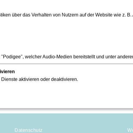
ierformat ist nicht mehr erforderlich und bitte auch zu vermei
ung bitten wir Sie um die Verwendung folgender E-Mail Adresse
iken über das Verhalten von Nutzern auf der Website wie z. B.
"Podigee", welcher Audio-Medien bereitstellt und unter andere
istellungsbescheinigungen zum Steuerabzug bei Bauleistu
ivieren
 Dienste aktivieren oder deaktivieren.
Datenschutz
We