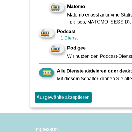
Der zusätzliche Versand der Rechnungen im Pap
Matomo
Zur Korrespondenz mit der Kreditorenbuchhalt
Matomo erfasst anonyme Statist
_pk_ses, MATOMO_SESSID).
Podcast
Eingangsrechnungen:
↓
1 Dienst
rechnungswesen[at]vgf-ffm.de
Podigee
Wir nutzen den Podcast-Dienst 
Schriftverkehr, Zahlungserinnerungen, Fre
Rechnungsstellung:
Alle Dienste aktivieren oder deakt
Mit diesem Schalter können Sie alle
schriftverkehr_rechnungswesen[at]vgf-ffm.de
Ausgewählte akzeptieren
Impressum