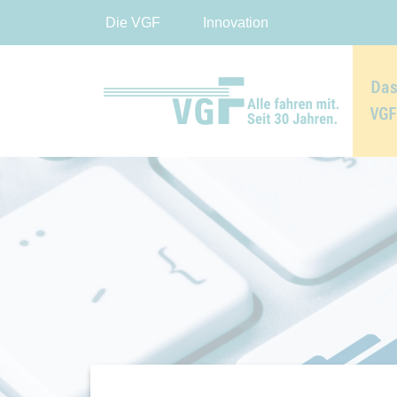
Die VGF
Innovation
Das
VG