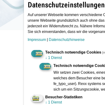
Datenschutzeinstellungen
Auf unserer Webseite kommen verschiedene C
unsere Webseite grundsätzlich auch ohne das
jederzeit ein Widerrufsrecht zu. Nähere Inform
Sie sich einverstanden, dass wir die vorgena
Sie sind hier:
Das Unternehmen VGF
VGF a
Impressum
|
Datenschutzhinweise
Rechnungen
Technisch notwendige Cookies
(i
↓
1 Dienst
Technisch notwendige Cook
Wir setzen zwei Cookies, eine
Die Kreditorenbuchhaltung der VGF verarbeite
welches dem Besucher eine bes
Bitte senden Sie uns Ihre Rechnungen deshal
fe_typo_user). Rexx systems se
sich um ein Sitzungscookie, w
Damit Ihre Rechnungen fehlerfrei verarbeitet 
Besucher-Statistiken
einer E-Mail können aber beliebig viele Dateie
↓
1 Dienst