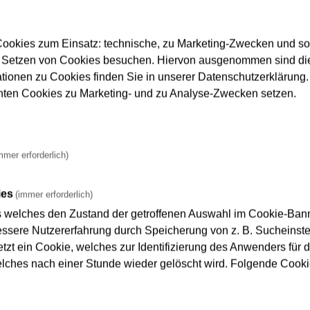
ookies zum Einsatz: technische, zu Marketing-Zwecken und s
 Setzen von Cookies besuchen. Hiervon ausgenommen sind die
ationen zu Cookies finden Sie in unserer Datenschutzerklärung. D
nnten Cookies zu Marketing- und zu Analyse-Zwecken setzen.
ls Auftraggeber
Rechnungen
mmer erforderlich)
ies
(immer erforderlich)
s welches den Zustand der getroffenen Auswahl im Cookie-Banne
t Eingangsrechnungen ausschließlich digital.
sere Nutzererfahrung durch Speicherung von z. B. Sucheinstel
b nach Möglichkeit als digitale Dokumente im Format ZUGFeRD
tzt ein Cookie, welches zur Identifizierung des Anwenders für d
elches nach einer Stunde wieder gelöscht wird. Folgende Cooki
werden können, bitten wir darum, dass pro Rechnung nur jeweils
n verarbeitet werden.