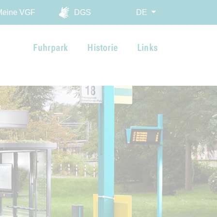
ingen
Meine VGF
DGS
DE
Fuhrpark
Historie
Links