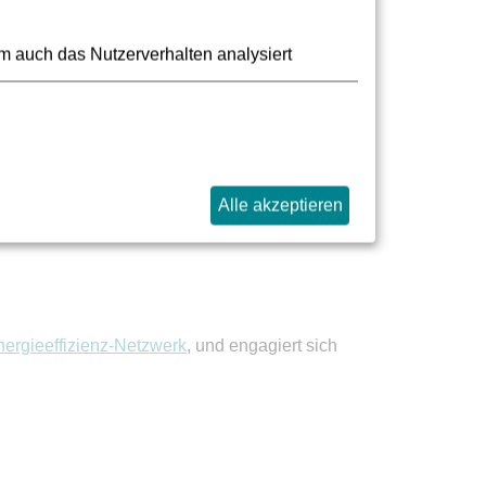
m auch das Nutzerverhalten analysiert
 die Mitarbeitenden, die Stadt Frankfurt sowie
egie, plant und steuert die
Alle akzeptieren
ergieeffizienz-Netzwerk
, und engagiert sich