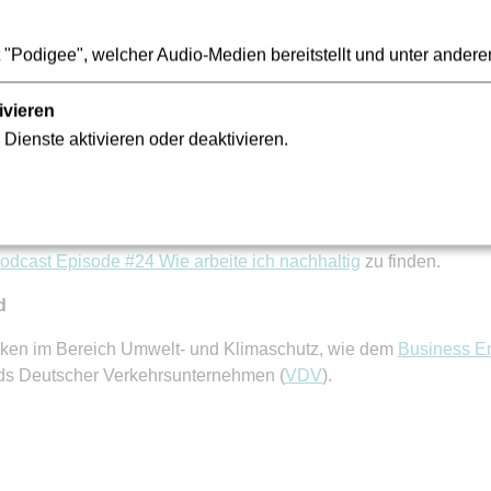
"Podigee", welcher Audio-Medien bereitstellt und unter andere
n Kulturwandel denken wir mit
ivieren
t der VGF wichtig. Das Ziel ist es, nachhaltig Verantwortung für
 Dienste aktivieren oder deaktivieren.
 und einen Beitrag zu einer lebenswerten Zukunft zu leisten.
elt in einem interdisziplinären Team eine Nachhaltigkeitsstrat
s Nachhaltigkeitsreporting.
odcast Episode #24 Wie arbeite ich nachhaltig
zu finden.
d
erken im Bereich Umwelt- und Klimaschutz, wie dem
Business En
ds Deutscher Verkehrsunternehmen (
VDV
).