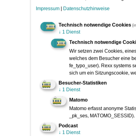
Impressum
|
Datenschutzhinweise
Technisch notwendige Cookies
(i
↓
1 Dienst
Technisch notwendige Cook
Wir setzen zwei Cookies, eine
welches dem Besucher eine bes
fe_typo_user). Rexx systems se
sich um ein Sitzungscookie, w
Besucher-Statistiken
↓
1 Dienst
Matomo
Matomo erfasst anonyme Statist
_pk_ses, MATOMO_SESSID).
Podcast
Strategische Neuausricht
↓
1 Dienst