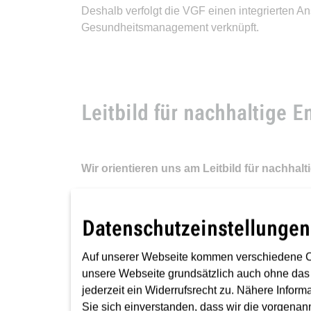
Deshalb verfolgt die VGF einen integrierten 
Gesundheitsmanagement verknüpft.
Leitbild für nachhaltige 
Wir orientieren uns am Leitbild für nachhal
Den Kompass bilden die im Jahr 2015 von den
Entwicklung, die Sustainable Development Go
Datenschutzeinstellungen
Auf unserer Webseite kommen verschiedene C
unsere Webseite grundsätzlich auch ohne das
jederzeit ein Widerrufsrecht zu. Nähere Inform
Sie sich einverstanden, dass wir die vorgena