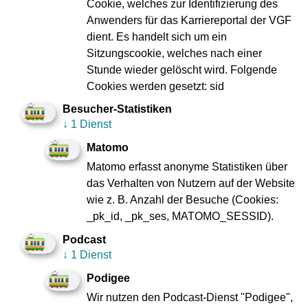
Cookie, welches zur Identifizierung des
Ausstattung und Beschilderung von Haltestellen und
Anwenders für das Karriereportal der VGF
Stationen
dient. Es handelt sich um ein
Sitzungscookie, welches nach einer
Bauen und überwachen von Fahrtreppen, Aufzügen,
Stunde wieder gelöscht wird. Folgende
den Fahrstrom sowie die Licht- und Signalanlagen
Cookies werden gesetzt: sid
Planen, bauen und unterhalten von Funk- und
Besucher-Statistiken
Lautsprecheranlagen und die Weichensysteme.
↓
1 Dienst
Wenn Sie nähere Informationen wünschen oder Interesse
Matomo
an einer unserer Dienstleistungen haben, kommen Sie
Matomo erfasst anonyme Statistiken über
bitte einfach auf uns zu!
das Verhalten von Nutzern auf der Website
wie z. B. Anzahl der Besuche (Cookies:
Ihr Ansprechpartner:
_pk_id, _pk_ses, MATOMO_SESSID).
Jürgen Tiesler
Podcast
Verkehrsgesellschaft Frankfurt am Main mbH
↓
1 Dienst
Kurt-Schumacher-Str. 8
Podigee
60311 Frankfurt am Main
Telefon 069 213-22471
Wir nutzen den Podcast-Dienst "Podigee",