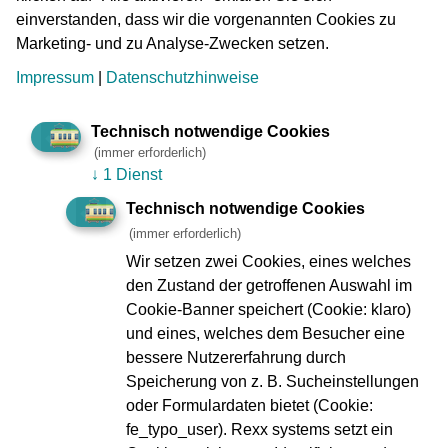
einverstanden, dass wir die vorgenannten Cookies zu
Marketing- und zu Analyse-Zwecken setzen.
Impressum
|
Datenschutzhinweise
Der Geschäftsbereich Infrastruktur der VGF ist dafür
Technisch notwendige Cookies
verantwortlich, dass im Nahverkehr alles rollen kann.
(immer erforderlich)
Angefangen bei Planung, Bau und Pflege der Fahrwege,
↓
1 Dienst
Haltestellen und Stationen über die Stromversorgung der
Technisch notwendige Cookies
Bahnen, Stationen und Bauwerke bis hin zur Signaltechnik
(immer erforderlich)
und der Steuerung des Betriebsablaufes sorgen die
Wir setzen zwei Cookies, eines welches
Mitarbeitenden für reibungslosen Verkehr von U-Bahn,
den Zustand der getroffenen Auswahl im
Straßenbahn und Bus.
Cookie-Banner speichert (Cookie: klaro)
Aufgabengebiete:
und eines, welches dem Besucher eine
bessere Nutzererfahrung durch
Planen, bauen und bewirtschaften von Fahrwegen,
Speicherung von z. B. Sucheinstellungen
Haltestellen, Stationen, Tunnel und Gebäude
oder Formulardaten bietet (Cookie:
fe_typo_user). Rexx systems setzt ein
Bauen und unterhalten von Schienenwege