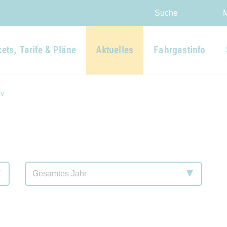
Direkt zur Hauptnavigation spr
Direkt zum Inhalt springen
Webseiten-Barriere melden
Suche
kets, Tarife & Pläne
Aktuelles
Fahrgastinfo
iv