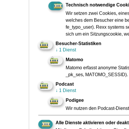
mehr
Technisch notwendige Cook
Wir setzen zwei Cookies, eine
welches dem Besucher eine bes
22.07.2026
fe_typo_user). Rexx systems se
Straßenbahn-Linien 11, 1
sich um ein Sitzungscookie, w
Leitungsarbeiten der NRM in der Innenstadt.
Besucher-Statistiken
↓
1 Dienst
mehr
Matomo
Matomo erfasst anonyme Statist
_pk_ses, MATOMO_SESSID).
14.07.2026
VGF beim CSD
Podcast
↓
1 Dienst
So bunt und vielfältig wie Frankfurt
Podigee
mehr
Wir nutzen den Podcast-Dienst 
Alle Dienste aktivieren oder deakt
26.06.2026