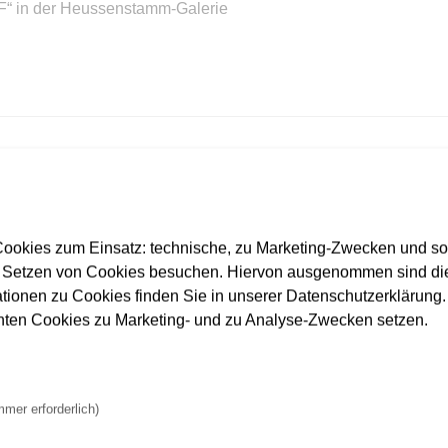
F“ in der Heussenstamm-Galerie
t nach Hausen statt zur Heerstraße
ehof umsteigen.
ookies zum Einsatz: technische, zu Marketing-Zwecken und s
 Setzen von Cookies besuchen. Hiervon ausgenommen sind die
ationen zu Cookies finden Sie in unserer Datenschutzerklärung. D
nnten Cookies zu Marketing- und zu Analyse-Zwecken setzen.
t verkürzt, Busse weichen aus
mmer erforderlich)
of und Preungesheim, M34 und N5 umfahren Baustelle weiträu