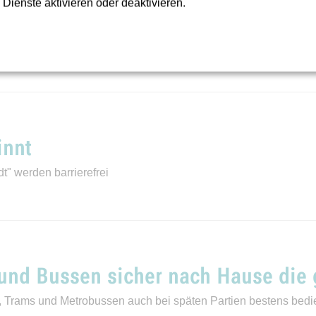
 Dienste aktivieren oder deaktivieren.
eimer Tor“
.
innt
" werden barrierefrei
und Bussen sicher nach Hause die 
Trams und Metrobussen auch bei späten Partien bestens bedie