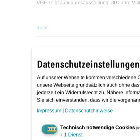
VGF zeigt Jubiläumsausstellung „30 Jahre VG
mehr
30.07.2026
Gleisbauarbeiten: U7 fähr
Datenschutzeinstellungen
Fahrgäste müssen nächste Woche am Industri
Auf unserer Webseite kommen verschiedene C
mehr
unsere Webseite grundsätzlich auch ohne das
jederzeit ein Widerrufsrecht zu. Nähere Inform
Sie sich einverstanden, dass wir die vorgena
23.07.2026
Impressum
|
Datenschutzhinweise
Gleisbauarbeiten: U5 fähr
Technisch notwendige Cookies
(i
Busse ersetzen U-Bahn zwischen Hauptfriedh
↓
1 Dienst