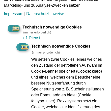
Stadtgebiet (inkl. Flughafen) fahren:
Marketing- und zu Analyse-Zwecken setzen.
Impressum
|
Datenschutzhinweise
Dann wählen Sie die Monatskarte (auch vergünstigt mit
Technisch notwendige Cookies
Frankfurt-Pass erhältlich) und sparen im Vergleich zu vier
(immer erforderlich)
Wochenkarten. Für mehr Komfort beim Fahren gibt es die
↓
1 Dienst
Zuschlagkarte Monat für die 1. Klasse.
Technisch notwendige Cookies
(immer erforderlich)
Wir setzen zwei Cookies, eines welches
Die Monatskarte / zum Frankfurt-Pass
den Zustand der getroffenen Auswahl im
Cookie-Banner speichert (Cookie: klaro)
Die Zuschlagskarte Monat (1. Klasse)
und eines, welches dem Besucher eine
bessere Nutzererfahrung durch
Speicherung von z. B. Sucheinstellungen
oder Formulardaten bietet (Cookie:
fe_typo_user). Rexx systems setzt ein
Cookie, welches zur Identifizierung des