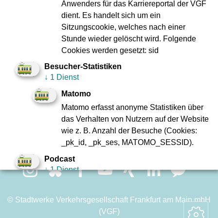
Impressum
Datenschutz
Anwenders für das Karriereportal der VGF
Zu den
dient. Es handelt sich um ein
Compliance
Geschäftsberichten
Sitzungscookie, welches nach einer
Verbraucherschlichtung
Kontakt
Stunde wieder gelöscht wird. Folgende
Innovation VGF
Fundbüro
Cookies werden gesetzt: sid
Ebbelwei-Expreß
FAQ
Besucher-Statistiken
VGF A bis Z
↓
1 Dienst
Matomo
Webseiten-Barriere melden
Matomo erfasst anonyme Statistiken über
Erklärung zur Barrierefreiheit
das Verhalten von Nutzern auf der Website
Infos in Leichter Sprache
wie z. B. Anzahl der Besuche (Cookies:
_pk_id, _pk_ses, MATOMO_SESSID).
Soziale Netzwerke
Podcast
↓
1 Dienst
Podigee
Wir nutzen den Podcast-Dienst "Podigee",
© Stadtwerke Verkehrsgesellschaft Frankfurt am Main mbH
welcher Audio-Medien bereitstellt und
(VGF)