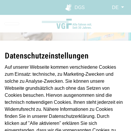
Direkt zur Hauptnavigation spr
Direkt zum Inhalt springen
Webseiten-Barriere melden
DGS
DE
Datenschutzeinstellungen
Auf unserer Webseite kommen verschiedene Cookies
zum Einsatz: technische, zu Marketing-Zwecken und
solche zu Analyse-Zwecken. Sie können unsere
Webseite grundsätzlich auch ohne das Setzen von
RMV-Monatskarten
Cookies besuchen. Hiervon ausgenommen sind die
technisch notwendigen Cookies. Ihnen steht jederzeit ein
Widerrufsrecht zu. Nähere Informationen zu Cookies
Einen Monat beliebig oft mit Bussen
finden Sie in unserer Datenschutzerklärung. Durch
klicken auf "Alle aktivieren" erklären Sie sich
und Bahnen im Frankfurter
einverstanden, dass wir die vorgenannten Cookies zu