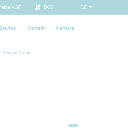
ingen
Meine VGF
DGS
DE
Service
Kontakt
Karriere
-Service-Center