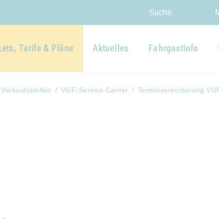
Direkt zur Hauptnavigation spr
Direkt zum Inhalt springen
Webseiten-Barriere melden
Suche
kets, Tarife & Pläne
Aktuelles
Fahrgastinfo
Verkaufsstellen
VGF-Service-Center
Terminvereinbarung VGF