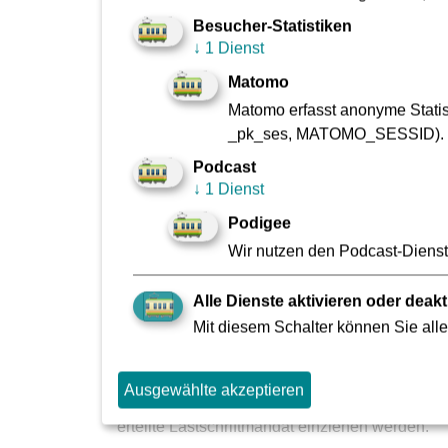
Online-Auskunft nicht ausreichend ist).
Die 
Anspruch nehmen.
Besucher-Statistiken
↓
1 Dienst
Matomo
Matomo erfasst anonyme Statist
_pk_ses, MATOMO_SESSID).
Mitwirkungspflichten
Podcast
Mit dem Antrag auf die Umweltprämie verpflic
↓
1 Dienst
sich vor, die Einhaltung der Voraussetzungen j
Podigee
einen aktuellen Auszug aus dem ZFZR vorzul
Wir nutzen den Podcast-Dienst 
Alle Dienste aktivieren oder deakt
Verlust der Berechtigung
Mit diesem Schalter können Sie alle
Die Berechtigung zum Prämienbezug besteht nu
Anschaffung melden,
fahren Sie im laufende
Ausgewählte akzeptieren
ab Anfang des folgenden Monats auf ein regulä
erteilte Lastschriftmandat einziehen werden.