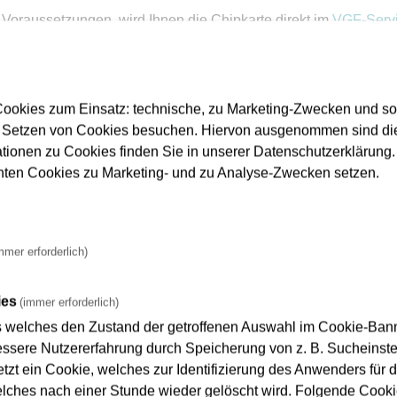
lle Voraussetzungen, wird Ihnen die Chipkarte direkt im
VGF-Servi
nto wird so eingerichtet, dass die Stadt Frankfurt für 12 Mona
erzeit zum Monatsende gekündigt werden.
Weitere Informationen
ookies zum Einsatz: technische, zu Marketing-Zwecken und s
 Setzen von Cookies besuchen. Hiervon ausgenommen sind die
ationen zu Cookies finden Sie in unserer Datenschutzerklärung. D
nnten Cookies zu Marketing- und zu Analyse-Zwecken setzen.
auf gilt es zu achten?
mmer erforderlich)
ies
(immer erforderlich)
u erhalten, werden folgende Nachweise benötigt:
s welches den Zustand der getroffenen Auswahl im Cookie-Banne
ner
Bestellschein (PDF)
für das Deutschland-Ticket als Umwelt
sere Nutzererfahrung durch Speicherung von z. B. Sucheinstel
tzt ein Cookie, welches zur Identifizierung des Anwenders für d
n Fahrzeugregister (ZFZR)
über
alle zu Ihrer Person
gespeiche
elches nach einer Stunde wieder gelöscht wird. Folgende Cooki