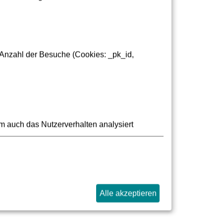
nn in Einzelfällen mehrere Wochen in
 Anzahl der Besuche (Cookies: _pk_id,
zeit unverzüglich zu melden. Die VGF behält
uf Anforderung innerhalb von 4 Wochen erneut
m auch das Nutzerverhalten analysiert
. Sollten Sie dies dennoch tun und die
mie durch Deutschland. Wir werden Ihr Abo
Alle akzeptieren
etragen dann 58€/Monat, welche wir über das