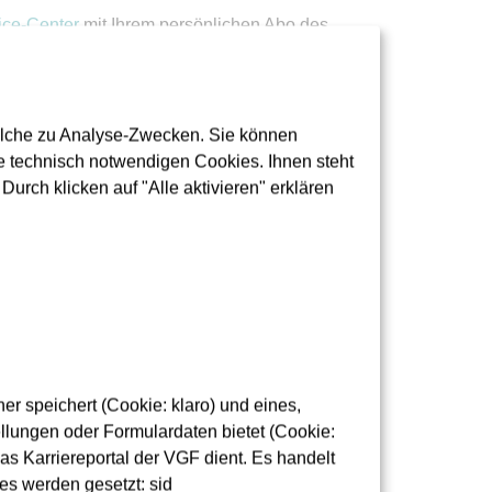
ce-Center
mit Ihrem persönlichen Abo des
te die Kosten trägt. Anschließend läuft das
 zum Deutschland-Ticket
.
olche zu Analyse-Zwecken. Sie können
 technisch notwendigen Cookies. Ihnen steht
urch klicken auf "Alle aktivieren" erklären
r speichert (Cookie: klaro) und eines,
prämie
lungen oder Formulardaten bietet (Cookie:
as Karriereportal der VGF dient. Es handelt
rten Fahrzeuge (bitte beachten Sie, dass eine
es werden gesetzt: sid