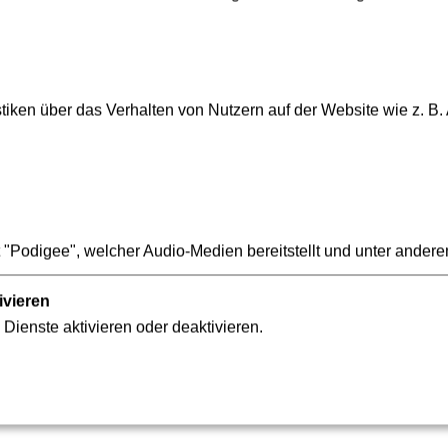
Zusendung des Auszugs aus dem Zentralen Fahrzeugregister ka
iken über das Verhalten von Nutzern auf der Website wie z. B.
hten Sie sich, die Anschaffung eines PKW während der Prämien
ederzeit zu prüfen. Mit Antragstellung verpflichten Sie sich, a
egen.
"Podigee", welcher Audio-Medien bereitstellt und unter andere
ivieren
 Dienste aktivieren oder deaktivieren.
r, solange während der Prämienzeit kein PKW angeschafft wird
n Monat noch kostenlos mit dem ÖPNV im Rahmen der Umweltprä
res Deutschland-Ticket umstellen. Die Kosten für das Ticket b