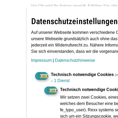
Vor Ort wird Ihr Antrag geprüft. Erfüllen Sie a
Deutschland-Tickets ausgehändigt. Das Kundenko
Datenschutzeinstellungen
Abo auf Ihre Kosten weiter, es kann dann jed
Auf unserer Webseite kommen verschiedene C
unsere Webseite grundsätzlich auch ohne das
jederzeit ein Widerrufsrecht zu. Nähere Inform
Sie sich einverstanden, dass wir die vorgena
Impressum
|
Datenschutzhinweise
Was wird benötigt und wor
Technisch notwendige Cookies
(i
↓
1 Dienst
Technisch notwendige Cook
Um ein Deutschland-Ticket als Umweltprämie z
Wir setzen zwei Cookies, eine
Ein ausgefüllter und zweimal unterschriebe
welches dem Besucher eine bes
fe_typo_user). Rexx systems se
Die
postalische
Auskunft aus dem zentrale
sich um ein Sitzungscookie, w