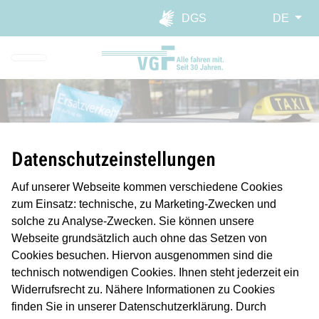
Direkt zur Hauptnavigation spr
Direkt zum Inhalt springen
Webseiten-Barriere melden
DGS
DE
Datenschutzeinstellungen
Auf unserer Webseite kommen verschiedene Cookies
zum Einsatz: technische, zu Marketing-Zwecken und
Schienenersatzverkehr (SEV)
solche zu Analyse-Zwecken. Sie können unsere
Webseite grundsätzlich auch ohne das Setzen von
mit Taxis
Cookies besuchen. Hiervon ausgenommen sind die
technisch notwendigen Cookies. Ihnen steht jederzeit ein
Widerrufsrecht zu. Nähere Informationen zu Cookies
finden Sie in unserer Datenschutzerklärung. Durch
Können U- und Straßenbahnen ihre Fahrt nicht fortsetzen,