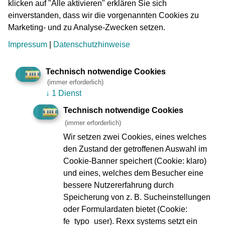
klicken auf "Alle aktivieren" erklären Sie sich
z.B. wegen eines Unfalls, durch Falschparker oder
einverstanden, dass wir die vorgenannten Cookies zu
technische Störungen, organisiert die VGF für ihre
Marketing- und zu Analyse-Zwecken setzen.
Fahrgäste auf den gestörten Streckenabschnitten die
Weiterfahrt mit
Taxis
.
Impressum
|
Datenschutzhinweise
Die Fahrgäste werden von dem Fahrpersonal über die
Technisch notwendige Cookies
Situation informiert und auf den
„Ersatzverkehr mit
(immer erforderlich)
Taxis“
hingewiesen. An den Haltestellen und Stationen
↓
1 Dienst
erscheint ein Hinweis auf dem Display der Dynamischen
Technisch notwendige Cookies
Fahrgastinformation und, sofern technisch möglich,
(immer erforderlich)
erfolgen Ansagen über Lautsprecher. Darüber hinaus gibt
es auf ausgewählten Linien festgelegte Haltestellen, die
Wir setzen zwei Cookies, eines welches
von einem SEV mit Taxis bedient werden. Diese
den Zustand der getroffenen Auswahl im
Haltestellen sind mit einem
“SEV”-Schild
und einem
Cookie-Banner speichert (Cookie: klaro)
entsprechenden
“SEV”-Aushang
versehen.
und eines, welches dem Besucher eine
bessere Nutzererfahrung durch
Die Taxis sind mit Autofahnen
„Ersatzverkehr im Auftrag
Speicherung von z. B. Sucheinstellungen
der VGF“
ausgestattet. Sie halten an einem sicheren Platz
oder Formulardaten bietet (Cookie:
nahe der jeweiligen Station bzw. Haltestelle (z.B. am
fe_typo_user). Rexx systems setzt ein