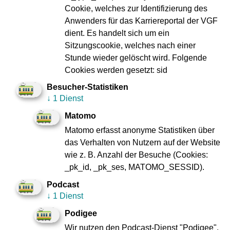
Straßenrand oder an der nächsten Bushaltestelle). Die
Cookie, welches zur Identifizierung des
Taxis pendeln dabei nur entlang des gestörten
Anwenders für das Karriereportal der VGF
Streckenabschnitts. Weiterführende oder von der Strecke
dient. Es handelt sich um ein
abweichende Fahrten sind nicht möglich.
Sitzungscookie, welches nach einer
Stunde wieder gelöscht wird. Folgende
Der Taxi-Ersatzverkehr ist für Fahrgäste mit einem gültigen
Cookies werden gesetzt: sid
RMV-Ticket
kostenlos
.
Besucher-Statistiken
In Einzelfällen und bei geplanten Betriebsunterbrechungen
↓
1 Dienst
setzt die VGF Busse als Ersatzfahrzeuge ein.
Matomo
Matomo erfasst anonyme Statistiken über
das Verhalten von Nutzern auf der Website
wie z. B. Anzahl der Besuche (Cookies:
_pk_id, _pk_ses, MATOMO_SESSID).
Impressum
Datenschutz
Podcast
Zu den
Compliance
Geschäftsberichten
↓
1 Dienst
Verbraucherschlichtung
Kontakt
Podigee
Innovation VGF
Fundbüro
Wir nutzen den Podcast-Dienst "Podigee",