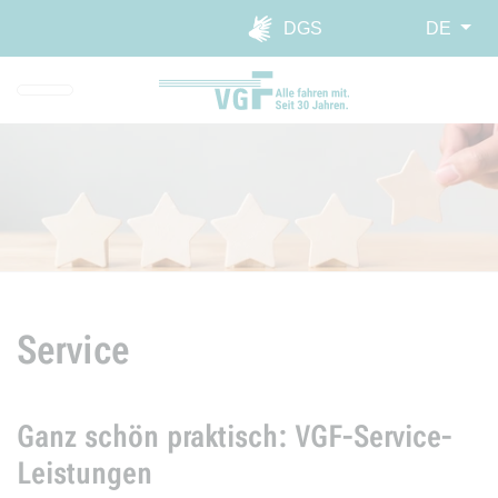
Direkt zur Hauptnavigation spr
Direkt zum Inhalt springen
Webseiten-Barriere melden
DGS
DE
Service
Ganz schön praktisch: VGF-Service-
Leistungen