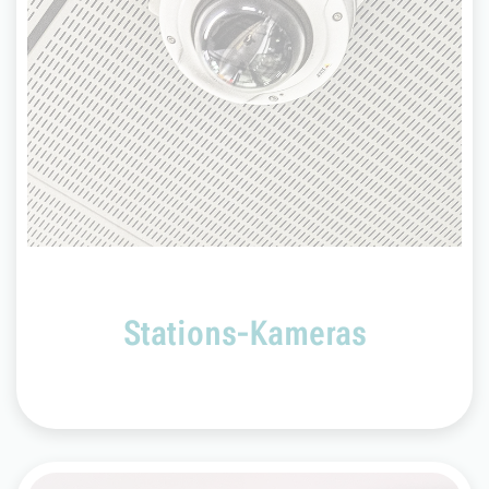
Die B-Ebenen und Bahnsteige aller unterirdischen
U-Bahn-Stationen, jede Notrufinformationssäule
oder -vitrine werden von Videokameras
überwacht. Sobald Sie eine Notrufeinrichtung
betätigen, wird automatisch ein Bild von dort an
die VGF-Service- und Sicherheitszentrale
übermittelt. Die Video-Daten werden für 72
Stunden gespeichert.
Stations-Kameras