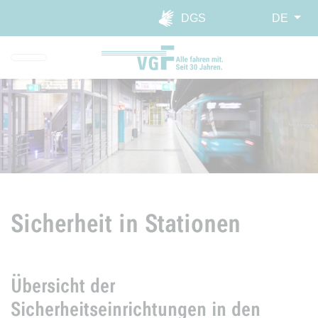
Direkt zur Hauptnavigation spr
Direkt zum Inhalt springen
Webseiten-Barriere melden
DGS
DE
Sicherheit in Stationen
Übersicht der
Sicherheitseinrichtungen in den