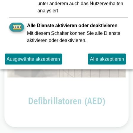
unter anderem auch das Nutzerverhalten
Defibrillatoren (AED)
analysiert
Bei Herzstillstand: AED holen, einschalten und
Alle Dienste aktivieren oder deaktivieren
den Sprachanweisungen folgen. Das Gerät gibt
Mit diesem Schalter können Sie alle Dienste
bei Bedarf Stromstöße ab, um den Herzrhythmus
aktivieren oder deaktivieren.
zu stabilisieren. Dabei die Person nicht berühren.
Auch ungeübte Personen können es bedienen.
Ausgewählte akzeptieren
Alle akzeptieren
Defibrillatoren (AED)