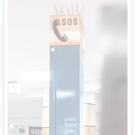
Notruf- und Informationssäule
Auf jedem Bahnsteig befinden sich Notruf- und
Informationssäulen (NIS), über die ein direkter
Kontakt zu unserer Service- und
Sicherheitszentrale hergestellt werden kann. Wird
die NIS gedrückt, schaltet sich automatisch eine
Kamera zu. Roter Knopf für Notfälle, gelber für
Informationen. Die Video-Daten werden 72
Stunden gespeichert.