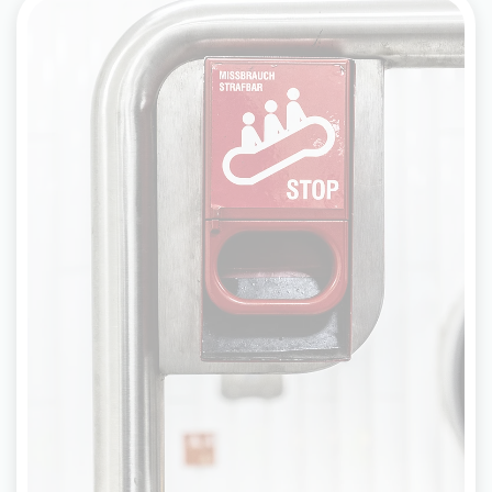
Nothalt an Fahrtreppen
Der Nothalt stoppt Fahrtreppen in
Gefahrensituationen (z.B. bei Stürzen,
eingeklemmter Kleidung etc.). Achten Sie beim
Drücken des Nothalts bitte auf einen sicheren
Stand, da die Fahrtreppe ruckartig anhält.