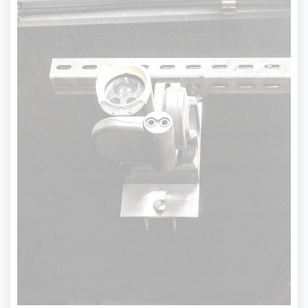
Bahnsteig-Kameras
Die Bahnsteigkameras unterstützen einen
sicheren und reibungslosen Betriebsablauf. Die
Service- und Sicherheitszentrale erkennt, wenn
sich Personen oder Gegenstände im Gleis
befinden - und kann reagieren. Die Video-Daten
werden 72 Stunden gespeichert.