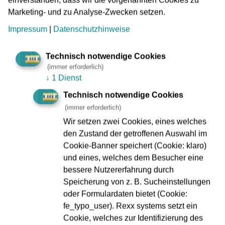
Marketing- und zu Analyse-Zwecken setzen.
Impressum
|
Datenschutzhinweise
Technisch notwendige Cookies
(immer erforderlich)
↓
1 Dienst
Technisch notwendige Cookies
(immer erforderlich)
Wir setzen zwei Cookies, eines welches
Notruf- und Informationsvitrinen
den Zustand der getroffenen Auswahl im
Cookie-Banner speichert (Cookie: klaro)
An oberirdischen Straßenbahn-Haltestellen
und eines, welches dem Besucher eine
befinden sich Notruf- und Informationsvitrinen, die
bessere Nutzererfahrung durch
von Videokameras überwacht werden. Sobald Sie
Speicherung von z. B. Sucheinstellungen
eine Notrufeinrichtung betätigen, wird automatisch
oder Formulardaten bietet (Cookie:
ein Bild von dort an die VGF-Service- und
fe_typo_user). Rexx systems setzt ein
Sicherheitszentrale übermittelt. Die Video-Daten
Cookie, welches zur Identifizierung des
werden für 72 Stunden gespeichert.