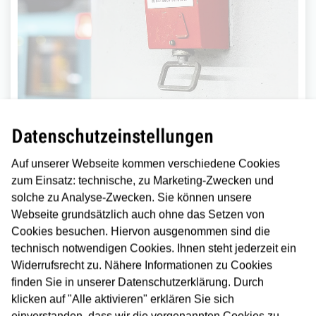
Notsignalschalter
Auf den unterirdischen Bahnsteigen befinden sich
am Bahnsteig Notsignalschalter. Wird dieser
Schalter gezogen, dann werden die Ausfahrten
aller Züge gesperrt - auch auf dem Gegengleis!
Stürzt jemand in den Gleisbereich, muss der
Nothaltgriff umgehend gezogen werden. Über die
Datenschutzeinstellungen
nächste Notruf- und Informationssäule (NIS) ist
unverzüglich der Grund der Nothaltauslösung zu
Auf unserer Webseite kommen verschiedene Cookies
melden.
zum Einsatz: technische, zu Marketing-Zwecken und
solche zu Analyse-Zwecken. Sie können unsere
Webseite grundsätzlich auch ohne das Setzen von
Notsignalschalter
Cookies besuchen. Hiervon ausgenommen sind die
technisch notwendigen Cookies. Ihnen steht jederzeit ein
Widerrufsrecht zu. Nähere Informationen zu Cookies
finden Sie in unserer Datenschutzerklärung. Durch
klicken auf "Alle aktivieren" erklären Sie sich
einverstanden, dass wir die vorgenannten Cookies zu