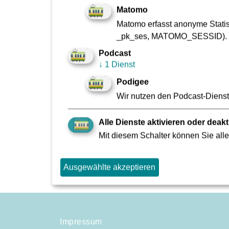
Matomo
Matomo erfasst anonyme Statist
Die Kurzstreckenkarte
_pk_ses, MATOMO_SESSID).
Podcast
Die Anschlussfahrkarte
↓
1 Dienst
Podigee
Die Einzelzuschlagskarte (1. Klasse)
Wir nutzen den Podcast-Dienst 
Alle Dienste aktivieren oder deakt
Mit diesem Schalter können Sie alle
Ausgewählte akzeptieren
Impressum