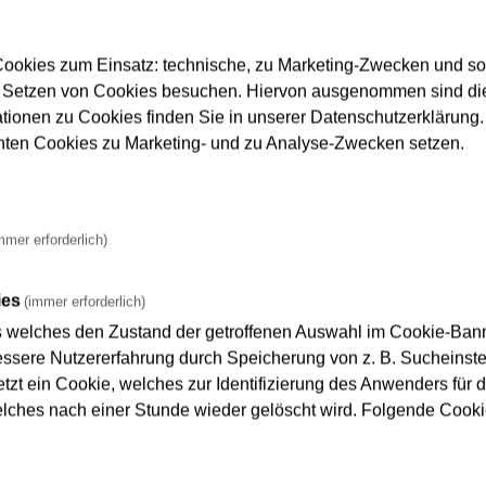
ookies zum Einsatz: technische, zu Marketing-Zwecken und s
 Setzen von Cookies besuchen. Hiervon ausgenommen sind die
ationen zu Cookies finden Sie in unserer Datenschutzerklärung. D
nnten Cookies zu Marketing- und zu Analyse-Zwecken setzen.
Tickets & Kauf
Einzelfahrkarten
n
mmer erforderlich)
ies
l
(immer erforderlich)
s welches den Zustand der getroffenen Auswahl im Cookie-Banne
sere Nutzererfahrung durch Speicherung von z. B. Sucheinstel
tzt ein Cookie, welches zur Identifizierung des Anwenders für d
t mit öffentlichen Verkehrsmitteln, ohne Rückweg, längere Unt
elches nach einer Stunde wieder gelöscht wird. Folgende Cooki