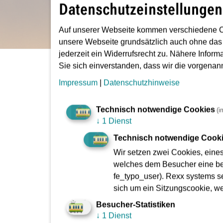
Datenschutzeinstellungen
Auf unserer Webseite kommen verschiedene C
unsere Webseite grundsätzlich auch ohne das
jederzeit ein Widerrufsrecht zu. Nähere Inform
Sie sich einverstanden, dass wir die vorgena
Sie sind hier:
VGF
Tickets, Tarife & Pläne
Impressum
|
Datenschutzhinweise
RMV-Einzelfahrkarte
Technisch notwendige Cookies
(i
↓
1 Dienst
Technisch notwendige Cook
Einfach und direkt ans Zie
Wir setzen zwei Cookies, eine
welches dem Besucher eine bes
fe_typo_user). Rexx systems se
Das Ticket für eine einfache und direkte Fahr
sich um ein Sitzungscookie, w
Besucher-Statistiken
↓
1 Dienst
Die Einzelfahrkarte