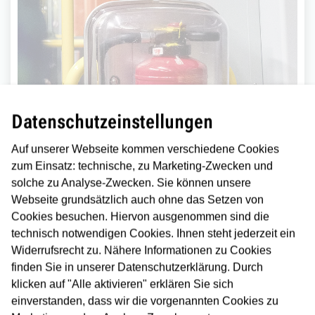
Datenschutzeinstellungen
Feuerlöscher
Auf unserer Webseite kommen verschiedene Cookies
zum Einsatz: technische, zu Marketing-Zwecken und
In allen U- und Straßenbahnen befinden sich
solche zu Analyse-Zwecken. Sie können unsere
Feuerlöscher (Standort mit Feuerlöscher-Symbol
Webseite grundsätzlich auch ohne das Setzen von
gekennzeichnet). Jeder Löscher hat eine leicht
Cookies besuchen. Hiervon ausgenommen sind die
verständliche Anleitung.
technisch notwendigen Cookies. Ihnen steht jederzeit ein
Widerrufsrecht zu. Nähere Informationen zu Cookies
finden Sie in unserer Datenschutzerklärung. Durch
klicken auf "Alle aktivieren" erklären Sie sich
Bitte denken Sie daran: Ihre Sicherheit geht vor!
einverstanden, dass wir die vorgenannten Cookies zu
Bringen Sie sich und andere in Sicherheit, wenn