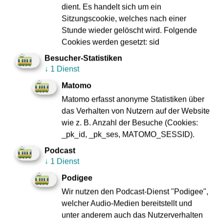
dient. Es handelt sich um ein
Sitzungscookie, welches nach einer
Notfälle ohne Lebensgefahr melden Sie über den
Stunde wieder gelöscht wird. Folgende
Fahrerruf. Er ist im Türbereich der U- und
Cookies werden gesetzt: sid
Straßenbahnen angebracht und ist Ihr direkter
Kontakt zum Fahrpersonal.
Besucher-Statistiken
↓
1 Dienst
Matomo
Matomo erfasst anonyme Statistiken über
das Verhalten von Nutzern auf der Website
wie z. B. Anzahl der Besuche (Cookies:
_pk_id, _pk_ses, MATOMO_SESSID).
Fahrerruf
Podcast
↓
1 Dienst
Podigee
Wir nutzen den Podcast-Dienst "Podigee",
welcher Audio-Medien bereitstellt und
unter anderem auch das Nutzerverhalten