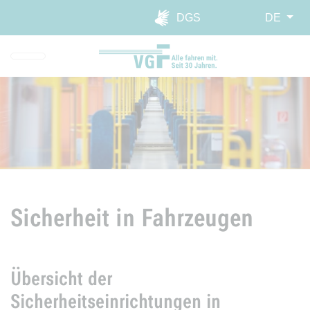
Direkt zur Hauptnavigation spr
Direkt zum Inhalt springen
Webseiten-Barriere melden
DGS
DE
Sicherheit in Fahrzeugen
Übersicht der
Sicherheitseinrichtungen in