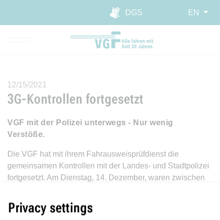
Skip to main navigation
Skip to main content
Report website barrier
DGS
EN
12/15/2021
3G-Kontrollen fortgesetzt
VGF mit der Polizei unterwegs - Nur wenig
Verstöße.
Die VGF hat mit ihrem Fahrausweisprüfdienst die
gemeinsamen Kontrollen mit der Landes- und Stadtpolizei
fortgesetzt. Am Dienstag, 14. Dezember, waren zwischen
15 und 17 Uhr sowie zwischen 18 und 20 Uhr "Kombi-
Teams" in den Bahnen unterwegs.
Privacy settings