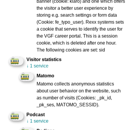
banner (cookie: klaro) and one which offers
(siehe zu den Kontroll-Ergebnissen auch im Archiv dieser
the visitor a better user experience by
Seite die Presse-Information der VGF vom 7. Dezember).
storing e.g. search settings or form data
Wie bisher wurden die 3G-Verstöße als
(Cookie: fe_typo_user). Rexx systems sets
Ordnungswidrigkeit von der Polizei aufgenommen, da die
a cookie that serves to identify the user for
VGF keine hoheitlichen Rechte hat, das Bußgeld zu
the VGF career portal. This is a session
erheben. Anders ist das bei Fahren ohne gültigen
cookie, which is deleted after one hour.
Fahrausweis und Maskenverstößen, da beide in den
The following cookies are set: sid
Allgemeinen Beförderungsbedingungen enthalten sind.
Visitor statistics
↓
1 service
Matomo
Pressekontakt:
Matomo collects anonymous statistics
about user behavior on the website, such
VGF-Unternehmenskommunikation
as number of visits (Cookies: _pk_id,
Bernd Conrads
_pk_ses, MATOMO_SESSID).
Leiter der Unternehmenskommunikation
Tel.: 069 213 27495
Podcast
E-Mail:
presse@vgf-ffm.de
↓
1 service