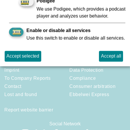
Bitte beachten Sie unsere Informationen zur
Podigee
Datenschutzgrundverordnung:
www.vgf-
We use Podigee, which provides a podcast
ffm.de/Datenschutz
player and analyzes user behavior.
Enable or disable all services
Back
Use this switch to enable or disable all services.
Accept selected
Accept all
Imprint
Data Protection
To Company Reports
Compliance
Contact
Consumer arbitration
Lost and found
Ebbelwei Express
Report website barrier
Social Network