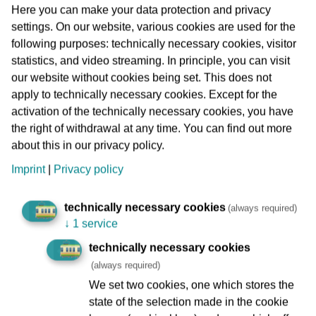
Die Einheiten bestanden aus jeweils zwei
Here you can make your data protection and privacy
Fahrausweisprüfer-Teams mit Landespolizei und
settings. On our website, various cookies are used for the
Stadtpolizei.
following purposes: technically necessary cookies, visitor
statistics, and video streaming. In principle, you can visit
Ergebnisse
our website without cookies being set. This does not
Zwischen 15 und 17 Uhr:
apply to technically necessary cookies. Except for the
activation of the technically necessary cookies, you have
Anzahl kontrollierte Fahrgäste: 395
the right of withdrawal at any time. You can find out more
3G Verstöße: 3
about this in our privacy policy.
Quote: 0,76%
Imprint
|
Privacy policy
Zwischen 18 und 20 Uhr:
technically necessary cookies
(always required)
Anzahl kontrollierte Fahrgäste: 512
↓
1 service
3G Verstöße: 10
Quote: 1,95%
technically necessary cookies
(always required)
Die geringe Zahl an Verstößen gegen die 3G-Pflicht
We set two cookies, one which stores the
bestätigt den bisherigen Eindruck, daß die noch recht
state of the selection made in the cookie
junge Vorschrift von Fahrgästen weitgehend befolgt wird