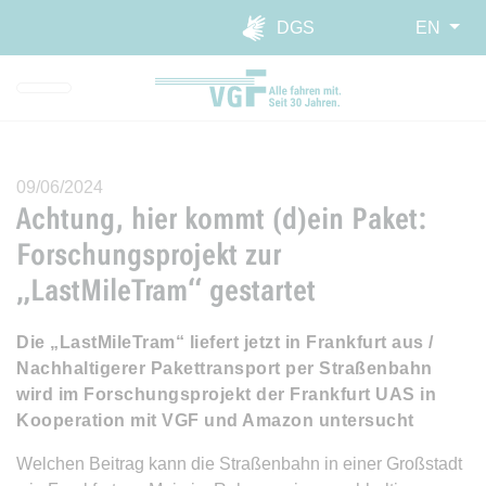
Skip to main navigation
Skip to main content
Report website barrier
DGS
EN
09/06/2024
Achtung, hier kommt (d)ein Paket:
Forschungsprojekt zur
„LastMileTram“ gestartet
Die „LastMileTram“ liefert jetzt in Frankfurt aus /
Nachhaltigerer Pakettransport per Straßenbahn
wird im Forschungsprojekt der Frankfurt UAS in
Kooperation mit VGF und Amazon untersucht
Welchen Beitrag kann die Straßenbahn in einer Großstadt