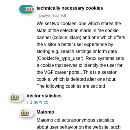
erkannt, dass Nachhaltigkeit und Effizienz im Güterverkehr
technically necessary cookies
kein Widerspruch sind, sondern sich – ganz im Gegenteil –
(always required)
gut ergänzen. Paketdienste auf die Schiene zu verlagern,
We set two cookies, one which stores the
schafft mehr Raum auf der Straße. Zudem ist der
state of the selection made in the cookie
Wirtschaftsverkehr ein wichtiger Stellhebel, um die
banner (cookie: klaro) and one which offers
Emissionen im Verkehrssektor zu senken. Wir freuen uns
the visitor a better user experience by
auf die wissenschaftliche Analyse der Frankfurt UAS, um
storing e.g. search settings or form data
den Nutzen des Pilotprojektes sachlich und differenziert
(Cookie: fe_typo_user). Rexx systems sets
bewerten zu können.“
a cookie that serves to identify the user for
the VGF career portal. This is a session
cookie, which is deleted after one hour.
„Wir sind Bestandteil eines neuen Konzepts der
The following cookies are set: sid
umweltfreundlicheren Paketzustellung. Mit dem Einsatz
Visitor statistics
unserer Bahn können Pakete zukünftig lokal emissionsfrei
↓
1 service
von den städtischen Randgebieten in die Innenstädte
transportiert werden und damit gehen die VGF und ihre
Matomo
Partner einen innovativen Weg, die Lebensqualität in
Matomo collects anonymous statistics
Frankfurt zu verbessern“, bestätigt
die Geschäftsführung
about user behavior on the website, such