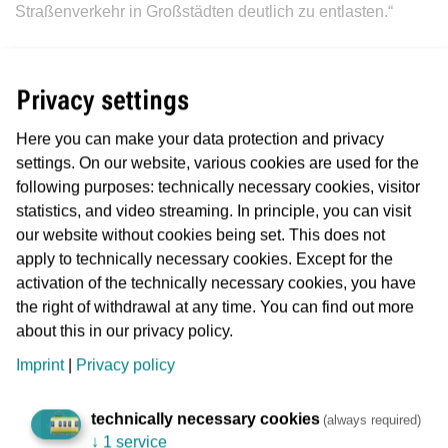
Straßenverkehr in Großstädten deutlich zu entlasten.“
Kaweh Mansoori, Hessischer Minister für Wirtschaft,
Privacy settings
Energie, Verkehr, Wohnen und ländlichen Raum
, sagte
Here you can make your data protection and privacy
anlässlich des Projektstarts: „Ich freue mich, dass mit der
settings. On our website, various cookies are used for the
Gütertram in Frankfurt der Probebetrieb jetzt starten kann.
following purposes: technically necessary cookies, visitor
Es ist wichtig, dass wir alle Optionen prüfen, um eine
statistics, and video streaming. In principle, you can visit
stadtverträgliche Logistik auf den Weg zu bringen.
our website without cookies being set. This does not
Gemeinsam mit den Projektpartnern können wir hier
apply to technically necessary cookies. Except for the
Machbarkeit, Praxistauglichkeit und Skalierbarkeit der
activation of the technically necessary cookies, you have
Gütertram im Probebetrieb gut testen und anschließend
the right of withdrawal at any time. You can find out more
evaluieren.“
about this in our privacy policy.
Imprint
|
Privacy policy
„Ein funktionierender Verkehr ist für die Wirtschaft
essentiell“, sagt
Wolfgang Siefert, Mobilitätsdezernent
technically necessary cookies
(always required)
Stadt Frankfurt am Main
. „Viele Unternehmen haben
↓
1 service