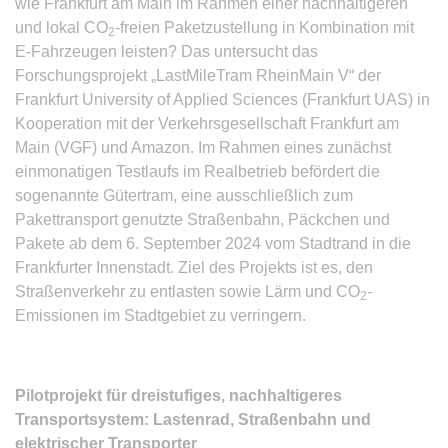
wie Frankfurt am Main im Rahmen einer nachhaltigeren
und lokal CO
-freien Paketzustellung in Kombination mit
2
E-Fahrzeugen leisten? Das untersucht das
Forschungsprojekt „LastMileTram RheinMain V“ der
Frankfurt University of Applied Sciences (Frankfurt UAS) in
Kooperation mit der Verkehrsgesellschaft Frankfurt am
Main (VGF) und Amazon. Im Rahmen eines zunächst
einmonatigen Testlaufs im Realbetrieb befördert die
sogenannte Gütertram, eine ausschließlich zum
Pakettransport genutzte Straßenbahn, Päckchen und
Pakete ab dem 6. September 2024 vom Stadtrand in die
Frankfurter Innenstadt. Ziel des Projekts ist es, den
Straßenverkehr zu entlasten sowie Lärm und CO
-
2
Emissionen im Stadtgebiet zu verringern.
Pilotprojekt für dreistufiges, nachhaltigeres
Transportsystem: Lastenrad, Straßenbahn und
elektrischer Transporter