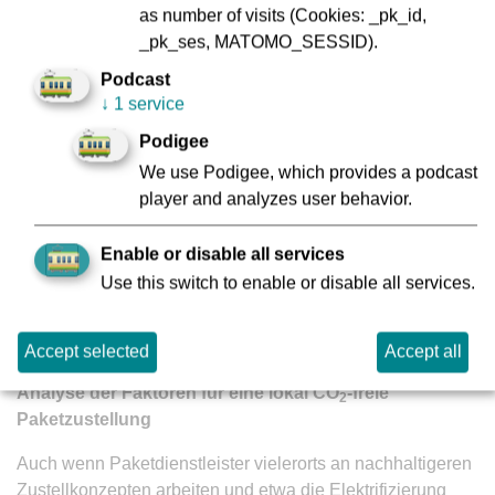
der VGF
.
as number of visits (Cookies: _pk_id,
_pk_ses, MATOMO_SESSID).
Podcast
„Die Dekarbonisierung unseres Logistiknetzwerks spielt
↓
1 service
eine Schlüsselrolle, um das Ziel unseres Klima-
Podigee
Versprechens Climate Pledge zu erreichen: bis 2040 in
We use Podigee, which provides a podcast
allen Geschäftsbereichen CO
-neutral zu sein. Wir
2
player and analyzes user behavior.
investieren, experimentieren und innovieren weiterhin in
diesem Bereich und freuen uns über die Zusammenarbeit
mit der VGF und der UAS in der nächsten Phase dieses
Enable or disable all services
Projekts“, so
Martin Andersen, Country Director MEU
Use this switch to enable or disable all services.
AMZL bei Amazon
.
Accept selected
Accept all
Analyse der Faktoren für eine lokal CO
-freie
2
Paketzustellung
Auch wenn Paketdienstleister vielerorts an nachhaltigeren
Zustellkonzepten arbeiten und etwa die Elektrifizierung