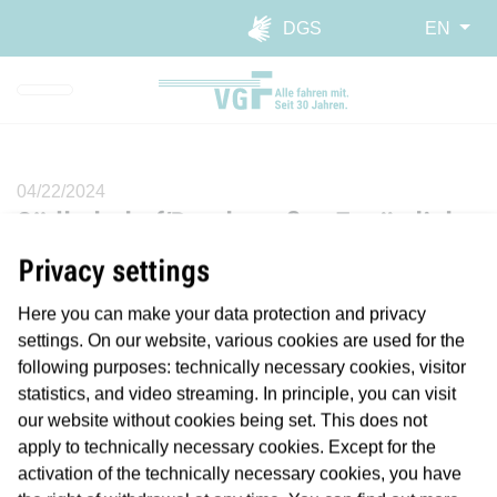
Skip to main navigation
Skip to main content
Report website barrier
DGS
EN
04/22/2024
Südbahnhof/Bruchstraße: Zusätzliche
Haltestelle seit Montagmorgen in
Privacy settings
Betrieb
Here you can make your data protection and privacy
settings. On our website, various cookies are used for the
Provisorische Endhaltestelle der Linie 16 verkürzt
following purposes: technically necessary cookies, visitor
Fußweg zwischen Lokalbahnhof und Südbahnhof
statistics, and video streaming. In principle, you can visit
our website without cookies being set. This does not
Um den Fußweg zwischen Lokalbahnhof und Südbahnhof
apply to technically necessary cookies. Except for the
zu verkürzen, haben das Mobilitätsdezernat, die städtische
activation of the technically necessary cookies, you have
Nahverkehrsgesellschaft traffiQ und die