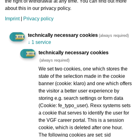
the right of withdrawal at any time. You can find out more
Verkehrsgesellschaft Frankfurt am Main (VGF) eine
about this in our privacy policy.
zusätzliche Haltestelle eingerichtet. Die vorübergehende
Endhaltestelle der Linie 16 „Südbahnhof/Bruchstraße“ liegt
Imprint
|
Privacy policy
in der Hedderichstraße, Ecke Bruchstraße, hinter dem
ehemaligen Straßenbahn-Depot.
technically necessary cookies
(always required)
↓
1 service
Asphaltkeil für bequemes Aussteigen installiert
technically necessary cookies
Vor der Inbetriebnahme mussten noch Arbeiten zur
(always required)
Einrichtung der Haltestelle erledigt werden. Ein auf die
We set two cookies, one which stores the
Straße gesetzter Betonblock verhindert nun, dass die
state of the selection made in the cookie
haltende Bahn über das Gleisende hinausfährt. Auf der
banner (cookie: klaro) and one which offers
Fahrbahn wurden Markierungen aufgebracht, die
the visitor a better user experience by
Autofahrer:innen um den Block herumleiten.
storing e.g. search settings or form data
Um den Ausstieg für die Fahrgäste komfortabler zu
(Cookie: fe_typo_user). Rexx systems sets
gestalten, wurde der Bordstein im Bereich der Haltestelle
a cookie that serves to identify the user for
bis zur Fahrzeugkante mit einem Asphaltkeil provisorisch
the VGF career portal. This is a session
verlängert. Der Ein- und Ausstieg für
cookie, which is deleted after one hour.
mobilitätseingeschränkte Fahrgäste kann so über die im
The following cookies are set: sid