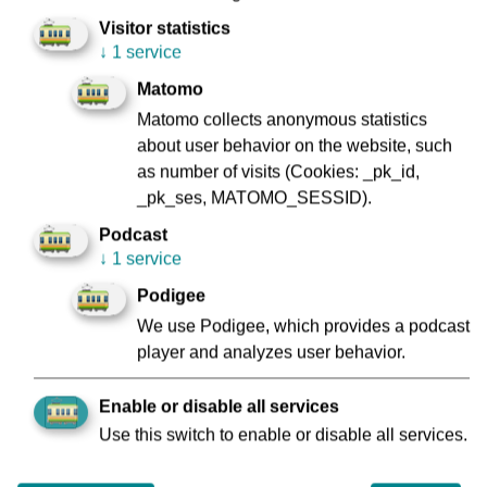
Fahrzeug eingebaute Rampe sichergestellt werden.
Visitor statistics
↓
1 service
Arbeiten zur Inbetriebnahme abgeschlossen
Matomo
Diese Arbeiten sind nun abgeschlossen, sodass die
Matomo collects anonymous statistics
Haltestelle mit Betriebsbeginn am Montag, dem 22. April in
about user behavior on the website, such
Betrieb gehen konnte.
as number of visits (Cookies: _pk_id,
_pk_ses, MATOMO_SESSID).
Back
Podcast
↓
1 service
Podigee
We use Podigee, which provides a podcast
player and analyzes user behavior.
Imprint
Data Protection
To Company Reports
Compliance
Enable or disable all services
Contact
Consumer arbitration
Use this switch to enable or disable all services.
Lost and found
Ebbelwei Express