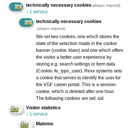
schon beim „S“-Wagen hat die VGF auf anfällige elektrisch
technically necessary cookies
(always required)
ausfahrbare Rampen verzichtet.
↓
1 service
Die Straßenbahnen verfügen des Weiteren über ein neues
technically necessary cookies
Fahrgastinformationssystem mit zweiteiligen Monitoren.
(always required)
Außerdem sind 16 USB-Ladestationen im Inneren
We set two cookies, one which stores the
angebracht, beim „T 40“ sind es 18. Die Bahnen bieten
state of the selection made in the cookie
darüber hinaus standardmäßig eine Reihe von Optionen:
banner (cookie: klaro) and one which offers
Sie sind sowohl für die Einrichtung von W-LAN vorbereitet,
the visitor a better user experience by
als auch für batterieelektrischen Betrieb nachrüstbar,
storing e.g. search settings or form data
sollten beim weiteren Ausbau des Frankfurter
(Cookie: fe_typo_user). Rexx systems sets
Straßenbahnnetzes auch fahrdrahtlose Abschnitte zu
a cookie that serves to identify the user for
befahren sein.
the VGF career portal. This is a session
cookie, which is deleted after one hour.
Neuer Arbeitsplatz für 885 Fahrer:innen
The following cookies are set: sid
Auch die Fahrer:innen der VGF dürfen sich auf ein neues
Visitor statistics
Fahrzeug mit einem neuen Arbeitsplatz freuen. Die
↓
1 service
Sitzposition ist in der Kabine zentral angeordnet und bietet
Matomo
durch die große Frontscheibe eine gute Rundumsicht. Bei