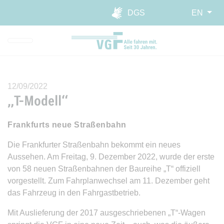
Skip to main navigation
Skip to main content
Report website barrier
DGS
EN
12/09/2022
„T-Modell“
Frankfurts neue Straßenbahn
Die Frankfurter Straßenbahn bekommt ein neues
Aussehen. Am Freitag, 9. Dezember 2022, wurde der erste
von 58 neuen Straßenbahnen der Baureihe „T“ offiziell
vorgestellt. Zum Fahrplanwechsel am 11. Dezember geht
das Fahrzeug in den Fahrgastbetrieb.
Mit Auslieferung der 2017 ausgeschriebenen „T“-Wagen