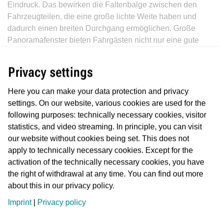
Eindruck. Das bewirken die Faltenbalge zwischen den
Fahrzeugteilen, die eine große lichte Weite haben und
dadurch einen breiten Durchgang ermöglichen. Große
Panoramafenster bieten Fahrgästen nicht nur eine gute
Aussicht, sondern sorgen gemeinsam mit einer LED-
Beleuchtung im Fahrzeuginnern für angenehme
Privacy settings
Lichtverhältnisse. Erstmals nutzt die VGF die von Michael
Rüffer genannte Ambiente-Beleuchtung, wobei die
Here you can make your data protection and privacy
ausgeprägte Farbenfröhlichkeit nicht übertrieben wurde.
settings. On our website, various cookies are used for the
Der Lichtton im Fahrgastinnenraum wird abhängig von der
following purposes: technically necessary cookies, visitor
Außentemperatur geregelt, was zum Wohlbefinden der
statistics, and video streaming. In principle, you can visit
Fahrgäste beitragen soll.
our website without cookies being set. This does not
apply to technically necessary cookies. Except for the
Großzügige Mehrzweckflächen gewähren Rollstuhlfahrern,
activation of the technically necessary cookies, you have
Kinderwagen und Fahrrädern ausreichend Raum. Eine
the right of withdrawal at any time. You can find out more
vierte Tür pro Seite – im längeren „T40“-Model sind es fünf
about this in our privacy policy.
– dient dem schnelleren Fahrgastwechsel. An drei Türen
pro Seite sind sowohl bei der kurzen als auch der langen
Imprint
|
Privacy policy
Version manuell ausklappbare Rampen angerbracht. Wie