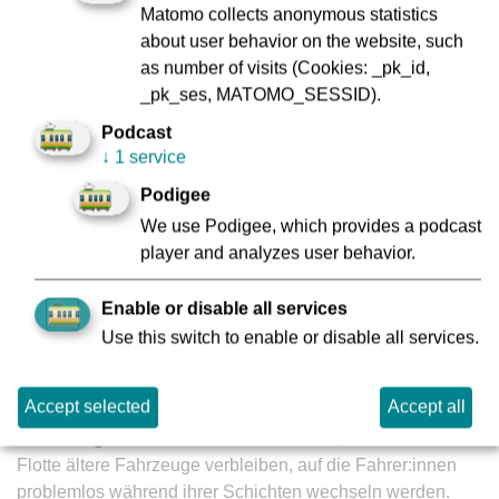
Matomo collects anonymous statistics
den Sitzen hat die VGF auf das bewährte und schon in
about user behavior on the website, such
anderen Frankfurter Fahrzeugen genutzte Modell
as number of visits (Cookies: _pk_id,
zurückgegriffen. Neu sind die Kameras, die die
_pk_ses, MATOMO_SESSID).
Außenspiegel ersetzen. Mit ihrer Hilfe lässt sich das
Fahrzeug von der Kabine aus z.B. beim Fahrgastwechsel
Podcast
an Haltestellen auf ganzer Länge auf zwei Monitoren
↓
1 service
überblicken.
Podigee
Vor sich haben die Fahrer:innen ein Display für
We use Podigee, which provides a podcast
Statusanzeigen und Fehlermeldungen. Befehle können die
player and analyzes user behavior.
Fahrer per Touchscreen eingeben. Hier zeigt sich die
„Alstom-DNA“ als Hersteller von „großen“
Enable or disable all services
Eisenbahnzügen. Die VGF hat aber auf einen
Use this switch to enable or disable all services.
vollständigen Übergang zum Touchscreen verzichtet,
Basisfunktionen wie Türöffnung und -Freigabe erfolgen
Accept selected
Accept all
nach wie vor per Taster. Der Wechsel zur neuen
Bedienung sollte nicht zu krass ausfallen, da in der VGF-
Flotte ältere Fahrzeuge verbleiben, auf die Fahrer:innen
problemlos während ihrer Schichten wechseln werden.