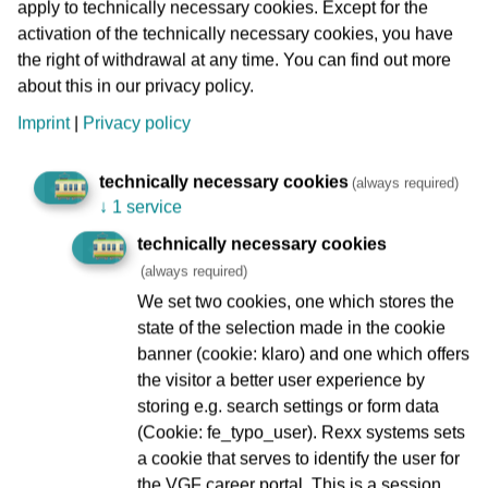
apply to technically necessary cookies. Except for the
führende Team aus Brüssel (3.800 Punkte) abfangen. Platz
activation of the technically necessary cookies, you have
3 ging mit 3.100 Punkten an Krakau. Das Frankfurter Team
the right of withdrawal at any time. You can find out more
belegte mit 2.100 Punkten Rang 16.
about this in our privacy policy.
26 Zweier-Teams aus 21 europäischen Nationen waren
Imprint
|
Privacy policy
um Start, der Parcours umfaßte sechs Übungen, die
Geschicklichkeit, Konzentration, Fingerspitzengefühl und
technically necessary cookies
(always required)
Fahrintuition verlangten, und mußte zweimal bewältigt
↓
1 service
werden. Die Entscheidung zwischen Budapest und
technically necessary cookies
Brüssel fiel erst mit den letzten Übungen.
(always required)
Bei trockenen und schon kühlen Temperaturen war der
We set two cookies, one which stores the
Willy-Brandt-Platz in der Innenstadt von 10 Uhr an gut
state of the selection made in the cookie
besucht, die Stimmung unter Zuschauern, Mannschaften
banner (cookie: klaro) and one which offers
und Betreuern war prächtig. Frankfurt ging als erstes Team
the visitor a better user experience by
ins Rennen, hatte letztlich mit dem Ausgang der
storing e.g. search settings or form data
Europameisterschaft aber nichts zu tun.
(Cookie: fe_typo_user). Rexx systems sets
a cookie that serves to identify the user for
Die 12. Auflage des kuriosen, aber höchst unterhaltsamen
the VGF career portal. This is a session