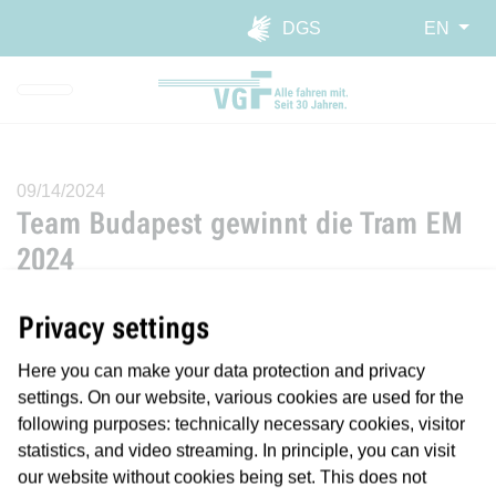
Skip to main navigation
Skip to main content
Report website barrier
DGS
EN
09/14/2024
Team Budapest gewinnt die Tram EM
2024
Spannender Wettbewerb vor vielen Zuschauern am
Privacy settings
Willy-Brandt-Platz.
Here you can make your data protection and privacy
Mit einem Sieg des Teams aus Budapest ist am Samstag,
settings. On our website, various cookies are used for the
14. September 2024, die 11. Straßenbahn-
following purposes: technically necessary cookies, visitor
Europameisterschaft in Frankfurt zu Ende gegangen.
statistics, and video streaming. In principle, you can visit
Durch einen starken zweiten Durchgang konnten die
our website without cookies being set. This does not
Ungarn mit 3.850 Punkte das nach Umlauf 1 noch