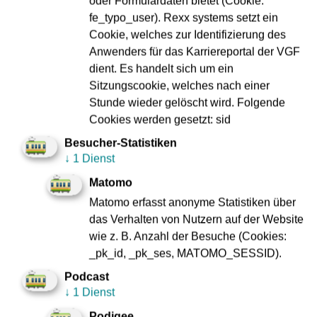
oder Formulardaten bietet (Cookie:
– mit derselben (Westbahnhof) zu verbinden. „L“-, „M“-,
fe_typo_user). Rexx systems setzt ein
„N“-, „O“- und „P“-Wagen fuhren alle halbe Stunde, dazu
Cookie, welches zur Identifizierung des
verband der historische Mercedes-Bus der VGF von 1979
Anwenders für das Karriereportal der VGF
Schwanheim mit dem Rebstockgelände, wo die Frankfurter
dient. Es handelt sich um ein
Feldbahn ihre Tore geöffnet hatte. Rund 3.750 Fahrgäste
Sitzungscookie, welches nach einer
nutzen die Gelegenheit, das „Fahr-Feeling“ in den alten
Stunde wieder gelöscht wird. Folgende
Duewag-Straßenbahnen zu genießen.
Cookies werden gesetzt: sid
Besucher-Statistiken
Mehr als 3.400 Gäste kamen nach Schwanheim, es gab
↓
1 Dienst
Speis‘ und Trank, stündlich eine große Verlosung mit tollen
VGF-Preisen und dazwischen – mit rahmengebender
Matomo
Funktion – Podiumsgespräche zu aktuellen und wichtigen
Matomo erfasst anonyme Statistiken über
VGF-Themen wie dem Zusammenspiel von Museum und
das Verhalten von Nutzern auf der Website
Museumsverein, der Entwicklung des „T“-Wagens oder der
wie z. B. Anzahl der Besuche (Cookies:
Arbeit des Fachbereichs „Personalrekrutierung und -
_pk_id, _pk_ses, MATOMO_SESSID).
qualifizierung“. Und das Ganze bei bestem Sommerwetter.
Podcast
Im kommenden Jahr feiert das Museum seinen 40
↓
1 Dienst
Geburtstag, denn die alte Wagenhalle wurde 1984 als
Podigee