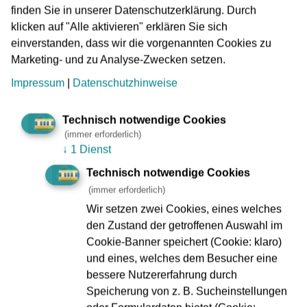
finden Sie in unserer Datenschutzerklärung. Durch
zweitägige Veranstaltung. Beide gaben auch einen kurzen
klicken auf "Alle aktivieren" erklären Sie sich
Ausblick: Geplant ist nicht mehr die Sanierung der alten
einverstanden, dass wir die vorgenannten Cookies zu
Wagenhalle, sondern ein Neubau. Gleichzeitig soll die
Marketing- und zu Analyse-Zwecken setzen.
Osthalle erweitert werden, um die Ausstellung mit ihren
einzigartigen Exponaten in geschichtliche
Impressum
|
Datenschutzhinweise
Zusammenhänge zu stellen. Entsprechende Pläne werden
am 12.9. im Schwanheimer Ortsbeirat und am 18.9. im
Technisch notwendige Cookies
Mobilitätsausschuss vorgestellt.
(immer erforderlich)
↓
1 Dienst
Die Ausstellung auf dem Freigelände stand am
Wochenende mit diversen Fahrzeugen aus
Technisch notwendige Cookies
unterschiedlichen Fachbereichen ganz im Zeichen der
(immer erforderlich)
Arbeitswagenflotte. Rillenreiniger, Turmwagen, Steiger,
Wir setzen zwei Cookies, eines welches
Arbeitswagen und die Akku-Lok standen auf dem
den Zustand der getroffenen Auswahl im
Freigelände, Fahrzeuge die sonst nicht die Beachtung
Cookie-Banner speichert (Cookie: klaro)
finden wie der ebenfalls in Schwanheim vorgestellte „T“-
und eines, welches dem Besucher eine
Wagen. Wie üblich war auch fast alles an historischen
bessere Nutzererfahrung durch
Fahrzeugen im Einsatz, was fahrfähig ist, um Schwanheim
Speicherung von z. B. Sucheinstellungen
– malerisch gelegen, aber nicht gerade nah der Innenstadt