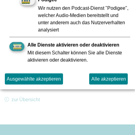
Museum eröffnet. VGF und HSF werden diesen Termin
Wir nutzen den Podcast-Dienst "Podigee",
nicht verpassen.
welcher Audio-Medien bereitstellt und
unter anderem auch das Nutzerverhalten
analysiert
Pressekontakt:
VGF-Unternehmenskommunikation
Alle Dienste aktivieren oder deaktivieren
069 213 27495
Mit diesem Schalter können Sie alle Dienste
E-Mail:
presse@vgf-ffm.de
aktivieren oder deaktivieren.
Bitte beachten Sie unsere Informationen zur
Datenschutzgrundverordnung:
www.vgf-
Ausgewählte akzeptieren
Alle akzeptieren
ffm.de/Datenschutz
zur Übersicht