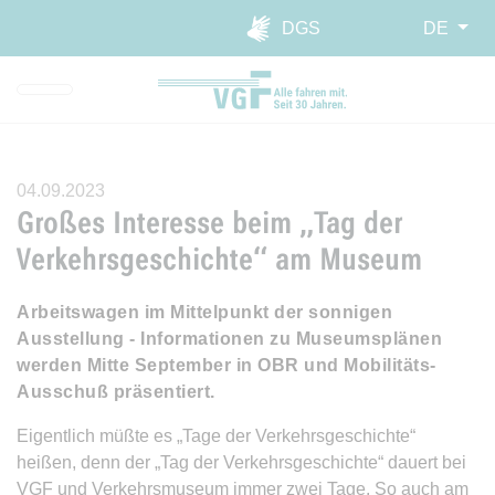
Direkt zur Hauptnavigation spr
Direkt zum Inhalt springen
Webseiten-Barriere melden
DGS
DE
04.09.2023
Großes Interesse beim „Tag der
Verkehrsgeschichte“ am Museum
Arbeitswagen im Mittelpunkt der sonnigen
Ausstellung - Informationen zu Museumsplänen
werden Mitte September in OBR und Mobilitäts-
Ausschuß präsentiert.
Eigentlich müßte es „Tage der Verkehrsgeschichte“
heißen, denn der „Tag der Verkehrsgeschichte“ dauert bei
VGF und Verkehrsmuseum immer zwei Tage. So auch am