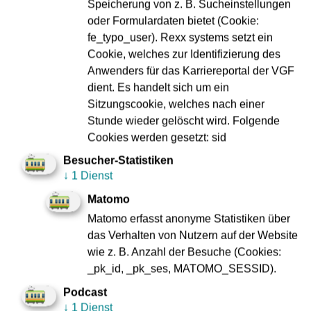
Speicherung von z. B. Sucheinstellungen
Für die Kampagne wurden Fahrgäste und Passant:innen
oder Formulardaten bietet (Cookie:
spontan in sechs Frankfurter U-Bahn-Stationen porträtiert.
fe_typo_user). Rexx systems setzt ein
Entstanden sind 48 Motive vor den charakteristischen
Cookie, welches zur Identifizierung des
Farben, Strukturen und Wänden der Stationen – Orten, die
Anwenders für das Karriereportal der VGF
viele Frankfurter:innen täglich passieren. Auf diese Weise
dient. Es handelt sich um ein
sind authentische Porträts entstanden, die von
Sitzungscookie, welches nach einer
Begegnungen, Mobilität und dem urbanen Miteinander
Stunde wieder gelöscht wird. Folgende
erzählen.
Cookies werden gesetzt: sid
Die Ausstellung zeigt Menschen unterschiedlichster
Besucher-Statistiken
Herkunft, Altersgruppen und Lebenssituationen. Sie stehen
↓
1 Dienst
stellvertretend für die vielen Fahrgäste, die Frankfurt jeden
Matomo
Tag mit Bus und Bahn bewegen und das öffentliche Leben
Matomo erfasst anonyme Statistiken über
der Stadt prägen.
das Verhalten von Nutzern auf der Website
Zu sehen sind die Fotos in der
wie z. B. Anzahl der Besuche (Cookies:
_pk_id, _pk_ses, MATOMO_SESSID).
Heussenstamm-Galerie
Podcast
Braubachstraße 34
↓
1 Dienst