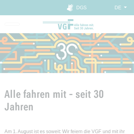
Direkt zur Hauptnavigation spr
Direkt zum Inhalt springen
Webseiten-Barriere melden
DGS
DE
Alle fahren mit - seit 30
Jahren
Am 1. August ist es soweit: Wir feiern die VGF und mit ihr