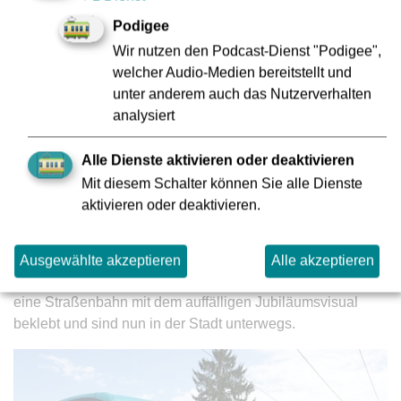
60311 Frankfurt am Main
Podigee
Öffnungszeiten
Wir nutzen den Podcast-Dienst "Podigee",
6., 7., 13. und 14. August 2026,
welcher Audio-Medien bereitstellt und
15 bis 19 Uhr
unter anderem auch das Nutzerverhalten
analysiert
Der Eintritt ist frei.
Alle Dienste aktivieren oder deaktivieren
Mit diesem Schalter können Sie alle Dienste
Jubiläum auch auf der Schiene
aktivieren oder deaktivieren.
Ausgewählte akzeptieren
Alle akzeptieren
Pünktlich zum Jubiläumsmonat wurden auch eine U- und
eine Straßenbahn mit dem auffälligen Jubiläumsvisual
beklebt und sind nun in der Stadt unterwegs.