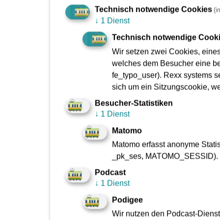
Technisch notwendige Cookies
(i
↓
1 Dienst
Schülerticket Hessen
Schüle
Technisch notwendige Cook
Wir setzen zwei Cookies, eine
welches dem Besucher eine bes
fe_typo_user). Rexx systems se
sich um ein Sitzungscookie, w
Wer kann das Schülerticket Hessen
Besucher-Statistiken
↓
1 Dienst
Matomo
Wo gilt das Schülerticket Hessen?
Matomo erfasst anonyme Statist
_pk_ses, MATOMO_SESSID).
Welche Züge darf ich nutzen?
Podcast
↓
1 Dienst
Podigee
Wie viel kostet das Schülerticket H
Wir nutzen den Podcast-Dienst 