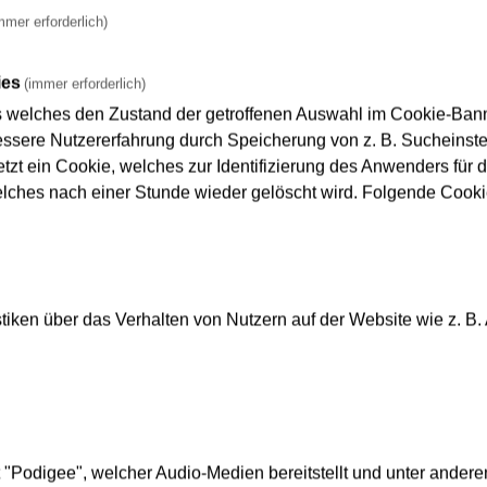
mmer erforderlich)
rticket Hessen zum Frankfurt-Pass
Wochen- und
ies
(immer erforderlich)
s welches den Zustand der getroffenen Auswahl im Cookie-Banne
sere Nutzererfahrung durch Speicherung von z. B. Sucheinstel
tzt ein Cookie, welches zur Identifizierung des Anwenders für d
elches nach einer Stunde wieder gelöscht wird. Folgende Cooki
 nutzen?
iken über das Verhalten von Nutzern auf der Website wie z. B.
essen?
"Podigee", welcher Audio-Medien bereitstellt und unter andere