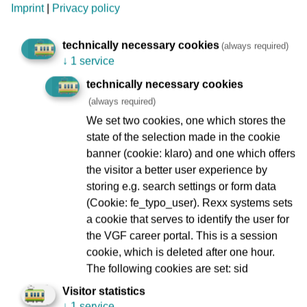
Imprint
|
Privacy policy
vielen tollen Preise gewinnen, die die VGF auslobt. Verlost
werden dafür Original-BRIXIE-Bahnen der VGF, die
hochwertigen Bildbände, die die VGF zu 150 Jahre
technically necessary cookies
(always required)
↓
1 service
Straßenbahn in Frankfurt am Main“ aufgelegt hat, und ein
paar VGF-Überraschungspakete.
technically necessary cookies
(always required)
„Eine echte Klebe-Chronik des Frankfurter Nahverkehrs
We set two cookies, one which stores the
mit allem was wir in 150 Jahren auf die Schiene
state of the selection made in the cookie
bekommen haben – vom Pferdewagen 1872 bis jetzt zum
banner (cookie: klaro) and one which offers
‚T‘-Wagen 2022. Das ist einfach einmalig“, freut sich
the visitor a better user experience by
Michael Rüffer, VGF- Geschäftsführer Technik und Betrieb,
storing e.g. search settings or form data
über den Start des Projekts.
(Cookie: fe_typo_user). Rexx systems sets
Am Kiosk werden zusätzlich zehn in der Kollektion
a cookie that serves to identify the user for
versteckte Gold-sticker vielleicht für Jubelschreie sorgen:
the VGF career portal. This is a session
Jeder Goldsticker steht für ein H0-Modell des „U5“-
cookie, which is deleted after one hour.
Wagens.
The following cookies are set: sid
Visitor statistics
Für die Produktion gewann die VGF die Hamburger
↓
1 service