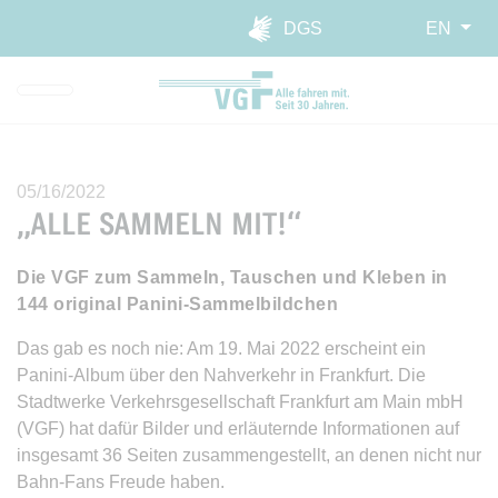
Skip to main navigation
Skip to main content
Report website barrier
DGS
EN
05/16/2022
„ALLE SAMMELN MIT!“
Die VGF zum Sammeln, Tauschen und Kleben in
144 original Panini-Sammelbildchen
Das gab es noch nie: Am 19. Mai 2022 erscheint ein
Panini-Album über den Nahverkehr in Frankfurt. Die
Stadtwerke Verkehrsgesellschaft Frankfurt am Main mbH
(VGF) hat dafür Bilder und erläuternde Informationen auf
insgesamt 36 Seiten zusammengestellt, an denen nicht nur
Bahn-Fans Freude haben.