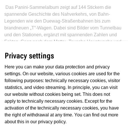
Das Panini-Sammelalbum zeigt auf 144 Stickern die
spannende Geschichte des Nahverkehrs, von Bahn-
Legenden wie den Duewag-Straßenbahnen bis zum
brandneuen „T“-Wagen. Dabei sind Bilder vom Tunnelbau
und den Stationen, ergänzt mit spannenden Zahlen und
Fakten. Ganz nach dem Motto: „Tausche Hauptwache und
‚T‘-Wagen gegen Betriebshof Ost und
Privacy settings
Mainuntertunnelung.“
„Das Sammelheft ist ein geschichtlicher und gleichzeitig
Here you can make your data protection and privacy
unterhaltsamer Überblick über das Unternehmen, den es
settings. On our website, various cookies are used for the
so noch nie gab – mit einem Einblick in die vielfältige
following purposes: technically necessary cookies, visitor
Arbeitswelt unserer Mitarbeitenden, die jeden Tag großen
statistics, and video streaming. In principle, you can visit
Einsatz bringen,“ sagt Thomas Wissgott, Geschäftsführer
our website without cookies being set. This does not
und Arbeitsdirektor der VGF.
apply to technically necessary cookies. Except for the
activation of the technically necessary cookies, you have
Mitsammeln lohnt gleich doppelt: Wer das Album
the right of withdrawal at any time. You can find out more
„vollgestickert“ hat, hat nicht nur ein kleines
about this in our privacy policy.
Erfolgserlebnis, er oder sie kann damit auch einen der