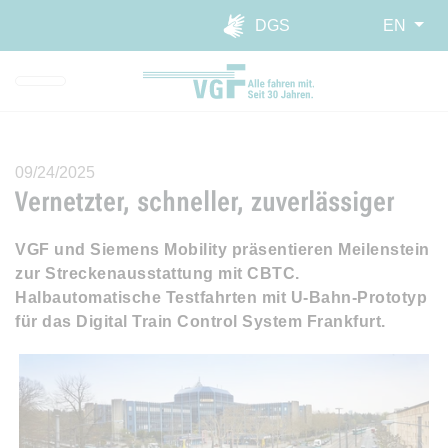
Skip to main navigation
Skip to main content
Report website barrier
DGS
EN
09/24/2025
Vernetzter, schneller, zuverlässiger
VGF und Siemens Mobility präsentieren Meilenstein
zur Streckenausstattung mit CBTC.
Halbautomatische Testfahrten mit U-Bahn-Prototyp
für das Digital Train Control System Frankfurt.