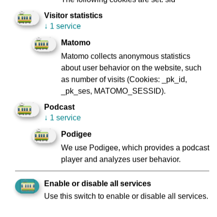
Visitor statistics
↓
1 service
Da die Frankfurter U-Bahnen sogenannte Stadtbahnen
Matomo
sind und auch oberirdisch verkehren, ist die Einbindung
Matomo collects anonymous statistics
der Straßenverkehrstechnik für das Projekt essenziell. Ziel
about user behavior on the website, such
der Stadt Frankfurt ist es, Stadtbahn, Straßenbahn und
as number of visits (Cookies: _pk_id,
Individualverkehr konsequent und intelligent miteinander
_pk_ses, MATOMO_SESSID).
zu vernetzen. Deshalb ist DTC eng mit dem städtischen
Projekt „Frankfurt MIND(+) (Multimodal,
Podcast
Intelligent,Nachhaltig, Digital)“ verbunden, bei dem die „C-
↓
1 service
ITS“ – Technik („Cooperative Intelligent Transport System“)
Podigee
eingesetzt wird. Auf dem Testring der VGF wurde das
We use Podigee, which provides a podcast
Zusammenspiel der beiden Techniken „CBTC“ und „C-ITS"
player and analyzes user behavior.
erstmals erfolgreich getestet.
„Wir sind hier Vorreiter und weltweit das erste
Enable or disable all services
Verkehrsunternehmen, welches diese beiden
Use this switch to enable or disable all services.
Technologien verbindet. Für die VGF ist DTC eines der
wichtigsten Innovationsprojekte und eine Technik, mit der