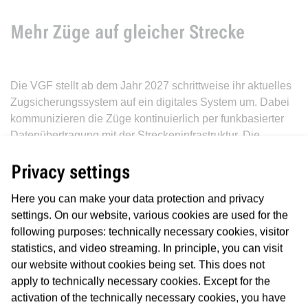
Mehr Züge auf gleicher Strecke
Die VGF stellt ab dem Jahr 2027 schrittweise ihr aktuelles
Zugsicherungssystem auf ein digitales System um. Dabei
kommunizieren die Züge kontinuierlich per funkbasierter
Datenübertragung mit der Streckeninfrastruktur. Die
Technologie dahinter nennt sich „Communication-Based
Privacy settings
Train Control“-Technologie („CBTC“), die das Fahren im
„wandernden Raumabstand“ ermöglicht. Das bedeutet,
Here you can make your data protection and privacy
dass die Züge im Tunnel nicht mehr in Blockabschnitten,
settings. On our website, various cookies are used for the
sondern automatisiert im absoluten Bremswegabstand
following purposes: technically necessary cookies, visitor
zueinander fahren.
statistics, and video streaming. In principle, you can visit
Züge können so in kürzeren Abständen fahren, was
our website without cookies being set. This does not
wiederum eine deutliche Angebots-Ausweitung der VGF
apply to technically necessary cookies. Except for the
möglich macht, ohne Strecken oder Stationen um- oder
activation of the technically necessary cookies, you have
neu zu bauen. Durch das neue System wird die