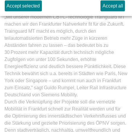
wir viele Jahre zukunftssicher unterwegs sein werden“,
Accept selected
Accept all
erklärt VGF-Geschäftsführer Steffen Geers.
„Mit unserer modernen CBTC-Technologie Trainguard MT
machen wir den Frankfurter Nahverkehr fit für die Zukunft.
Trainguard MT macht es möglich, durch den
teilautomatisierten Betrieb mehr Züge in kürzeren
Abständen fahren zu lassen – das bedeutet bis zu
30 Prozent mehr Kapazität durch technisch mögliche
Zugfolgen von unter 100 Sekunden, erhöhte
Energieeffizienz und deutlich bessere Pünktlichkeit. Diese
Technik bewährt sich u.a. bereits in Städten wie Paris, New
York oder Singapore – und kommt nun auch in Frankfurt
zum Einsatz,“ sagt Guido Rumpel, Leiter Rail Infrastructure
Deutschland von Siemens Mobility.
Durch die Verknüpfung der Projekte soll die vernetzte
Mobilität in Frankfurt schnell zur Realität werden und für
die Optimierung des innerstädtischen Verkehrsflusses und
die Stärkung und gezielte Priorisierung des ÖPNV sorgen.
Denn stadtverträglich, nachhaltig, umweltfreundlich und