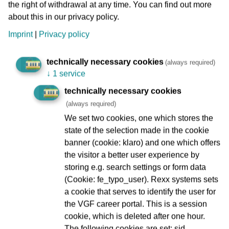
the right of withdrawal at any time. You can find out more
Taktgenauigkeit sowie -verlässlichkeit erhöht und bis zu 25
about this in our privacy policy.
Prozent Energie eingespart. Die Technik wirkt außerdem
dem Verschleiß von Fahrzeugen und Schienen entgegen
Imprint
|
Privacy policy
und erhöht den Passagierkomfort durch sanftes
Beschleunigen und Bremsen.
technically necessary cookies
(always required)
„Ich freue mich, dass das Digitalisierungsprojekt DTC
↓
1 service
diesen Meilenstein erreicht hat und wir nun in der Praxis
technically necessary cookies
sehen, worüber wir seit Jahren in der Theorie sprechen“,
(always required)
sagt Mobilitätsdezernent Wolfgang Siefert. „Das sind gute
Nachrichten für Frankfurt: Die automatisierten Fahrten des
We set two cookies, one which stores the
Prototyps auf dem Testring zeigen, wie die digitale
state of the selection made in the cookie
Transformation die urbane Mobilität vorantreiben kann.
banner (cookie: klaro) and one which offers
Konkret macht DTC den ÖPNV leistungsfähiger,
the visitor a better user experience by
zuverlässiger, wirtschaftlicher, umweltschonender und
storing e.g. search settings or form data
sogar komfortabler“, ergänzt er.
(Cookie: fe_typo_user). Rexx systems sets
a cookie that serves to identify the user for
the VGF career portal. This is a session
cookie, which is deleted after one hour.
Zusammenspiel DTC und MIND(+)
The following cookies are set: sid