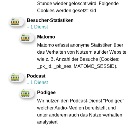
weiterführen. Denn: Jede Impfung hilft im Kampf gegen die
Stunde wieder gelöscht wird. Folgende
Pandemie und verringert die Gefahr eines schweren
Cookies werden gesetzt: sid
Krankheitsverlaufs.
Besucher-Statistiken
↓
1 Dienst
Runde Zwei in Planung
Matomo
Die Idee, ein unkompliziertes Angebot zu bieten, das die
Matomo erfasst anonyme Statistiken über
Menschen nahezu direkt vor der Haustür abholt, hat gut
das Verhalten von Nutzern auf der Website
funktioniert. Die Rückmeldungen sind sehr positiv und der
wie z. B. Anzahl der Besuche (Cookies:
Wunsch nach Fortsetzung wird in den Sozialen Medien
_pk_id, _pk_ses, MATOMO_SESSID).
deutlich kommuniziert.
Podcast
Es geht weiter: Bereits in der Vorweihnachtszeit vom
↓
1 Dienst
29.11.21 bis 12.12.21 sollen die beiden Bahnen wieder auf
Podigee
die Strecke. Zurzeit arbeiten alle auf Hochtouren, um
Wir nutzen den Podcast-Dienst "Podigee",
dieses ehrgeizige Ziel umzusetzen. Denn natürlich läuft
welcher Audio-Medien bereitstellt und
der Impf-Express wieder neben den regulären
unter anderem auch das Nutzerverhalten
Straßenbahn-Linien und zusätzlich zu bestehenden
analysiert
Impfangeboten des DRK Frankfurt, was einen erheblichen
Mehraufwand an Personal und Material bedeutet.