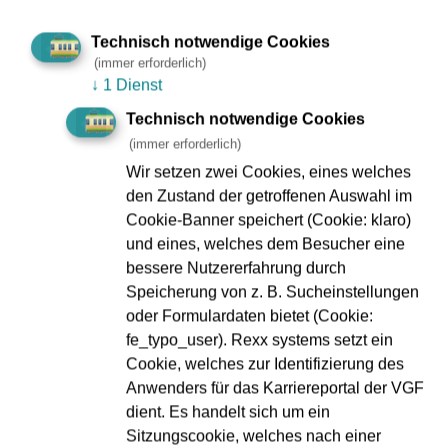
Technisch notwendige Cookies
(immer erforderlich)
↓
1 Dienst
Technisch notwendige Cookies
(immer erforderlich)
Am gestrigen Sonntagabend drehte der Impf-Express
seine vorerst letzte Runde und nahm noch einmal rund 250
Wir setzen zwei Cookies, eines welches
Impfwillige mit. Damit schafften die beiden Linien seit Start
den Zustand der getroffenen Auswahl im
des Angebotes vor 14 Tagen insgesamt 2089 Impfungen.
Cookie-Banner speichert (Cookie: klaro)
Der Erfolg hat die Erwartungen weit übertroffen! Da aktuell
und eines, welches dem Besucher eine
die Infektionszahlen wieder deutlich steigen, geht der Impf-
bessere Nutzererfahrung durch
Express nun in die zweite Runde. Vom 29. November bis
Speicherung von z. B. Sucheinstellungen
12. Dezember fährt er wieder auf zwei verschiedenen
oder Formulardaten bietet (Cookie:
Strecken durch Frankfurt. Die Partner, die
fe_typo_user). Rexx systems setzt ein
Verkehrsgesellschaft Frankfurt, das Deutsche Rote Kreuz
Cookie, welches zur Identifizierung des
Frankfurt, der Rhein-Main-Verkehrsverbund und das
Anwenders für das Karriereportal der VGF
Dezernat für Gesundheit und Mobilität, sowie das
dient. Es handelt sich um ein
Gesundheitsamt, möchten das Angebot unbedingt
Sitzungscookie, welches nach einer