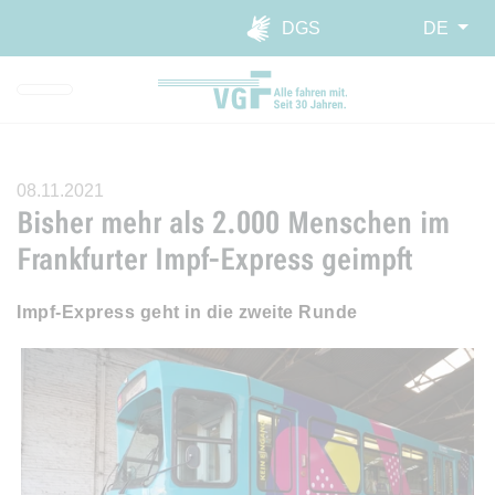
Direkt zur Hauptnavigation spr
Direkt zum Inhalt springen
Webseiten-Barriere melden
DGS
DE
08.11.2021
Bisher mehr als 2.000 Menschen im
Frankfurter Impf-Express geimpft
Impf-Express geht in die zweite Runde