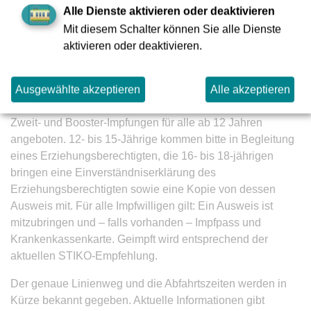
Alle Dienste aktivieren oder deaktivieren
In der Zwischenzeit machen die bunten auffälligen Wagen
Mit diesem Schalter können Sie alle Dienste
weiterhin Werbung auf der Schiene. Und ab dem 29.11.
aktivieren oder deaktivieren.
können sich diejenigen, die das erste Mal im Impf-Express
geimpft wurden, dann auch schon die zweite Spritze
Ausgewählte akzeptieren
Alle akzeptieren
abholen und sind pünktlich zu den Feiertagen
durchgeimpft. Es werden natürlich auch weiterhin Erst-,
Zweit- und Booster-Impfungen für alle ab 12 Jahren
angeboten. 12- bis 15-Jährige kommen bitte in Begleitung
eines Erziehungsberechtigten, die 16- bis 18-jährigen
bringen eine Einverständniserklärung des
Erziehungsberechtigten sowie eine Kopie von dessen
Ausweis mit. Für alle Impfwilligen gilt: Ein Ausweis ist
mitzubringen und – falls vorhanden – Impfpass und
Krankenkassenkarte. Geimpft wird entsprechend der
aktuellen STIKO-Empfehlung.
Der genaue Linienweg und die Abfahrtszeiten werden in
Kürze bekannt gegeben. Aktuelle Informationen gibt