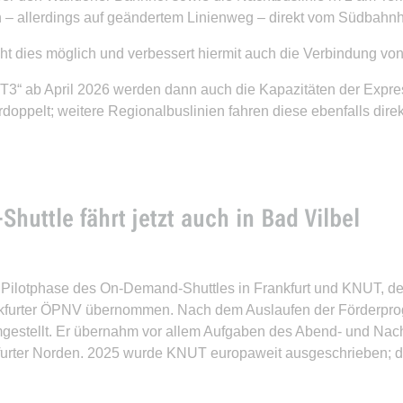
n – allerdings auf geändertem Linienweg – direkt vom Südbahn
t dies möglich und verbessert hiermit auch die Verbindung v
T3“ ab April 2026 werden dann auch die Kapazitäten der Expre
ppelt; weitere Regionalbuslinien fahren diese ebenfalls direk
uttle fährt jetzt auch in Bad Vilbel
lotphase des On-Demand-Shuttles in Frankfurt und KNUT, der f
ankfurter ÖPNV übernommen. Nach dem Auslaufen der Förderpr
gestellt. Er übernahm vor allem Aufgaben des Abend- und Nach
furter Norden. 2025 wurde KNUT europaweit ausgeschrieben; de