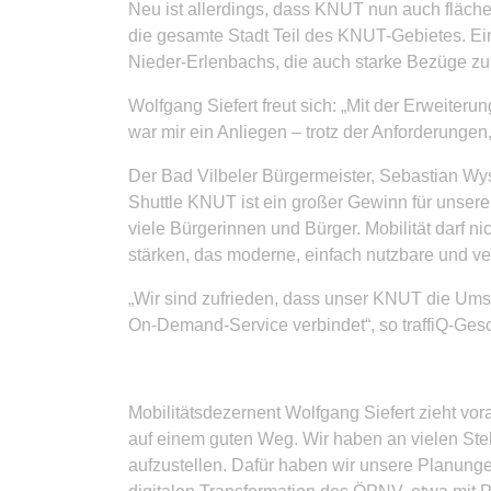
Neu ist allerdings, dass KNUT nun auch fläche
die gesamte Stadt Teil des KNUT-Gebietes. Ei
Nieder-Erlenbachs, die auch starke Bezüge zu
Wolfgang Siefert freut sich: „Mit der Erweite
war mir ein Anliegen – trotz der Anforderungen
Der Bad Vilbeler Bürgermeister, Sebastian Wy
Shuttle KNUT ist ein großer Gewinn für unsere
viele Bürgerinnen und Bürger. Mobilität darf n
stärken, das moderne, einfach nutzbare und ve
„Wir sind zufrieden, dass unser KNUT die Umste
On-Demand-Service verbindet“, so traffiQ-Ges
Mobilitätsdezernent Wolfgang Siefert zieht vo
auf einem guten Weg. Wir haben an vielen Stell
aufzustellen. Dafür haben wir unsere Planungen