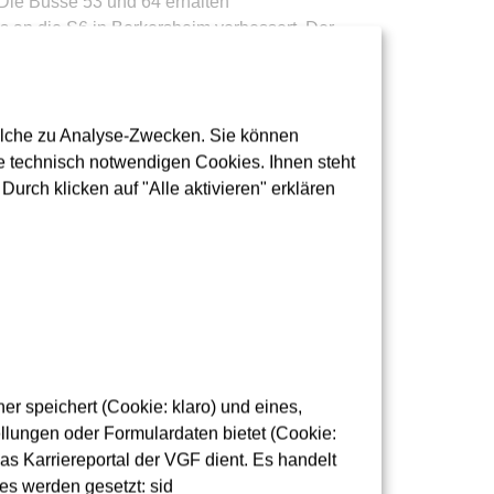
 Die Busse 53 und 64 erhalten
s an die S6 in Berkersheim verbessert. Der
h auf.
olche zu Analyse-Zwecken. Sie können
 technisch notwendigen Cookies. Ihnen steht
urch klicken auf "Alle aktivieren" erklären
planungen bei Bedarf nachzujustieren. Auf
inien und Buslinien passt traffiQ deshalb
sse und Bahnen oftmals und regelmäßig aus,
 Unzufriedenheit steigt und Reiseplanungen
Verlängerungen der Fahrzeiten vorgenommen.
r speichert (Cookie: klaro) und eines,
dies in der Regel eine geringfügige
lungen oder Formulardaten bietet (Cookie:
t für die Fahrgäste.
as Karriereportal der VGF dient. Es handelt
es werden gesetzt: sid
ur zuverlässig sein, wenn wir den