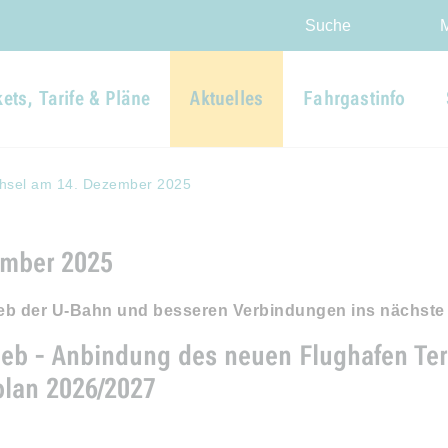
Direkt zur Hauptnavigation spr
Direkt zum Inhalt springen
Webseiten-Barriere melden
Suche
kets, Tarife & Pläne
Aktuelles
Fahrgastinfo
hsel am 14. Dezember 2025
ember 2025
rieb der U-Bahn und besseren Verbindungen ins nächste
ieb - Anbindung des neuen Flughafen Te
rplan 2026/2027