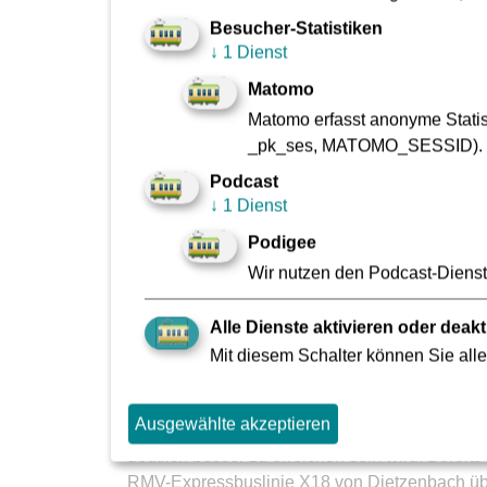
Herausforderungen einer wachsenden Stadt – 
Besucher-Statistiken
Nahverkehrsplanung berücksichtigen.“
↓
1 Dienst
Matomo
traffiQ-Chef Tom Reinhold ergänzt: „Auch dies 
Matomo erfasst anonyme Statist
und pünktlich.“
_pk_ses, MATOMO_SESSID).
Zum Fahrplanwechsel, also 2026/2027, werden 
Podcast
der zunehmende Straßenverkehr die U-Bahn nic
↓
1 Dienst
Podigee
Wir nutzen den Podcast-Dienst 
Zum Flughafen (Terminal 3) m
Alle Dienste aktivieren oder deakt
Mit diesem Schalter können Sie alle
Und wie geht‘s künftig zum neuen Terminal 3 d
Flughafens eröffnet. Dieser wird in erster L
Ausgewählte akzeptieren
Hierbei richtet sie zu diesem Zeitpunkt eine 
deutlich besser zu erreichen sein wird. Ber
RMV-Expressbuslinie X18 von Dietzenbach übe