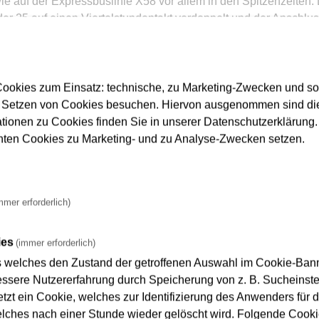
e auf der Expressbuslinie X58 vor allem in den Spitzenzeiten.
er 25 auf einen Viertelstundentakt verdoppelt und der Anschlus
 Betrieb bereits um 4.00 Uhr zwischen Fechenheim und Seckbac
ookies zum Einsatz: technische, zu Marketing-Zwecken und s
aßenbahn und Bus
 Setzen von Cookies besuchen. Hiervon ausgenommen sind die
ationen zu Cookies finden Sie in unserer Datenschutzerklärung. D
nnten Cookies zu Marketing- und zu Analyse-Zwecken setzen.
ktuelle Erfahrungen einfließen zu lassen und ältere Fahrzeiten
wertung zu Fahrzeiten und Verspätungen auf den Straßenbahnl
til die Fahrzeiten an.
mmer erforderlich)
tellen und andere Behinderungen im Straßenraum bremsen Bu
ehalten werden können. Verspätungen sind vorprogrammiert, die
ies
(immer erforderlich)
traßenbahnlinien, mit Ausnahme der Linien 11 und 18, geringe 
s welches den Zustand der getroffenen Auswahl im Cookie-Banne
, 53, M55, 58, 59 und 89 wurden angepasst. Auch hier bedeutet 
sere Nutzererfahrung durch Speicherung von z. B. Sucheinstel
lichere Abfahrten und damit mehr Verlässlichkeit und Planbarkei
tzt ein Cookie, welches zur Identifizierung des Anwenders für d
elches nach einer Stunde wieder gelöscht wird. Folgende Cooki
st eines unserer höchsten Ziele im ÖPNV. Wir können allerdings n