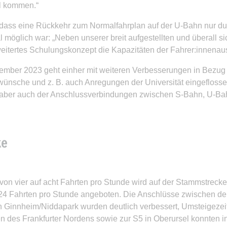
el kommen.“
, dass eine Rückkehr zum Normalfahrplan auf der U-Bahn nur du
 möglich war: „Neben unserer breit aufgestellten und überall 
weitertes Schulungskonzept die Kapazitäten der Fahrer:innenau
ber 2023 geht einher mit weiteren Verbesserungen in Bezug au
twünsche und z. B. auch Anregungen der Universität eingeflos
t aber auch der Anschlussverbindungen zwischen S-Bahn, U-Ba
ke
 von vier auf acht Fahrten pro Stunde wird auf der Stammstr
 24 Fahrten pro Stunde angeboten. Die Anschlüsse zwischen de
ion Ginnheim/Niddapark wurden deutlich verbessert, Umsteigeze
ien des Frankfurter Nordens sowie zur S5 in Oberursel konnte