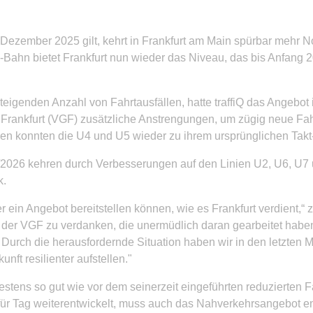
ezember 2025 gilt, kehrt in Frankfurt am Main spürbar mehr No
Bahn bietet Frankfurt nun wieder das Niveau, das bis Anfang 2
eigenden Anzahl von Fahrtausfällen, hatte traffiQ das Angebo
 Frankfurt (VGF) zusätzliche Anstrengungen, um zügig neue Fah
en konnten die U4 und U5 wieder zu ihrem ursprünglichen Tak
26 kehren durch Verbesserungen auf den Linien U2, U6, U7 u
k.
 ein Angebot bereitstellen können, wie es Frankfurt verdient,“ z
n der VGF zu verdanken, die unermüdlich daran gearbeitet habe
Durch die herausfordernde Situation haben wir in den letzten M
nft resilienter aufstellen."
ens so gut wie vor dem seinerzeit eingeführten reduzierten Fah
ag für Tag weiterentwickelt, muss auch das Nahverkehrsangebot