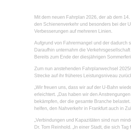
Mit dem neuen Fahrplan 2026, der ab dem 14. D
den Schienenverkehr und besonders bei der U-
Verbesserungen auf mehreren Linien.
Aufgrund von Fahrermangel und der dadurch st
Daraufhin unternahm die Verkehrsgesellschaft
Bereits zum Ende der diesjährigen Sommerferi
Zum nun anstehenden Fahrplanwechsel 2025/20
Strecke auf ihr früheres Leistungsniveau zurüc
„Wir freuen uns, dass wir auf der U-Bahn wieder
erleichtert. „Das haben wir den Anstrengunge
bekämpfen, der die gesamte Branche belastet. 
helfen, den Nahverkehr in Frankfurt auch in Zuku
„Verbindungen und Kapazitäten sind nun mindest
Dr. Tom Reinhold. „In einer Stadt, die sich T