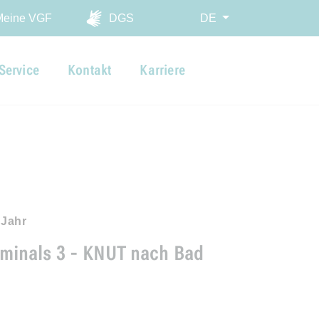
ingen
Meine VGF
DGS
DE
Service
Kontakt
Karriere
 Jahr
rminals 3 - KNUT nach Bad