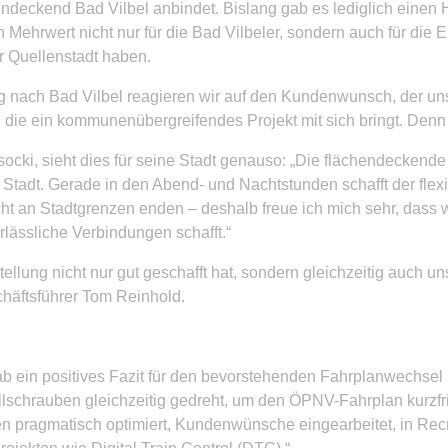
ndeckend Bad Vilbel anbindet. Bislang gab es lediglich einen H
n Mehrwert nicht nur für die Bad Vilbeler, sondern auch für d
r Quellenstadt haben.
rung nach Bad Vilbel reagieren wir auf den Kundenwunsch, der un
, die ein kommunenübergreifendes Projekt mit sich bringt. Denn 
socki, sieht dies für seine Stadt genauso: „Die flächendecke
 Stadt. Gerade in den Abend- und Nachtstunden schafft der flex
icht an Stadtgrenzen enden – deshalb freue ich mich sehr, dass
rlässliche Verbindungen schafft.“
llung nicht nur gut geschafft hat, sondern gleichzeitig auch un
chäftsführer Tom Reinhold.
rab ein positives Fazit für den bevorstehenden Fahrplanwechsel
schrauben gleichzeitig gedreht, um den ÖPNV-Fahrplan kurzfrist
 pragmatisch optimiert, Kundenwünsche eingearbeitet, in Recruit