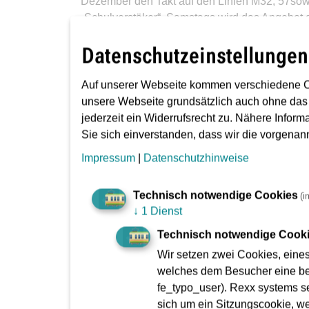
Dezember den Takt auf den Linien M32, 57sowi
„Schulverstäker“. Samstags wird das Angebot d
44er-Bus nimmt künftig an allen Tagen seinen
Datenschutzeinstellungen
Auf unserer Webseite kommen verschiedene C
Fahrzeitanpassungen bei Str
unsere Webseite grundsätzlich auch ohne das
jederzeit ein Widerrufsrecht zu. Nähere Inform
Sie sich einverstanden, dass wir die vorgena
Ein Fahrplanwechsel bietet die Gelegenheit, a
Impressum
|
Datenschutzhinweise
Basis einer neuen und umfangreichen Datenaus
zum diesjährigen Fahrplanwechsel in großem S
Technisch notwendige Cookies
(i
↓
1 Dienst
Gestiegenes Verkehrsaufkommen, Staus, Baus
so dass die Fahrzeiten nicht verlässlich eing
Technisch notwendige Cook
sind gefährdet. Daher hat traffiQ auf allen S
Wir setzen zwei Cookies, eine
Auch die Fahrzeiten der Buslinien 39, 50, X53
welches dem Besucher eine bes
Verlängerung der Reisezeiten, aber auch pünkt
fe_typo_user). Rexx systems se
sich um ein Sitzungscookie, w
Wolfgang Siefert hält fest: „Zuverlässigkeit i