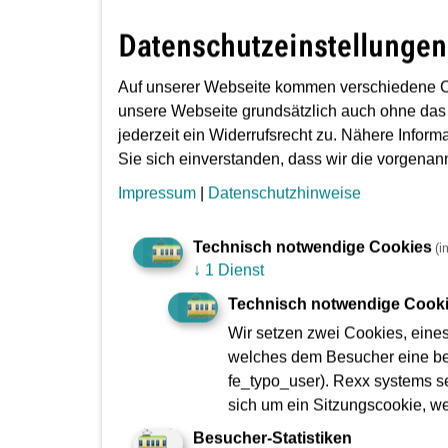
Grundreinigung
Datenschutzeinstellungen
Auf unserer Webseite kommen verschiedene C
Eine umfassende Grundreinigung der Fahrzeuge 
unsere Webseite grundsätzlich auch ohne das
jederzeit ein Widerrufsrecht zu. Nähere Inform
Sie sich einverstanden, dass wir die vorgena
Verschmutzungen während de
Impressum
|
Datenschutzhinweise
Technisch notwendige Cookies
(i
Bei größeren Verschmutzungen wie Erbrochen
↓
1 Dienst
Verschmutzungen kann von Montag bis Freitag 
Technisch notwendige Cook
Wir setzen zwei Cookies, eine
welches dem Besucher eine bes
Verschmutzung entdeckt?
fe_typo_user). Rexx systems se
sich um ein Sitzungscookie, w
Besucher-Statistiken