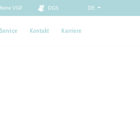
ingen
Meine VGF
DGS
DE
Service
Kontakt
Karriere