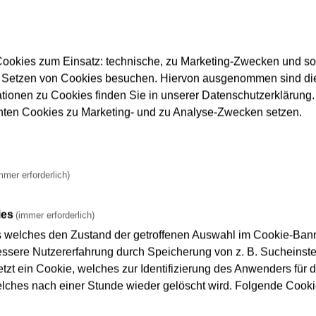
ookies zum Einsatz: technische, zu Marketing-Zwecken und s
findet alle 3 Monate statt.
 Setzen von Cookies besuchen. Hiervon ausgenommen sind die
ationen zu Cookies finden Sie in unserer Datenschutzerklärung. D
nnten Cookies zu Marketing- und zu Analyse-Zwecken setzen.
s Betriebs
mmer erforderlich)
em oder Kot werden Fahrzeuge von der Strecke genommen und 
zu bestimmten Uhrzeiten eine Endreinigung an den Endhaltest
ies
(immer erforderlich)
s welches den Zustand der getroffenen Auswahl im Cookie-Banne
sere Nutzererfahrung durch Speicherung von z. B. Sucheinstel
tzt ein Cookie, welches zur Identifizierung des Anwenders für d
elches nach einer Stunde wieder gelöscht wird. Folgende Cooki