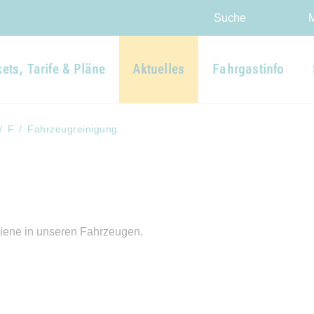
Direkt zur Hauptnavigation spr
Direkt zum Inhalt springen
Webseiten-Barriere melden
Suche
kets, Tarife & Pläne
Aktuelles
Fahrgastinfo
F
Fahrzeugreinigung
giene in unseren Fahrzeugen.