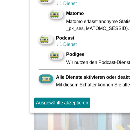
Verschmutzungen in unseren Fahrzeugen und a
↓
1 Dienst
Notrufsäulen gemeldet werden.
Matomo
Matomo erfasst anonyme Statist
_pk_ses, MATOMO_SESSID).
Podcast
↓
1 Dienst
Podigee
Wir nutzen den Podcast-Dienst 
Alle Dienste aktivieren oder deakt
Mit diesem Schalter können Sie alle
Ausgewählte akzeptieren