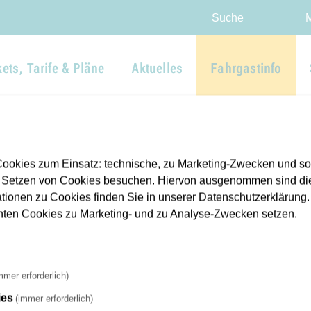
Direkt zur Hauptnavigation spr
Direkt zum Inhalt springen
Webseiten-Barriere melden
Suche
kets, Tarife & Pläne
Aktuelles
Fahrgastinfo
ookies zum Einsatz: technische, zu Marketing-Zwecken und s
 Setzen von Cookies besuchen. Hiervon ausgenommen sind die
ationen zu Cookies finden Sie in unserer Datenschutzerklärung. D
nnten Cookies zu Marketing- und zu Analyse-Zwecken setzen.
mmer erforderlich)
ies
(immer erforderlich)