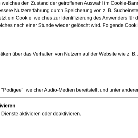
s welches den Zustand der getroffenen Auswahl im Cookie-Banne
Längere Reisezeiten/Vers
sere Nutzererfahrung durch Speicherung von z. B. Sucheinstel
Geplante Arbeiten/Ereigni
tzt ein Cookie, welches zur Identifizierung des Anwenders für d
elches nach einer Stunde wieder gelöscht wird. Folgende Cooki
iken über das Verhalten von Nutzern auf der Website wie z. B.
Datenschutz
We
"Podigee", welcher Audio-Medien bereitstellt und unter andere
Compliance
Er
Verbraucherschlichtung
In
ivieren
Innovation VGF
 Dienste aktivieren oder deaktivieren.
Ebbelwei-Expreß