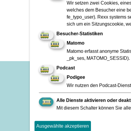
Wir setzen zwei Cookies, eine
Planmäßiger Betrieb
welches dem Besucher eine bes
Störung
fe_typo_user). Rexx systems se
sich um ein Sitzungscookie, w
Besucher-Statistiken
Matomo
Matomo erfasst anonyme Statist
_pk_ses, MATOMO_SESSID).
Podcast
Podigee
Impressum
Wir nutzen den Podcast-Dienst 
Zu den Geschäftsberichten
Kontakt
Alle Dienste aktivieren oder deakt
Fundbüro
Mit diesem Schalter können Sie alle
FAQ
VGF A bis Z
Ausgewählte akzeptieren