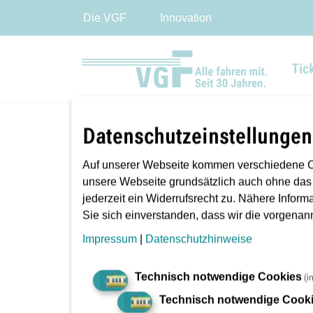
Die VGF
Innovation
Tic
Datenschutzeinstellungen
Sie sind hier:
VGF
Fahrgastinfo
Auf unserer Webseite kommen verschiedene C
unsere Webseite grundsätzlich auch ohne das
jederzeit ein Widerrufsrecht zu. Nähere Inform
Sie sich einverstanden, dass wir die vorgena
Impressum
|
Datenschutzhinweise
Technisch notwendige Cookies
(i
Technisch notwendige Cook