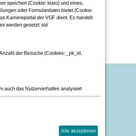
r speichert (Cookie: klaro) und eines,
pätung
lungen oder Formulardaten bietet (Cookie:
sse
as Karriereportal der VGF dient. Es handelt
es werden gesetzt: sid
 Anzahl der Besuche (Cookies: _pk_id,
bseiten-Barriere melden
m auch das Nutzerverhalten analysiert
klärung zur Barrierefreiheit
fos in Leichter Sprache
Alle akzeptieren