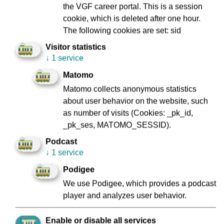
müssen und bis zur zufriedenstellenden Behebung der
the VGF career portal. This is a session
Mängel durch den Hersteller ausgesetzt.
cookie, which is deleted after one hour.
The following cookies are set: sid
Das überarbeitete Fahrzeug Nr. 320, ein 31,5 Meter langer
„T30“, wurde im August 2025 geliefert und in der
Visitor statistics
Stadtbahn-Zentralwerkstatt zunächst umfangreichen Tests
↓
1 service
und Prüfungen unterzogen, die im Herstellerwerk nicht
Matomo
möglich waren. Anschließend hat die VGF die
Matomo collects anonymous statistics
notwendigen und ausgiebigen Testfahrten bei allen
about user behavior on the website, such
Witterungsbedingungen im Frankfurter Netz absolviert. Die
as number of visits (Cookies: _pk_id,
Tests bestätigten die Funktionalität des “T“-Wagens,
_pk_ses, MATOMO_SESSID).
sodass die Flotte nun im Fahrgastbetrieb eingesetzt
werden kann. Der Lieferplan sieht vor, dass nach erfolgter
Podcast
↓
1 service
Wiederzulassung alle 14 Tage ein neues Fahrzeug in
Betrieb genommen wird.
Podigee
We use Podigee, which provides a podcast
Die VGF hat bei Alstom 58 Straßenbahnen bestellt, die
player and analyzes user behavior.
gemäß der Frankfurter Typisierung als „T“-Wagen
bezeichnet werden. 24 davon werden 31,5 Meter lange
Enable or disable all services
Fahrzeuge sein, die restlichen 34 sind um ein 8,5 Meter