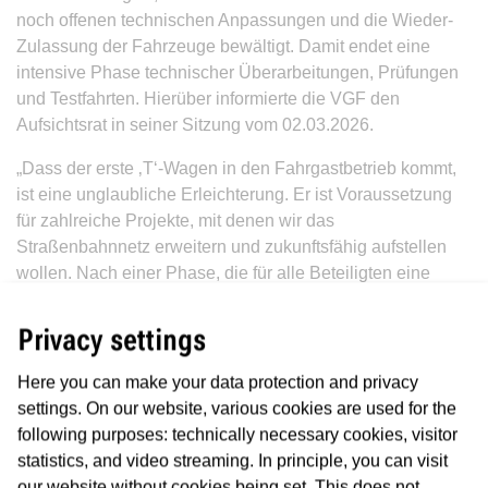
noch offenen technischen Anpassungen und die Wieder-
Zulassung der Fahrzeuge bewältigt. Damit endet eine
intensive Phase technischer Überarbeitungen, Prüfungen
und Testfahrten. Hierüber informierte die VGF den
Aufsichtsrat in seiner Sitzung vom 02.03.2026.
„Dass der erste ‚T‘-Wagen in den Fahrgastbetrieb kommt,
ist eine unglaubliche Erleichterung. Er ist Voraussetzung
für zahlreiche Projekte, mit denen wir das
Straßenbahnnetz erweitern und zukunftsfähig aufstellen
wollen. Nach einer Phase, die für alle Beteiligten eine
große Herausforderung war, schaffen wir damit endlich
eine neue Perspektive für einen modernen und
Privacy settings
leistungsfähigen Straßenbahnverkehr in unserer
wachsenden Stadt“, sagt Mobilitätsdezernent Wolfgang
Here you can make your data protection and privacy
Siefert.
settings. On our website, various cookies are used for the
following purposes: technically necessary cookies, visitor
„Nachdem die ersten Exemplare nicht den bestellten
statistics, and video streaming. In principle, you can visit
Anforderungen entsprachen, waren umfangreiche
our website without cookies being set. This does not