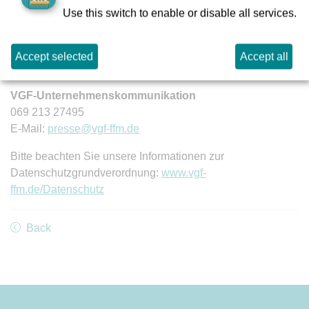
langes Mittelteil auf 40 Meter verlängert.
Use this switch to enable or disable all services.
Accept selected
Accept all
Pressekontakt:
VGF-Unternehmenskommunikation
069 213 27495
E-Mail:
presse@vgf-ffm.de
Bitte beachten Sie unsere Informationen zur
Datenschutzgrundverordnung:
www.vgf-
ffm.de/Datenschutz
Back