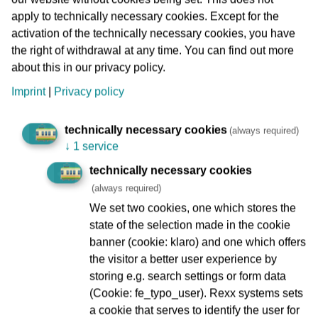
Überarbeitungen nötig. Diese befinden sich nun auf der
apply to technically necessary cookies. Except for the
Zielgeraden, so dass ein Einsatz des ersten überarbeiteten
activation of the technically necessary cookies, you have
‚T‘-Wagens im Fahrgastbetrieb wieder möglich ist. Die
the right of withdrawal at any time. You can find out more
Firma Alstom wird im Hintergrund noch Anpassungen und
about this in our privacy policy.
die behördliche Wiederzulassung der Straßenbahn
Imprint
|
Privacy policy
vornehmen. Ich danke allen Frankfurterinnen und
Frankfurtern für die große Geduld und bin mir sicher, dass
sich das Warten gelohnt hat“, ergänzt VGF-Geschäftsführer
technically necessary cookies
(always required)
Steffen Geers.
↓
1 service
technically necessary cookies
Wiedereinsatz nach umfangreichen Tests und
(always required)
Anpassungen
We set two cookies, one which stores the
Mit dem Hersteller Alstom hatte die VGF im vergangenen
state of the selection made in the cookie
Jahr die Übergabe eines überarbeiteten „T“-Wagens für
banner (cookie: klaro) and one which offers
Sommer 2025 vereinbart, nachdem die ersten
the visitor a better user experience by
ausgelieferten Fahrzeuge mit wesentlichen technischen
storing e.g. search settings or form data
Mängeln nicht von der VGF abgenommen werden konnten.
(Cookie: fe_typo_user). Rexx systems sets
Die VGF hatte die Auslieferung daher vorerst stoppen
a cookie that serves to identify the user for