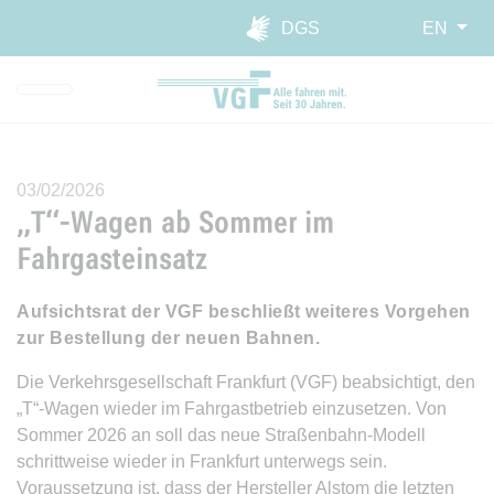
Skip to main navigation
Skip to main content
Report website barrier
DGS
EN
03/02/2026
„T“-Wagen ab Sommer im
Fahrgasteinsatz
Aufsichtsrat der VGF beschließt weiteres Vorgehen
zur Bestellung der neuen Bahnen.
Die Verkehrsgesellschaft Frankfurt (VGF) beabsichtigt, den
„T“-Wagen wieder im Fahrgastbetrieb einzusetzen. Von
Sommer 2026 an soll das neue Straßenbahn-Modell
schrittweise wieder in Frankfurt unterwegs sein.
Voraussetzung ist, dass der Hersteller Alstom die letzten