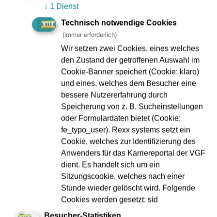
↓
1 Dienst
Eschbachs französischer Partnerstadt Deuil-la-Barre
getauft.
Technisch notwendige Cookies
(immer erforderlich)
U-Bahn-Oldtimer im Einsatz
Wir setzen zwei Cookies, eines welches
Die VGF wird auch einen Oldtimer-Zug auf der Linie U2
den Zustand der getroffenen Auswahl im
einsetzen, der in der Zeit von 13 Uhr bis 21 Uhr 30 als
Cookie-Banner speichert (Cookie: klaro)
Verstärker zwischen Nieder-Eschbach und Heddernheim
und eines, welches dem Besucher eine
fährt und mit einem regulären Fahrschein genutzt werden
bessere Nutzererfahrung durch
kann. Ob es ein Zwilling aus "U2"- oder "U3"-Wagen wird,
Speicherung von z. B. Sucheinstellungen
steht noch nicht fest, da die Einsatzbereitschaft zum
oder Formulardaten bietet (Cookie:
Zeitpunkt dieser Presse-Information nicht abschließend
fe_typo_user). Rexx systems setzt ein
geklärt war. Aber: entweder 40 Jahre alt oder 50 Jahre.
Cookie, welches zur Identifizierung des
Anwenders für das Karriereportal der VGF
Mehr Informationen zum Jubiläum des Stadtteils finden
dient. Es handelt sich um ein
sich unter
Sitzungscookie, welches nach einer
Stunde wieder gelöscht wird. Folgende
www.1250nieder-eschbach.de
Cookies werden gesetzt: sid
im Internet.
Besucher-Statistiken