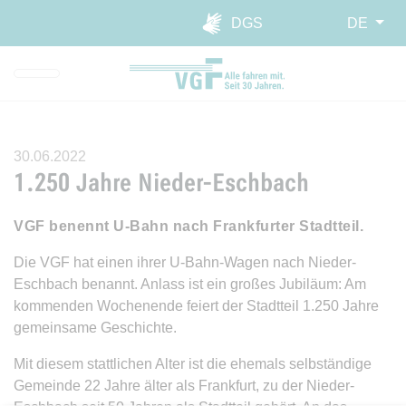
Direkt zur Hauptnavigation spr
Direkt zum Inhalt springen
Webseiten-Barriere melden
DGS
DE
30.06.2022
1.250 Jahre Nieder-Eschbach
VGF benennt U-Bahn nach Frankfurter Stadtteil.
Die VGF hat einen ihrer U-Bahn-Wagen nach Nieder-
Eschbach benannt. Anlass ist ein großes Jubiläum: Am
kommenden Wochenende feiert der Stadtteil 1.250 Jahre
gemeinsame Geschichte.
Mit diesem stattlichen Alter ist die ehemals selbständige
Gemeinde 22 Jahre älter als Frankfurt, zu der Nieder-