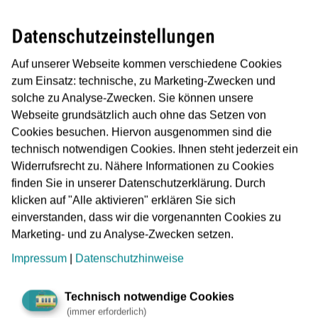
Eschbach seit 50 Jahren als Stadtteil gehört. An das
Frankfurter ÖPNV-Netz ist Nieder-Eschbach schon seit
Datenschutzeinstellungen
mehr als 110 Jahren angeschlossen: Am 4. Mai 1910 war
die Jungfernfahrt der Straßenbahn-Linie 25 nach Bad
Auf unserer Webseite kommen verschiedene Cookies
Homburg-Gonzenheim. Seit 19. Dezember 1971 ist
zum Einsatz: technische, zu Marketing-Zwecken und
Nieder-Eschbach auch Teil des Stadtbahn-Netzes – der
solche zu Analyse-Zwecken. Sie können unsere
Umbau der ehemaligen Tram-Trasse war die erste
Webseite grundsätzlich auch ohne das Setzen von
Netzerweiterung nach Inbetriebnahme der Frankfurter U-
Cookies besuchen. Hiervon ausgenommen sind die
Bahn im Oktober 1968.
technisch notwendigen Cookies. Ihnen steht jederzeit ein
Als Ausdruck dieser Verbundenheit und als Gratulation der
Widerrufsrecht zu. Nähere Informationen zu Cookies
VGF zum Jubiläum erhält der Wagen Nr. 666, ein Typ „U5“,
finden Sie in unserer Datenschutzerklärung. Durch
deshalb an vier Außenseiten der beiden Fahrerstände
klicken auf "Alle aktivieren" erklären Sie sich
nicht nur den Nieder-Eschbacher Schriftzug und den
einverstanden, dass wir die vorgenannten Cookies zu
Frankfurter Adler, sondern auch das Jubiläums-Logo.
Marketing- und zu Analyse-Zwecken setzen.
Impressum
|
Datenschutzhinweise
Die U-Bahn wird am kommenden Festwochenende (1. bis
3. Juli) auf der Linie U2 verkehren. Die VGF wird den
Wagen 666 im Verband mit dem Wagen 643 fahren. Denn
Technisch notwendige Cookies
(immer erforderlich)
der wurde im September 2016 auf den Namen von Nieder-