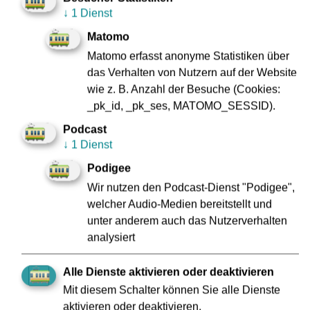
↓
1 Dienst
Matomo
Pressekontakt:
Matomo erfasst anonyme Statistiken über
das Verhalten von Nutzern auf der Website
VGF-Unternehmenskommunikation
wie z. B. Anzahl der Besuche (Cookies:
069 213 27495
_pk_id, _pk_ses, MATOMO_SESSID).
E-Mail:
presse@vgf-ffm.de
Podcast
↓
1 Dienst
Podigee
Bitte beachten Sie unsere Informationen zur
Wir nutzen den Podcast-Dienst "Podigee",
Datenschutzgrundverordnung:
www.vgf-
welcher Audio-Medien bereitstellt und
ffm.de/Datenschutz
unter anderem auch das Nutzerverhalten
analysiert
zur Übersicht
Alle Dienste aktivieren oder deaktivieren
Mit diesem Schalter können Sie alle Dienste
aktivieren oder deaktivieren.