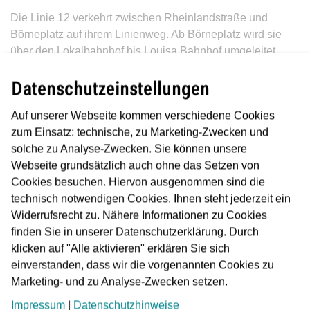
Die Linie 12 verkehrt zwischen Rheinlandstraße und
Börneplatz auf ihrem Linienweg. Ab Börneplatz wird sie
über den Lokalbahnhof bis Louisa Bahnhof umgeleitet.
Die Linie 18 ist im Bauzeitraum zwischen Gravensteiner-
Datenschutzeinstellungen
Platz und Nibelungenplatz auf ihrem Linienweg unterwegs.
Vom Nibelungenplatz fährt sie weiter über Bornheim Mitte
Auf unserer Webseite kommen verschiedene Cookies
bis zur Hugo-Junkers-Straße.
zum Einsatz: technische, zu Marketing-Zwecken und
solche zu Analyse-Zwecken. Sie können unsere
Da die Metrobuslinie M36, die Buslinie 30 sowie die
Webseite grundsätzlich auch ohne das Setzen von
Nachtbuslinien die ÖPNV-Trasse in der Zeit nur
Cookies besuchen. Hiervon ausgenommen sind die
eingeschränkt nutzen können, werden die Bushaltestellen
technisch notwendigen Cookies. Ihnen steht jederzeit ein
Börneplatz und Konstablerwache in Fahrtrichtung
Widerrufsrecht zu. Nähere Informationen zu Cookies
Westbahnhof, bzw. Bad Vilbel Bahnhof, um wenige Meter
finden Sie in unserer Datenschutzerklärung. Durch
an den Fahrbahnrand verlegt. Bei den Nachtbuslinien N4,
klicken auf "Alle aktivieren" erklären Sie sich
N5 und N12 wird die Haltestelle Dom/Römer in Richtung
einverstanden, dass wir die vorgenannten Cookies zu
Enkheim, Preungesheim, Konstablerwache um einige
Marketing- und zu Analyse-Zwecken setzen.
Meter an die Abfahrtsposition der N11 in Richtung
Impressum
|
Datenschutzhinweise
Schießhüttenstraße gelegt.