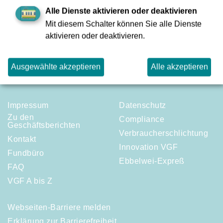
erreichbar und beraten gerne.
Alle Dienste aktivieren oder deaktivieren
Mit diesem Schalter können Sie alle Dienste
aktivieren oder deaktivieren.
zur Übersicht
Ausgewählte akzeptieren
Alle akzeptieren
Impressum
Datenschutz
Zu den
Compliance
Geschäftsberichten
Verbraucherschlichtung
Kontakt
Innovation VGF
Fundbüro
Ebbelwei-Expreß
FAQ
VGF A bis Z
Webseiten-Barriere melden
Erklärung zur Barrierefreiheit