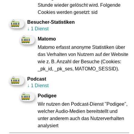
Kurt-Schuhmacher-Straße/Vilbeler Straße, die Sanierung
Stunde wieder gelöscht wird. Folgende
des Hochgleises stadteinwärts am Hessendenkmal, die
Cookies werden gesetzt: sid
Entfernung eines Pflasterabschnitts am Friedberger Platz
Besucher-Statistiken
und die Reparatur einer Weiche an der Ecke Friedberger
↓
1 Dienst
Landstraße/Rohrbachstraße. Voraussetzung für die
Matomo
Durchführung dieser Arbeiten sind geeignete
Wetterbedingungen.
Matomo erfasst anonyme Statistiken über
das Verhalten von Nutzern auf der Website
wie z. B. Anzahl der Besuche (Cookies:
_pk_id, _pk_ses, MATOMO_SESSID).
RMV-Fahrplanauskunft ist aktuell
Podcast
↓
1 Dienst
Podigee
Die Verkehrsgesellschaft Frankfurt (VGF) und traffiQ bitten
Wir nutzen den Podcast-Dienst "Podigee",
darum, etwas mehr Reisezeit einzuplanen. Über die App
welcher Audio-Medien bereitstellt und
RMVgo und auf
www.rmv-frankfurt.de
können sich
unter anderem auch das Nutzerverhalten
Fahrgäste über die Fahrpläne und ihre besten
analysiert
Verbindungen informieren. Auch die Mitarbeitenden am
RMV-Servicetelefon 069 24 24 80 24 sind rund um die Uhr