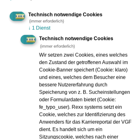
Ab Konstablerwache ist ein Ersatzverkehr mit Bussen über
Technisch notwendige Cookies
Hessendenkmal, Friedberger Platz,
(immer erforderlich)
Rohrbachstraße/Friedberger Landstraße bis zum
↓
1 Dienst
Nibelungenplatz eingerichtet. Die Buslinie 30 verkehrt
Technisch notwendige Cookies
zwischen Börneplatz und Nibelungenplatz.
(immer erforderlich)
Zwischen Konstablerwache und Bornheim Mitte kann
Wir setzen zwei Cookies, eines welches
außerdem die Linie U4 als Ersatz dienen.
den Zustand der getroffenen Auswahl im
Cookie-Banner speichert (Cookie: klaro)
und eines, welches dem Besucher eine
bessere Nutzererfahrung durch
Was wird gemacht?
Speicherung von z. B. Sucheinstellungen
oder Formulardaten bietet (Cookie:
fe_typo_user). Rexx systems setzt ein
Arbeiten der Netzdienste Rhein-Main am Stromnetz
Cookie, welches zur Identifizierung des
machen die Streckensperrung notwendig. Die Zeit der
Anwenders für das Karriereportal der VGF
Sperrung nutzt die VGF für Arbeiten an der Strecke.
dient. Es handelt sich um ein
Geplant sind die Erneuerung des Asphalts an der Ecke
Sitzungscookie, welches nach einer