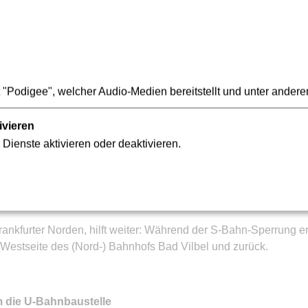
 Vilbel
ter Innenstadt und in die nördlichen Frankfurter Stadtteile weit
verkehr mit Bussen zwischen Bad Vilbel und Frankfurt eingeri
henhalt. Die Linie S6E folgt annähernd der S-Bahn-Trasse zwi
"Podigee", welcher Audio-Medien bereitstellt und unter andere
 und Harheim bedient sie allerdings nicht.
wollen, sind mit der Buslinie 28 gut bedient: In Nieder-Erlenba
ivieren
iegen werden. Dazu wurde das Angebot auf der Linie 65 ausgewe
 Dienste aktivieren oder deaktivieren.
 Uhr jede halbe Stunde.
furter Norden, hilft weiter: Während der S-Bahn-Sperrung erw
Westseite des (Nord-) Bahnhofs Bad Vilbel und zurück.
m die U-Bahnbaustelle