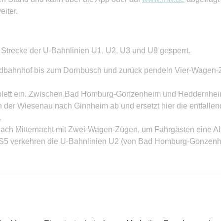
eiter.
Strecke der U-Bahnlinien U1, U2, U3 und U8 gesperrt.
dbahnhof bis zum Dornbusch und zurück pendeln Vier-Wagen-Z
omplett ein. Zwischen Bad Homburg-Gonzenheim und Heddernhei
 der Wiesenau nach Ginnheim ab und ersetzt hier die entfall
.
nach Mitternacht mit Zwei-Wagen-Zügen, um Fahrgästen eine Alt
 S5 verkehren die U-Bahnlinien U2 (von Bad Homburg-Gonzenh
s zumeist mehrere Möglichkeiten, ans Ziel zu kommen: