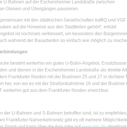
die U-Bahnen auf der Eschersheimer Landstraße zwischen
an Gleisen und Übergängen pausieren.
t gemeinsam mit den städtischen Gesellschaften traffiQ und VGF
aben auf die Hinweise aus den Stadtteilen gehört“, erklärt
angebot ist nochmals verbessert, um besonders den Bürgerinnen
auch während der Bauarbeiten so einfach wie möglich zu mache
 Verbindungen
recke besteht weiterhin ein gutes U-Bahn-Angebot. Ersatzbuss
nden und dienen in der Eschersheimer Landstraße als direkte A
em Frankfurter Norden mit der Buslinien 25 und 27 in dichtem T
er, von wo es mit der Straßenbahnlinie 16 und der Buslinie 64 
iterhin gut aus dem Frankfurter Norden erreichbar.
 der U-Bahnen und S-Bahnen betroffen sind, ist zu empfehlen, 
ten Frankfurter Nahverkehrsnetz gibt es oft mehrere Möglichkeit
en Stand und kann über die App oder auf
www.rmv.de
abgefragt