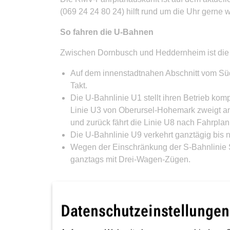
(069 24 24 80 24) hilft rund um die Uhr gerne w
So fahren die U-Bahnen
Zwischen Dornbusch und Heddernheim ist die 
Auf dem innenstadtnahen Abschnitt vom Sü
Takt.
Die U-Bahnlinie U1 stellt ihren Betrieb k
Linie U3 von Oberursel-Hohemark zweigt an
und zurück fährt die Linie U8 nach Fahrplan
Die U-Bahnlinie U9 verkehrt ganztägig bis 
Wegen der Einschränkung der S-Bahnlinie
ganztags mit Drei-Wagen-Zügen.
So einfach wie möglich ans Ziel kommen
Datenschutzeinstellungen
Im dichten Frankfurter Nahverkehrsnetz gibt e