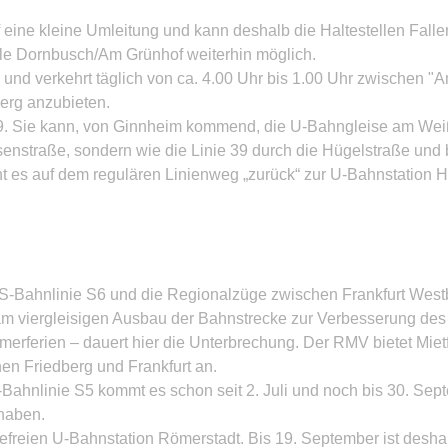
f eine kleine Umleitung und kann deshalb die Haltestellen Fall
lle Dornbusch/Am Grünhof weiterhin möglich.
en und verkehrt täglich von ca. 4.00 Uhr bis 1.00 Uhr zwischen
Berg anzubieten.
 69. Sie kann, von Ginnheim kommend, die U-Bahngleise am Weiß
straße, sondern wie die Linie 39 durch die Hügelstraße und b
t es auf dem regulären Linienweg „zurück“ zur U-Bahnstation H
 die S-Bahnlinie S6 und die Regionalzüge zwischen Frankfurt Wes
am viergleisigen Ausbau der Bahnstrecke zur Verbesserung des
rferien – dauert hier die Unterbrechung. Der RMV bietet Mie
en Friedberg und Frankfurt an.
Bahnlinie S5 kommt es schon seit 2. Juli und noch bis 30. Sep
haben.
refreien U-Bahnstation Römerstadt. Bis 19. September ist des