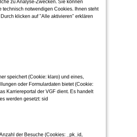
olche zu Analyse-Zwecken. Sie können
ren. Sie verkehren von der U-Bahnstation
 technisch notwendigen Cookies. Ihnen steht
ss von den U-Bahnlinien U2 und U8) und
urch klicken auf "Alle aktivieren" erklären
-/Adickesallee. In den Bussen werden keine
9 nach Ginnheim. Dort stehen die
quel-/Adickesallee und Hauptbahnhof) zur
Sommerferien seltener, sondern planmäßig wie
 auf der größere Busse verkehren.
5 wird von den beiden Stadtteilen eine
r speichert (Cookie: klaro) und eines,
lungen oder Formulardaten bietet (Cookie:
nie 28 über Harheim hinaus bis Nieder-
as Karriereportal der VGF dient. Es handelt
h) eine weitere Verbindung zur U-Bahnstation
es werden gesetzt: sid
Ginnheim gefahren werden.
n sein: Die Buslinie S6E verbindet zwischen
arte.
 Anzahl der Besuche (Cookies: _pk_id,