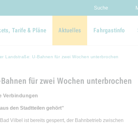
Direkt zur Hauptnavigation spr
Direkt zum Inhalt springen
Webseiten-Barriere melden
Suche
kets, Tarife & Pläne
Aktuelles
Fahrgastinfo
er Landstraße: U-Bahnen für zwei Wochen unterbrochen
-Bahnen für zwei Wochen unterbrochen
le Verbindungen
 aus den Stadtteilen gehört“
ad Vilbel ist bereits gesperrt, der Bahnbetrieb zwischen