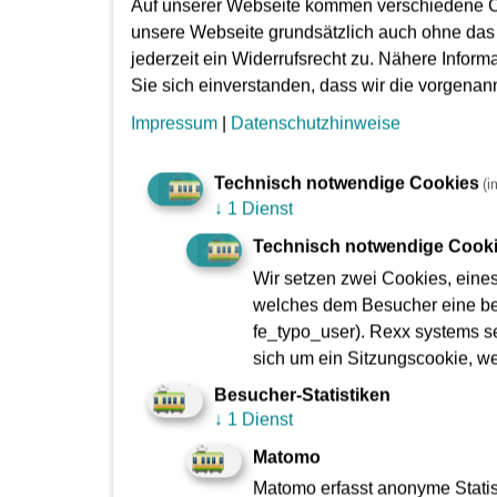
Auf unserer Webseite kommen verschiedene C
Entlang der gesperrten U-Bahnstrecke werde
unsere Webseite grundsätzlich auch ohne das
Heddernheimer Landstraße (dort Anschluss
jederzeit ein Widerrufsrecht zu. Nähere Inform
Dornbusch (dort ist der beste Umstieg auf 
Sie sich einverstanden, dass wir die vorgena
Fahrscheine verkauft.
Impressum
|
Datenschutzhinweise
Aus Oberursel, dem Frankfurter Nordweste
Straßenbahnlinien 16 (Richtung Bockenheim
Technisch notwendige Cookies
(i
Weiterfahrt bereit.
↓
1 Dienst
Die U-Bahnlinie U5 von Preungesheim Richt
an Schultagen fahren. Von Nieder-Eschbach 
Technisch notwendige Cook
Für Fahrgäste von und nach Harheim und Nie
Wir setzen zwei Cookies, eine
umsteigefreie Verbindung über Bonames zur
welches dem Besucher eine bes
Während der gesamten Unterbrechung der S-
fe_typo_user). Rexx systems se
Erlenbach verlängert. Dadurch besteht von 
sich um ein Sitzungscookie, w
Kalbach. Während der jetzt anstehenden U-
Besucher-Statistiken
Für manchen Fahrgast aus Frankfurt mag auc
↓
1 Dienst
Bad Vilbel und Westbahnhof die U-Bahnsta
Matomo
Matomo erfasst anonyme Statist