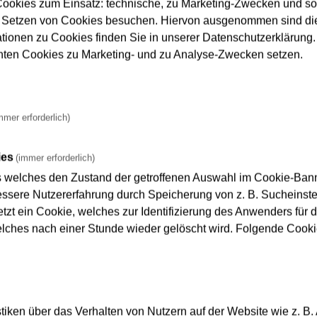
ookies zum Einsatz: technische, zu Marketing-Zwecken und s
n bis zu 34 Gelenkbusse als Ersatzverkehr im dichten Takt fah
 Setzen von Cookies besuchen. Hiervon ausgenommen sind die
 von den U-Bahnlinien U3 und U9) über Heddernheim (Anschlu
ationen zu Cookies finden Sie in unserer Datenschutzerklärung. D
die U-Bahn Richtung Innenstadt möglich) bis zur Station Miquel
nnten Cookies zu Marketing- und zu Analyse-Zwecken setzen.
n und Norden kommen Fahrgäste mit den U-Bahnlinien U3 und U
er Warte und Hauptbahnhof) und die Buslinie 64 (Richtung Mi
mmer erforderlich)
ung Innenstadt und Hauptbahnhof wird nicht wie sonst in den 
und Bonames ist sie bequem mit der Buslinie 27 zu erreichen,
ies
(immer erforderlich)
der-Erlenbach gibt es ein besonderes Angebot: Die Buslinie 2
s welches den Zustand der getroffenen Auswahl im Cookie-Banne
 Station Preungesheim der U-Bahnlinie U5 herstellen.
sere Nutzererfahrung durch Speicherung von z. B. Sucheinstel
Bahnlinie S6 zwischen Frankfurt und Bad Vilbel wird die Busli
tzt ein Cookie, welches zur Identifizierung des Anwenders für d
dort (zusätzlich zur Linie 29 zur U-Bahnstation Nieder-Eschbac
elches nach einer Stunde wieder gelöscht wird. Folgende Cooki
Bahn-Bauarbeiten kann von dort mit der U-Bahnlinie U9 nach 
h der Schienenersatzverkehr für die S6 eine zusätzliche Optio
tionen Preungesheim und Hügelstraße mit der Bockenheimer W
iken über das Verhalten von Nutzern auf der Website wie z. B.