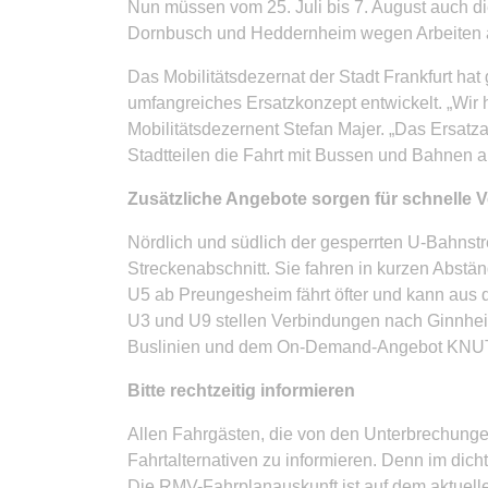
Nun müssen vom 25. Juli bis 7. August auch 
Dornbusch und Heddernheim wegen Arbeiten 
Das Mobilitätsdezernat der Stadt Frankfurt ha
umfangreiches Ersatzkonzept entwickelt. „Wir h
Mobilitätsdezernent Stefan Majer. „Das Ersatz
Stadtteilen die Fahrt mit Bussen und Bahnen 
Zusätzliche Angebote sorgen für schnelle
Nördlich und südlich der gesperrten U-Bahnst
Streckenabschnitt. Sie fahren in kurzen Abstä
U5 ab Preungesheim fährt öfter und kann aus d
U3 und U9 stellen Verbindungen nach Ginnheim h
Buslinien und dem On-Demand-Angebot KNUT we
Bitte rechtzeitig informieren
Allen Fahrgästen, die von den Unterbrechungen
Fahrtalternativen zu informieren. Denn im dich
Die RMV-Fahrplanauskunft ist auf dem aktuell