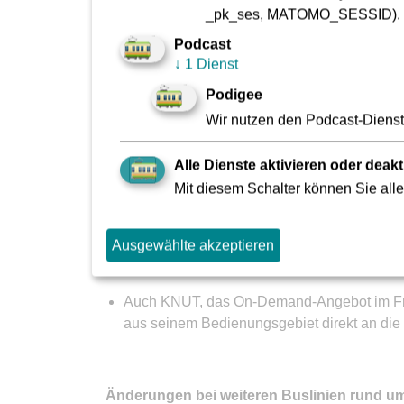
Weiterhin gut verbunden: Von und nach Bad
_pk_ses, MATOMO_SESSID).
Podcast
Von Bad Vilbel haben Fahrgäste in die Frankfur
↓
1 Dienst
Die Deutsche Bahn hat einen Schienenersatz
Podigee
Vilbel Süd und Konstablerwache ohne Zwisc
Wir nutzen den Podcast-Dienst 
Die Frankfurter Stadtteile Nieder-Erlenbach
Fahrgäste aus Harheim, die nach Bad Vilbel 
Alle Dienste aktivieren oder deakt
Übergangszeiten auf die Buslinie 65 umgest
Mit diesem Schalter können Sie alle
ganztags und samstags von 10.00 bis 17.00
Ausgewählte akzeptieren
KNUT fährt nach Bad Vilbel
Auch KNUT, das On-Demand-Angebot im Frank
aus seinem Bedienungsgebiet direkt an die 
Änderungen bei weiteren Buslinien rund u