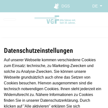
Direkt zur Hauptnavigation spr
Direkt zum Inhalt springen
Webseiten-Barriere melden
DGS
DE
08.06.2026
Geschäftsbericht 2025
Datenschutzeinstellungen
Auf unserer Webseite kommen verschiedene Cookies
Zu finden auf dieser Seite im Download-Bereich.
zum Einsatz: technische, zu Marketing-Zwecken und
181,43 Millionen Fahrgäste im Jahr 2025, Investitionen in
solche zu Analyse-Zwecken. Sie können unsere
Höhe von rund 75 Millionen €, 2.996 Mitarbeiterinnen und
Webseite grundsätzlich auch ohne das Setzen von
Mitarbeiter, davon 1.074 im Fahrdienst. Diese und andere
Cookies besuchen. Hiervon ausgenommen sind die
interessante Zahlen stehen im Geschäftsbericht der VGF,
technisch notwendigen Cookies. Ihnen steht jederzeit ein
die diesen zur heutigen Aufsichtsratssitzung publiziert hat.
Widerrufsrecht zu. Nähere Informationen zu Cookies
Der Bericht mit Zahlen, Daten und Fakten – unterteilt in die
finden Sie in unserer Datenschutzerklärung. Durch
Kapitel „Portrait“, „Lagebericht“ und „Jahresabschluss“ –
klicken auf "Alle aktivieren" erklären Sie sich