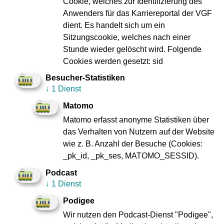
ffm.de/Datenschutz
Cookie, welches zur Identifizierung des
Anwenders für das Karriereportal der VGF
dient. Es handelt sich um ein
zur Übersicht
Sitzungscookie, welches nach einer
Stunde wieder gelöscht wird. Folgende
Cookies werden gesetzt: sid
Besucher-Statistiken
↓
1 Dienst
Impressum
Datenschutz
Matomo
Zu den
Compliance
Geschäftsberichten
Matomo erfasst anonyme Statistiken über
Verbraucherschlichtung
Kontakt
das Verhalten von Nutzern auf der Website
Innovation VGF
wie z. B. Anzahl der Besuche (Cookies:
Fundbüro
Ebbelwei-Expreß
_pk_id, _pk_ses, MATOMO_SESSID).
FAQ
Podcast
VGF A bis Z
↓
1 Dienst
Webseiten-Barriere melden
Podigee
Erklärung zur Barrierefreiheit
Wir nutzen den Podcast-Dienst "Podigee",