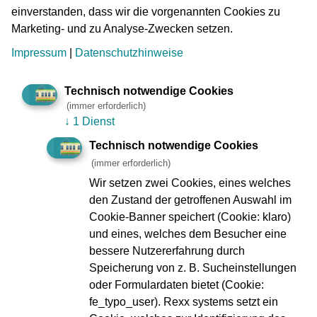
legt zum Stichtag 31. Dezember 2025 Rechenschaft über
einverstanden, dass wir die vorgenannten Cookies zu
das abgelaufene Geschäftsjahr ab. Zu finden ist er
hier
Marketing- und zu Analyse-Zwecken setzen.
(PDF)
.
Impressum
|
Datenschutzhinweise
Es gibt es ihn auch nur in dieser digitalen Fassung, auf
den Druck hat die VGF in diesem Jahr erstmals verzichtet.
Technisch notwendige Cookies
(immer erforderlich)
Auch der
Nachhaltigkeitsbericht 2025
steht auf der
↓
1 Dienst
Homepage.
Technisch notwendige Cookies
(immer erforderlich)
Wir setzen zwei Cookies, eines welches
Pressekontakt:
den Zustand der getroffenen Auswahl im
VGF-Unternehmenskommunikation
Cookie-Banner speichert (Cookie: klaro)
069 213 27495
und eines, welches dem Besucher eine
E-Mail:
presse@vgf-ffm.de
bessere Nutzererfahrung durch
Speicherung von z. B. Sucheinstellungen
Bitte beachten Sie unsere Informationen zur
oder Formulardaten bietet (Cookie:
Datenschutzgrundverordnung:
www.vgf-
fe_typo_user). Rexx systems setzt ein