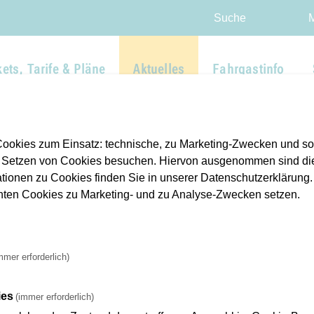
Direkt zur Hauptnavigation spr
Direkt zum Inhalt springen
Webseiten-Barriere melden
Suche
kets, Tarife & Pläne
Aktuelles
Fahrgastinfo
ie Stadt auch an Feiertagen mobil
ookies zum Einsatz: technische, zu Marketing-Zwecken und s
 Setzen von Cookies besuchen. Hiervon ausgenommen sind die
ationen zu Cookies finden Sie in unserer Datenschutzerklärung. D
Feiertagen mobil
nnten Cookies zu Marketing- und zu Analyse-Zwecken setzen.
ne schöne Tradition, an Heiligabend kleine Geschenke an die Fah
mmer erforderlich)
kt werden die Tütchen am Abend des 24. Dezembers in den VG
eich doppelt beschenkt: Mitglieder des Fahrgastverbandes „PR
ies
(immer erforderlich)
in verschiedenen hessischen Städten Geschenkbeutel an ÖPNV-