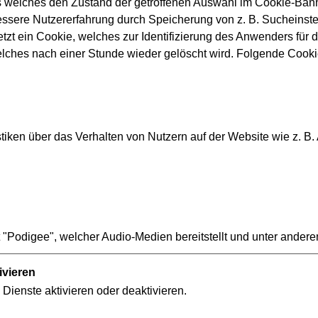
s welches den Zustand der getroffenen Auswahl im Cookie-Banne
sere Nutzererfahrung durch Speicherung von z. B. Sucheinstel
tzt ein Cookie, welches zur Identifizierung des Anwenders für d
ertschätzende Geste.
elches nach einer Stunde wieder gelöscht wird. Folgende Cooki
iken über das Verhalten von Nutzern auf der Website wie z. B.
Datenschutz
We
Compliance
Er
Verbraucherschlichtung
In
"Podigee", welcher Audio-Medien bereitstellt und unter andere
Innovation VGF
ivieren
Ebbelwei-Expreß
 Dienste aktivieren oder deaktivieren.