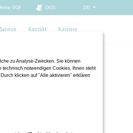
ingen
Meine VGF
DGS
DE
Service
Kontakt
Karriere
olche zu Analyse-Zwecken. Sie können
 technisch notwendigen Cookies. Ihnen steht
urch klicken auf "Alle aktivieren" erklären
rer:innen zu verteilen, die im Dienst sind,
F-Depots und an Haltestellen.
O BAHN“ verteilten zusammen mit Aktiven der
Mitarbeitende, darunter auch Fahrer:innen