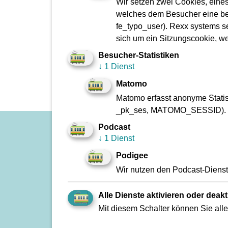
Wir setzen zwei Cookies, eine
der VGF.
welches dem Besucher eine bes
fe_typo_user). Rexx systems se
Die VGF bedankt sich für diese schöne und w
sich um ein Sitzungscookie, w
Besucher-Statistiken
zur Übersicht
↓
1 Dienst
Matomo
Matomo erfasst anonyme Statist
_pk_ses, MATOMO_SESSID).
Podcast
↓
1 Dienst
Impressum
Zu den Geschäftsberichten
Podigee
Kontakt
Wir nutzen den Podcast-Dienst 
Fundbüro
Alle Dienste aktivieren oder deakt
FAQ
Mit diesem Schalter können Sie alle
VGF A bis Z