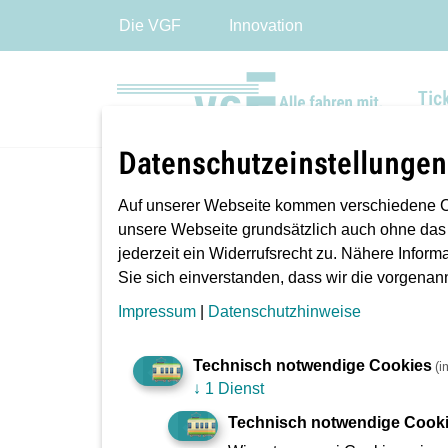
Die VGF
Innovation
Tic
Datenschutzeinstellungen
Sie sind hier:
VGF
Aktuelles
Sie halten d
Auf unserer Webseite kommen verschiedene C
unsere Webseite grundsätzlich auch ohne das
27.12.2022
jederzeit ein Widerrufsrecht zu. Nähere Inform
Sie halten die Stadt auch an 
Sie sich einverstanden, dass wir die vorgena
Dank an Schienenbahnfahrer:innen
Impressum
|
Datenschutzhinweise
Schon seit vielen Jahren ist es bei der VGF ei
Technisch notwendige Cookies
(i
während andere Weihnachten feiern. Verschen
↓
1 Dienst
In diesem Jahr wurden einige Fahrer:innen gl
Technisch notwendige Cook
Kampagne „Initiative Verkehrswende Hessen“ 