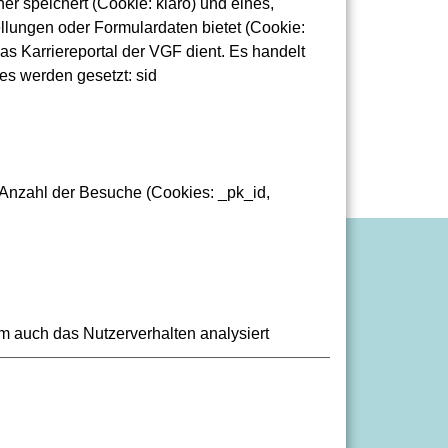
r speichert (Cookie: klaro) und eines,
lungen oder Formulardaten bietet (Cookie:
as Karriereportal der VGF dient. Es handelt
es werden gesetzt: sid
 Anzahl der Besuche (Cookies: _pk_id,
bseiten-Barriere melden
klärung zur Barrierefreiheit
fos in Leichter Sprache
m auch das Nutzerverhalten analysiert