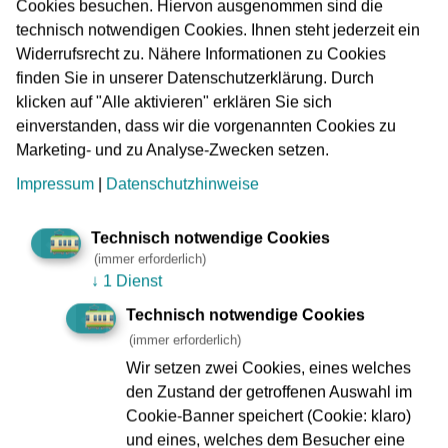
VGF-Ausbildungszentrum für Schienenbahnfahrer:innen.
Cookies besuchen. Hiervon ausgenommen sind die
technisch notwendigen Cookies. Ihnen steht jederzeit ein
„Ich freue mich, dass die Tram-EM nun zum ersten Mal in
Widerrufsrecht zu. Nähere Informationen zu Cookies
Frankfurt stattfinden wird und auf den internationalen
finden Sie in unserer Datenschutzerklärung. Durch
Austausch“, so Wolfgang Siefert. „Es wird bunt: 21
klicken auf "Alle aktivieren" erklären Sie sich
Nationen werden gegeneinander antreten – das passt
einverstanden, dass wir die vorgenannten Cookies zu
natürlich zu einer so internationalen Stadt wie Frankfurt.
Marketing- und zu Analyse-Zwecken setzen.
Und zur VGF, wo fast 900 Fahrerinnen und Fahrer aus 17
Impressum
|
Datenschutzhinweise
verschiedenen Nationen arbeiten.“
In Frankfurts Innenstadt wird ein rund 170 Meter langer
Technisch notwendige Cookies
Parcours für sechs Disziplinen entstehen. Wie in jedem
(immer erforderlich)
Jahr wird viel Fingerspitzengefühl gefragt sein, wenn
↓
1 Dienst
beispielsweise beim Tram-Billard die 40 Tonnen schwere
Technisch notwendige Cookies
Bahn einen Queue so treffen soll, dass dieser eine
(immer erforderlich)
Billardkugel ins Rollen bringt. Wenn die Tram punktgenau
Wir setzen zwei Cookies, eines welches
gestoppt oder bei einem Reaktionstest der Bremsweg
den Zustand der getroffenen Auswahl im
gemessen wird, gilt es, Fertigkeiten aus dem Berufsalltag
Cookie-Banner speichert (Cookie: klaro)
als Fahrer:in unter Beweis zu stellen. „Sowohl die Teams
und eines, welches dem Besucher eine
als auch die Besucher:innen können sich außerdem auf