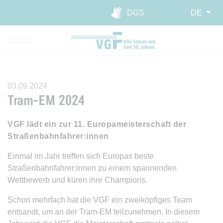
Direkt zur Hauptnavigation spr
Direkt zum Inhalt springen
Webseiten-Barriere melden
DGS
DE
03.09.2024
Tram-EM 2024
VGF lädt ein zur 11. Europameisterschaft der
Straßenbahnfahrer:innen
Einmal im Jahr treffen sich Europas beste
Straßenbahnfahrer:innen zu einem spannenden
Wettbewerb und küren ihre Champions.
Schon mehrfach hat die VGF ein zweiköpfiges Team
entsandt, um an der Tram-EM teilzunehmen. In diesem