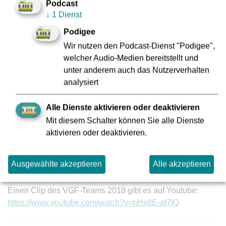
Podcast
„Ein bisschen parteiisch sind wird als VGF-
↓
1 Dienst
Geschäftsführung natürlich schon und drücken unserem
Team besonders fest die Daumen“, so Kerstin Jerchel und
Podigee
Thomas Raasch abschließend.
Wir nutzen den Podcast-Dienst "Podigee",
welcher Audio-Medien bereitstellt und
Weitere Informationen
unter anderem auch das Nutzerverhalten
Alle Informationen rund um die Veranstaltung in Frankfurt
analysiert
gibt es unter: vgf-ffm.de/tramem24
Alle Dienste aktivieren oder deaktivieren
Alle Informationen rund um die Veranstaltungsreihe „Tram-
Mit diesem Schalter können Sie alle Dienste
EM“ gibt es unter:
tramem.eu
aktivieren oder deaktivieren.
Das VGF-Instagram-Team bietet Einblicke hinter die
Kulissen und begleitet die Veranstaltung:
Ausgewählte akzeptieren
Alle akzeptieren
instagram.com/vgf_allefahrenmit
Einen Clip des VGF-Teams 2018 gibt es auf Youtube:
https://www.youtube.com/watch?v=hHx8E-at7IQ