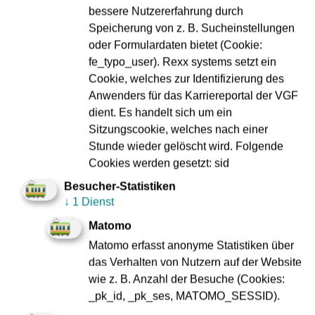
bessere Nutzererfahrung durch
spannende Disziplinen freuen, die in Frankfurt Premiere
Speicherung von z. B. Sucheinstellungen
feiern werden“, verrät Kerstin Jerchel. „Vielleicht bekommt
oder Formulardaten bietet (Cookie:
der eine oder die andere Zuschauer:in ja Lust, sich bei uns
fe_typo_user). Rexx systems setzt ein
als Fahrer:in oder in einem der vielen anderen VGF-
Cookie, welches zur Identifizierung des
Bereiche zu bewerben.“
Anwenders für das Karriereportal der VGF
Neben einem spannenden Wettbewerb erwartet die
dient. Es handelt sich um ein
Besucher:innen bei freiem Eintritt ein großes Familienfest
Sitzungscookie, welches nach einer
mit Kinderprogramm, Informationsständen sowie
Stunde wieder gelöscht wird. Folgende
musikalischen Highlights auf der Showbühne. Für die
Cookies werden gesetzt: sid
teilnehmenden Teams wird die Veranstaltung auch in
Besucher-Statistiken
diesem Jahr wieder die Möglichkeit bieten, sich mit
↓
1 Dienst
Kolleg:innen aus ganz Europa über ihren Job
Matomo
auszutauschen und internationale Freundschaften zu
knüpfen.
Matomo erfasst anonyme Statistiken über
das Verhalten von Nutzern auf der Website
„Wir wünschen allen Teilnehmer:innen und
wie z. B. Anzahl der Besuche (Cookies:
Besucher:innen einen schönen und spannenden
_pk_id, _pk_ses, MATOMO_SESSID).
Wettkampftag“, sind sich Siefert, Jerchel und Raasch einig.