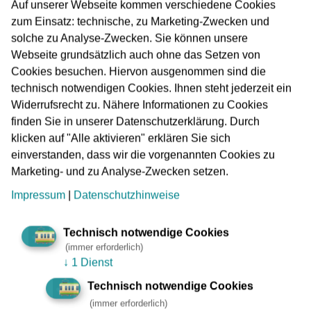
Die U5 startet während der Arbeiten schon an der
Auf unserer Webseite kommen verschiedene Cookies
Bockenheimer Warte. Ab der Konstablerwache stellt die
zum Einsatz: technische, zu Marketing-Zwecken und
Linie U7 die Verbindung von und nach Enkheim her. Die
solche zu Analyse-Zwecken. Sie können unsere
Straßenbahnlinie 12 fährt nachts mit verstärktem Takt – sie
Webseite grundsätzlich auch ohne das Setzen von
kann ab Konstablerwache bis Bornheim Mitte als Ersatz
Cookies besuchen. Hiervon ausgenommen sind die
dienen. Selbstverständlich stehen zwischen
technisch notwendigen Cookies. Ihnen steht jederzeit ein
Konstablerwache und Hauptbahnhof auch die S-
Widerrufsrecht zu. Nähere Informationen zu Cookies
Bahnlinien zur Verfügung.
finden Sie in unserer Datenschutzerklärung. Durch
klicken auf "Alle aktivieren" erklären Sie sich
einverstanden, dass wir die vorgenannten Cookies zu
Marketing- und zu Analyse-Zwecken setzen.
RMV-Fahrplanauskunft ist aktuell
Impressum
|
Datenschutzhinweise
Technisch notwendige Cookies
VGF und traffiQ bitten darum, eine eventuell längere
(immer erforderlich)
Reisezeit einzuplanen. Über die App RMVGo und auf rmv-
↓
1 Dienst
frankfurt.de können sich Fahrgäste über die Fahrpläne und
ihre besten Verbindungen informieren. Auch die
Technisch notwendige Cookies
Mitarbeitenden am RMV-Servicetelefon sind unter
(immer erforderlich)