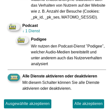
Fahrzeugen und Schienen entgegen und erhöht den
das Verhalten von Nutzern auf der Website
Passagierkomfort durch sanftes Beschleunigen und
wie z. B. Anzahl der Besuche (Cookies:
Bremsen.
_pk_id, _pk_ses, MATOMO_SESSID).
Informationen zum Großprojekt DTC hat die VGF auf ihrer
Podcast
Innovationsseite
innovation.vgf-ffm.de/de/dtc
↓
1 Dienst
zusammengefasst.
Podigee
Wir nutzen den Podcast-Dienst "Podigee",
zur Übersicht
welcher Audio-Medien bereitstellt und
unter anderem auch das Nutzerverhalten
analysiert
Alle Dienste aktivieren oder deaktivieren
Mit diesem Schalter können Sie alle Dienste
Impressum
Datenschutz
aktivieren oder deaktivieren.
Zu den
Compliance
Geschäftsberichten
Verbraucherschlichtung
Kontakt
Ausgewählte akzeptieren
Alle akzeptieren
Innovation VGF
Fundbüro