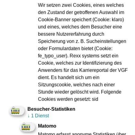
069/2424-8024 rund um die Uhr erreichbar und beraten
Wir setzen zwei Cookies, eines welches
gerne.
den Zustand der getroffenen Auswahl im
Cookie-Banner speichert (Cookie: klaro)
und eines, welches dem Besucher eine
bessere Nutzererfahrung durch
Was wird gemacht?
Speicherung von z. B. Sucheinstellungen
oder Formulardaten bietet (Cookie:
fe_typo_user). Rexx systems setzt ein
Die VGF benötigt die Streckensperrung für statische
Cookie, welches zur Identifizierung des
Systemtests rund um das neue, digitale
Anwenders für das Karriereportal der VGF
Zugsicherungssystem „Digital Train Control Frankfurt
dient. Es handelt sich um ein
(DTC)“.
Sitzungscookie, welches nach einer
Stunde wieder gelöscht wird. Folgende
Es handelt sich um eins der wichtigsten Zukunftsprojekte
Cookies werden gesetzt: sid
der Stadt. Mit der neu verbauten Technik können mehr
Besucher-Statistiken
Bahnen auf gleichbleibender Strecke eingesetzt werden.
↓
1 Dienst
Außerdem werden die Taktgenauigkeit sowie -
verlässlichkeit erhöht und bis zu 25 Prozent Energie
Matomo
eingespart. Die Technik wirkt zudem dem Verschleiß von
Matomo erfasst anonyme Statistiken über