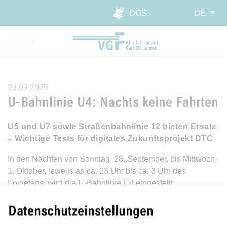
Direkt zur Hauptnavigation spr
Direkt zum Inhalt springen
Webseiten-Barriere melden
DGS
DE
23.09.2025
U-Bahnlinie U4: Nachts keine Fahrten
U5 und U7 sowie Straßenbahnlinie 12 bieten Ersatz
– Wichtige Tests für digitales Zukunftsprojekt DTC
In den Nächten von Sonntag, 28. September, bis Mittwoch,
1. Oktober, jeweils ab ca. 23 Uhr bis ca. 3 Uhr des
Folgetags, wird die U-Bahnlinie U4 eingestellt.
Als Ersatz können im genannten Zeitraum die U-Bahn-
Datenschutzeinstellungen
Linien U5 und U7 sowie die Straßenbahnlinie 12 dienen.