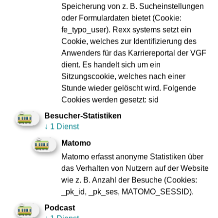
Nach diesem 13-wöchigen Bahnsteigumbau folgen
Speicherung von z. B. Sucheinstellungen
Aufzugsnachrüstung sowie Erneuerung des
oder Formulardaten bietet (Cookie:
Zugangsbauwerks von der Straße „Am Ginnheimer
fe_typo_user). Rexx systems setzt ein
Wäldchen“ zu den Bahnsteigen inkl. Treppenanlagen und
Cookie, welches zur Identifizierung des
Straßenebene „Am Ginnheimer Wäldchen“.
Anwenders für das Karriereportal der VGF
dient. Es handelt sich um ein
Die VGF sieht aufgrund der baulichen Voraussetzung der
Sitzungscookie, welches nach einer
bestehenden Station von voraussichtlich 23. Juni 2025 an
Stunde wieder gelöscht wird. Folgende
den Einbau von drei Aufzügen vor. Aufzug 1 führt von der
Cookies werden gesetzt: sid
Straßen- in die Verteilerebene; die Aufzüge 2 und 3 von
hier zu den beiden Seitenbahnsteigen in Richtung
Besucher-Statistiken
Ginnheim bzw. Südbahnhof. Diese Aufzüge werden als
↓
1 Dienst
sogenannte Durchlader gebaut, bei denen ein
Matomo
Richtungswechsel zwischen Ein- und Ausstieg für den
Matomo erfasst anonyme Statistiken über
Fahrgast nicht erforderlich ist. Die Kabineninnenmaße sind
das Verhalten von Nutzern auf der Website
EN 81-70 konform und entsprechen einem Aufzugstyp 3
wie z. B. Anzahl der Besuche (Cookies:
mit einer Fahrkorbgröße von 1100 x 2100 cm.
_pk_id, _pk_ses, MATOMO_SESSID).
Für die Aufzugnachrüstung wird eine weitere
Podcast
Stationssperrung von rund sechs Wochen Dauer nötig, in