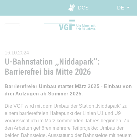
Direkt zur Hauptnavigation spr
Direkt zum Inhalt springen
Webseiten-Barriere melden
DGS
DE
16.10.2024
U-Bahnstation „Niddapark“:
Barrierefrei bis Mitte 2026
Barrierefreier Umbau startet März 2025 - Einbau von
drei Aufzügen ab Sommer 2025.
Die VGF wird mit dem Umbau der Station „Niddapark“ zu
einem barrierefreien Haltepunkt der Linien U1 und U9
voraussichtlich im März kommenden Jahres beginnen. Zu
den Arbeiten gehören mehrere Teilprojekte: Umbau der
beiden Bahnsteige, Ausstattung der Bahnsteige mit neuem