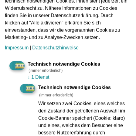
technisch notwendigen Cookies. Ihnen steht jederzeit ein
vor dem Umbau mit; die vorläufige Zeitplanung findet sich
Widerrufsrecht zu. Nähere Informationen zu Cookies
am Ende des Textes.
finden Sie in unserer Datenschutzerklärung. Durch
klicken auf "Alle aktivieren" erklären Sie sich
Bahnsteig-Ausstattung
einverstanden, dass wir die vorgenannten Cookies zu
In die Wartehallen werden auf jedem Bahnsteig Notruf-
Marketing- und zu Analyse-Zwecken setzen.
Informationssäulen (NIS), Sitzbänke sowie Vitrinen für
Impressum
|
Datenschutzhinweise
Fahrgast-Information integriert.
Die VGF erneuert außerdem im Bahnsteigbereich
Technisch notwendige Cookies
Schachtdeckel und Entwässerung, montiert neue Stations-
(immer erforderlich)
Schilder, modernisiert die Beleuchtung, installiert eine
↓
1 Dienst
neue Video-Überwachung, stellt neue Abfallbehälter auf
Technisch notwendige Cookies
und baut neue Geländer ein. Auch das Wegeleitsystem in
(immer erforderlich)
der Station wird komplett überarbeitet, hier werden
Wir setzen zwei Cookies, eines welches
außerdem Bildschirme der Dynamischen Fahrgast-
den Zustand der getroffenen Auswahl im
Information (DFI) angebracht.
Cookie-Banner speichert (Cookie: klaro)
Neue Aufzüge
und eines, welches dem Besucher eine
bessere Nutzererfahrung durch