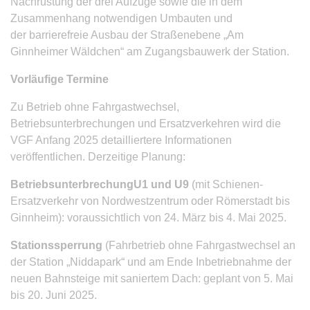
Nachrüstung der drei Aufzüge sowie
die in dem
Zusammenhang notwendigen Umbauten und
der barrierefreie Ausbau der Straßenebene „Am
Ginnheimer Wäldchen“ am Zugangsbauwerk der Station.
Vorläufige Termine
Zu Betrieb ohne Fahrgastwechsel,
Betriebsunterbrechungen und Ersatzverkehren wird die
VGF Anfang 2025 detailliertere Informationen
veröffentlichen. Derzeitige Planung:
Betriebsunterbrechung
U1 und U9
(mit Schienen-
Ersatzverkehr von Nordwestzentrum oder Römerstadt bis
Ginnheim): voraussichtlich von 24. März bis 4. Mai 2025.
Stationssperrung
(Fahrbetrieb ohne Fahrgastwechsel an
der Station „Niddapark“ und am Ende Inbetriebnahme der
neuen Bahnsteige mit saniertem Dach: geplant von 5. Mai
bis 20. Juni 2025.