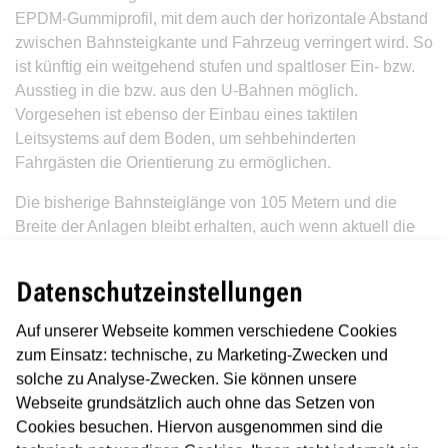
EPDM-Gummiprofil, mit dem auch der horizontale Abstand
zwischen Bahnsteigkante und Fahrzeug verringert wird. So
ist künftig ein weitgehend stufen und spaltloser Ein- bzw.
Ausstieg in die bzw. aus den U-Bahnen möglich.
Vorgesehen ist ebenso der Einbau eines taktilen
Leitsystems auf dem Boden, um sehbehinderten
Fahrgästen die Orientierung zu ermöglichen.
Die bisherige Bahnsteiglänge von 105 Metern und die
Breite der Anlagen bleibt erhalten, auch wenn aktuell die
U1 nur mit Drei-Wagen-Zügen verkehrt und ebenso wenig
wie die U9 die ganze Länge des Bahnsteigs nutzt.
Datenschutzeinstellungen
Die VGF veranschlagt für den Neubau der Bahnsteige 13
Auf unserer Webseite kommen verschiedene Cookies
Wochen, während der U1 und U9 phasenweise ohne
zum Einsatz: technische, zu Marketing-Zwecken und
Fahrgastwechsel an der Station in Betrieb bleiben,
solche zu Analyse-Zwecken. Sie können unsere
phasenweise aber auch unterbrochen werden müssen.
Webseite grundsätzlich auch ohne das Setzen von
Dann setzt die VGF Ersatzbusse ein. Die genauen
Cookies besuchen. Hiervon ausgenommen sind die
Zeiträume und Ersatz-Angebote teilt die VGF rechtzeitig