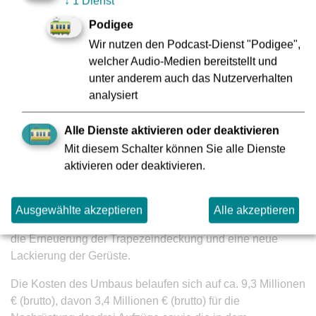
↓
1 Dienst
der die U-Bahnen verkehren, an der Station aber nicht
Podigee
halten. In dieser Zeit finden Arbeiten wie der Rückbau der
Wir nutzen den Podcast-Dienst "Podigee",
Verkleidung der vorhandenen Aufzugsanlagen statt, Rück-
welcher Audio-Medien bereitstellt und
und Neubau von Treppengeländern, Einbau der Aufzüge
unter anderem auch das Nutzerverhalten
sowie Erneuerung des Zugangsbauwerks von der Straße
analysiert
„Am Ginnheimer Wäldchen“. Im Anschluss folgt der
barrierefreie Ausbau der Straßenebene „Am Ginnheimer
Alle Dienste aktivieren oder deaktivieren
Wäldchen“.
Mit diesem Schalter können Sie alle Dienste
Dachsanierung
aktivieren oder deaktivieren.
Im Zuge der Erneuerung der Bahnsteigausstattung saniert
die VGF die vorhandene Bahnsteig-Überdachung, die die
Ausgewählte akzeptieren
Alle akzeptieren
Station markant von anderen unterscheidet. Hierzu gehört
die Erneuerung der Trapezeindeckung und eine neue
Lackierung der Gerüste.
Die Kosten des Umbaus belaufen sich auf ca. 9,3 Millionen
€ (brutto), davon 3,4 Millionen € (brutto) für die