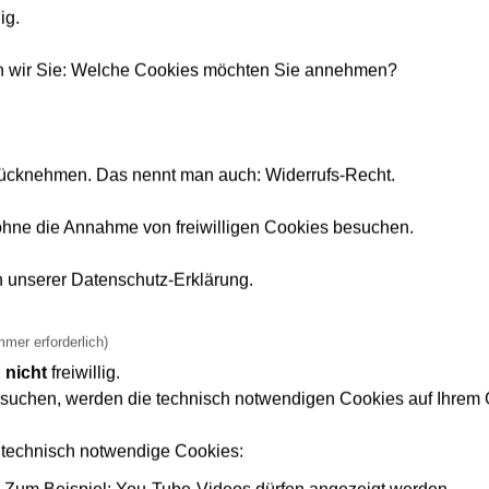
en, dann können Sie es hier auch herunterladen:
Formular Fah
ig.
reiben Sie es.
en wir Sie: Welche Cookies möchten Sie annehmen?
rücknehmen. Das nennt man auch: Widerrufs-Recht.
ohne die Annahme von freiwilligen Cookies besuchen.
)vgf-ffm.de
n unserer Datenschutz-Erklärung.
n einen Termin!
ng?
mmer erforderlich)
d
nicht
freiwillig.
suchen, werden die technisch notwendigen Cookies auf Ihrem G
0 und 15:00 Uhr da.
n Deutscher Gebärdensprache finden Sie
hier
.
3 technisch notwendige Cookies: