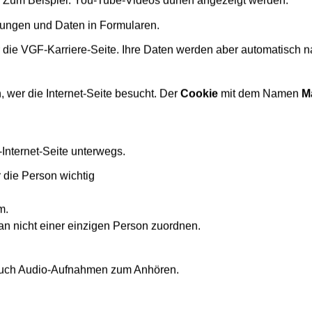
. Zum Beispiel: You-Tube-Videos dürfen angezeigt werden.
lungen und Daten in Formularen.
r die VGF-Karriere-Seite. Ihre Daten werden aber automatisch 
, wer die Internet-Seite besucht. Der
Cookie
mit dem Namen
M
egleitservice
-Internet-Seite unterwegs.
r die Person wichtig
m.
n nicht einer einzigen Person zuordnen.
s auch Audio-Aufnahmen zum Anhören.