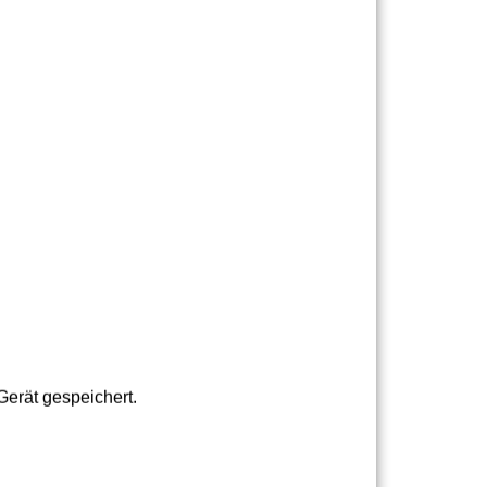
rgast-Begleitung (PDF)
​​​​​​​.
erät gespeichert.