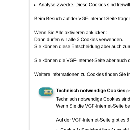
Wenn Sie das Formular lieber ausdrucken woll
Analyse-Zwecke. Diese Cookies sind freiwill
Bitte füllen Sie das Formular aus und untersch
Beim Besuch auf der VGF-Internet-Seite frag
Schicken Sie es dann an die VGF,
entweder per Post an:
Wenn Sie Alle aktivieren anklicken:
VGF
Dann dürfen wir alle 3 Cookies verwenden.
Kurt-Schumacher-Straße 8
Sie können diese Entscheidung aber auch zu
60311 Frankfurt
Sie können die VGF-Internet-Seite aber auch 
Oder per E-Mail an:
s.Fahrgastbegleitservice(at
Weitere Informationen zu Cookies finden Sie i
Dann melden wir uns bei Ihnen und vereinbare
Haben Sie noch Fragen zur Fahrgast-Begleitu
Technisch notwendige Cookies
(i
Dann rufen Sie uns gerne an!
Technisch notwendige Cookies sin
Die Nummer ist:
069 − 213 231 88
.
Wenn Sie die VGF-Internet-Seite be
Wir sind von Montag bis Freitag zwischen 08:0
Informationen zum Fahrgast-Begleitservice i
Auf der VGF-Internet-Seite gibt es 