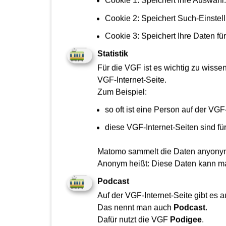
Cookie 1: Speichert Ihre Auswahl
Cookie 2: Speichert Such-Einstel
Cookie 3: Speichert Ihre Daten fü
Statistik
Für die VGF ist es wichtig zu wissen
Online-Formular Fahrgastb
VGF-Internet-Seite.
Zum Beispiel:
so oft ist eine Person auf der VGF
Kontaktdaten
diese VGF-Internet-Seiten sind fü
Matomo sammelt die Daten anyony
Anonym heißt: Diese Daten kann ma
Anrede
Podcast
Auf der VGF-Internet-Seite gibt e
Das nennt man auch
Podcast
.
Nachname
*
Dafür nutzt die VGF
Podigee
.