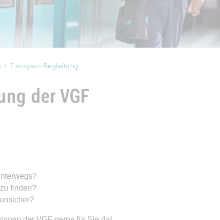
e
Fahrgast-Begleitung
ung der VGF
 unterwegs?
 zu finden?
unsicher?
rinnen der VGF gerne für Sie da!