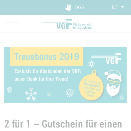
Direkt zur Hauptnavigation spr
Direkt zum Inhalt springen
Webseiten-Barriere melden
DGS
DE
2 für 1 – Gutschein für einen