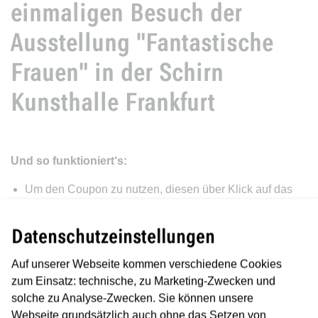
einmaligen Besuch der
Ausstellung "Fantastische
Frauen" in der Schirn
Kunsthalle Frankfurt
Und so funktioniert‘s:
Um den Coupon zu nutzen, diesen über Klick auf das
untenstehende PDF herunterladen, drucken und
ausschneiden.
Datenschutzeinstellungen
Tragen sie noch Ihre Kundennummer in die dafür
Auf unserer Webseite kommen verschiedene Cookies
vorgesehenen Kästchen ein, dann kann der Coupon im
zum Einsatz: technische, zu Marketing-Zwecken und
Gültigkeitszeitraum beim jeweiligen Partner eingelöst
solche zu Analyse-Zwecken. Sie können unsere
werden.
Webseite grundsätzlich auch ohne das Setzen von