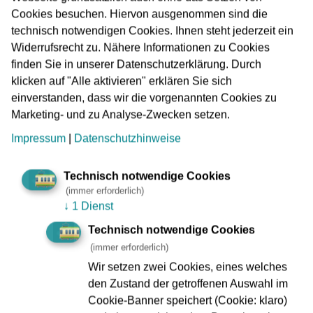
Auf dem Coupon ist genau erläutert, wo und wie Sie
Cookies besuchen. Hiervon ausgenommen sind die
diese einlösen können.
technisch notwendigen Cookies. Ihnen steht jederzeit ein
Widerrufsrecht zu. Nähere Informationen zu Cookies
Auf dem Coupon ist der jeweiliger Gültigkeitszeitraum
finden Sie in unserer Datenschutzerklärung. Durch
angegeben. Außerhalb dessen und ohne die Eintragung
klicken auf "Alle aktivieren" erklären Sie sich
einer Kundennummer besteht kein Anspruch auf
einverstanden, dass wir die vorgenannten Cookies zu
Einlösbarkeit.
Marketing- und zu Analyse-Zwecken setzen.
Impressum
|
Datenschutzhinweise
Bitte beachten Sie:
Die Coupons berechtigen nur zum einmaligen Einlösen.
Technisch notwendige Cookies
(immer erforderlich)
Die Treuebonus-Angebote sind nicht mit anderen
↓
1 Dienst
Gutschein- oder Rabattangeboten kombinierbar.
Technisch notwendige Cookies
Eine Barauszahlung oder anderweitige Erstattung der
(immer erforderlich)
jeweiligen Leistung ist nicht möglich.
Wir setzen zwei Cookies, eines welches
Alle Text- und Bildinhalte dieser Coupons sind
den Zustand der getroffenen Auswahl im
urheberrechtlich geschützt. Ein Nachdruck oder eine
Cookie-Banner speichert (Cookie: klaro)