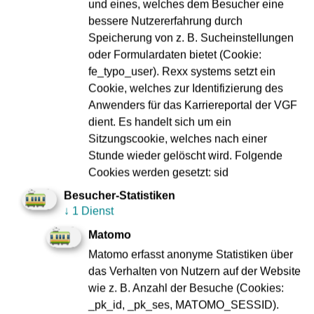
anderweitige Weiterverwertung von Inhalten darf nur mit
und eines, welches dem Besucher eine
ausdrücklicher Zustimmung durch die VGF erfolgen.
bessere Nutzererfahrung durch
Speicherung von z. B. Sucheinstellungen
Die VGF haftet nicht für Inhalte auf den erwähnten
oder Formulardaten bietet (Cookie:
Internet-Seiten.
fe_typo_user). Rexx systems setzt ein
Alle Angaben sind ohne Gewähr.
Cookie, welches zur Identifizierung des
Anwenders für das Karriereportal der VGF
Bei Verdacht auf Manipulation, Vervielfältigung oder
dient. Es handelt sich um ein
missbräuchlicher Nutzung der Coupons behält sich die
Sitzungscookie, welches nach einer
VGF das Recht vor, rechtliche Schritte einzuleiten und
Stunde wieder gelöscht wird. Folgende
von diesen und zukünftigen Vorteilen auszuschließen.
Cookies werden gesetzt: sid
Die VGF behält sich das Recht vor, die genannte
Besucher-Statistiken
Angebote jederzeit, auch ohne Einhaltung von Fristen,
↓
1 Dienst
ganz oder teilweise vorzeitig zu beenden oder in ihrem
Matomo
Verlauf abzuändern.
Matomo erfasst anonyme Statistiken über
das Verhalten von Nutzern auf der Website
wie z. B. Anzahl der Besuche (Cookies:
_pk_id, _pk_ses, MATOMO_SESSID).