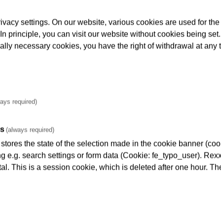
vacy settings. On our website, various cookies are used for the
nfacher ihre Nutzung ist. Dazu gehört Barrierefreiheit bei Ein-
. In principle, you can visit our website without cookies being se
aut die VGF seit Jahren barrierefrei, aber ältere müssen nachg
cally necessary cookies, you have the right of withdrawal at any 
omogenen Stadtvierteln liegen, wie das hier entlang der Bocke
es uns gelungen ist, mit einem nachgerüsteten Aufzug auch ‚Wes
r Eröffnung des Aufzugs.
n, mit Inbetriebnahme kann die VGF sie jetzt wie vorgesehen i
ays required)
Bockenheimer Landstraße wurde hierfür an der Kreuzung mit der
eg nutzen, werden mit Pollern gesichert. Vier Bäume mußten d
es
me pflanzen.
(always required)
tores the state of the selection made in the cookie banner (cooki
 VGF von ihrem 2004 aufgelegten Aufzugsnachrüstungsprogramm 
ng e.g. search settings or form data (Cookie: fe_typo_user). Rexx
, „Kirchplatz“, „Alte Oper“, „Miquel-/Adickesallee“, „Schweize
al. This is a session cookie, which is deleted after one hour. Th
bilitätsgerecht nachgerüstet werden.
rogramm der VGF findet sich unter
aben/aufzugsnachruestungen