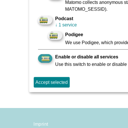
Matomo collects anonymous stat
auf der Homepage der VGF.
MATOMO_SESSID).
Podcast
↓
1 service
Pressekontakt
:
Podigee
VGF-Unternehmenskommunikation
We use Podigee, which provide
069 213 27495
E-Mail:
presse@vgf-ffm.de
Enable or disable all services
Bitte beachten Sie unsere Informationen zur 
Use this switch to enable or disable 
Back
Accept selected
Imprint