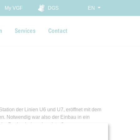
My VGF
DGS
EN
n
Services
Contact
tation der Linien U6 und U7, eröffnet mit dem
en. Notwendig war also der Einbau in ein
 der Bockenheimer Landstraße.
geschlossen. Auch die Kosten liegen mit 3,3