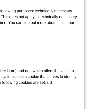
 following purposes: technically necessary
 und Ausstieg und beim Zugang zu den
t. This does not apply to technically necessary
erüstet werden. Im Fall von unterirdischen
time. You can find out more about this in our
nheimer Landstraße der Fall ist, kann das
tend‘ barrierefrei auszubauen“, sagte
m September beenden. Künftig wird ein Aufzug
 Myliusstraße eine Verkehrsinsel angelegt.
em Bau weichen, dafür wird die VGF in
e: klaro) and one which offers the visitor a
streichen kann. In den vergangenen Jahren
 systems sets a cookie that serves to identify
r Platz“ und „Eschenheimer Tor“ sieben der
e following cookies are set: sid