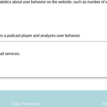
istics about user behavior on the website, such as number of v
s a podcast player and analyzes user behavior.
Datenschutzgrundverordnung:
www.vgf-ffm.de/Datenschutz
all services.
Data Protection
Re