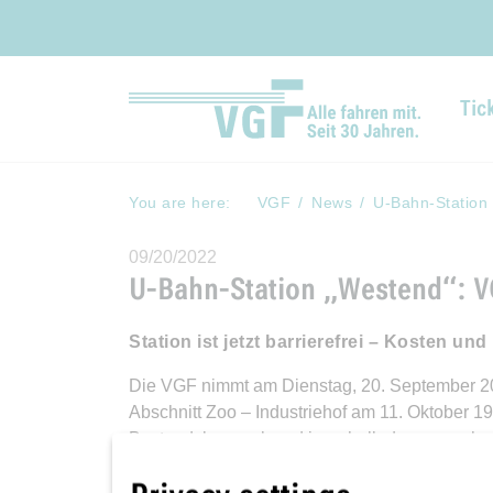
Tic
You are here:
VGF
News
U-Bahn-Station
09/20/2022
U-Bahn-Station „Westend“: V
Station ist jetzt barrierefrei – Kosten un
Die VGF nimmt am Dienstag, 20. September 2022
Abschnitt Zoo – Industriehof am 11. Oktober 1
Bestandsbauwerk und innerhalb des gewachsen
Die Arbeiten dauerten von Frühjahr 2021 und 