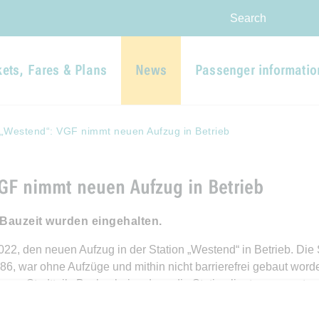
Skip to main navigation
Skip to main content
Report website barrier
Search
kets, Fares & Plans
News
Passenger informatio
 „Westend“: VGF nimmt neuen Aufzug in Betrieb
GF nimmt neuen Aufzug in Betrieb
d Bauzeit wurden eingehalten.
, den neuen Aufzug in der Station „Westend“ in Betrieb. Die S
986, war ohne Aufzüge und mithin nicht barrierefrei gebaut word
en Stadtteils Bockenheim, denn die Station liegt genau unter
wurden – wie von der VGF angekündigt – im September 2022 ab