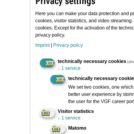
Privacy settings
Millionen € im angekündigten Rahmen.
Here you can make your data protection and pri
„Busse und Bahnen sind umso attraktiver, je ei
cookies, visitor statistics, and video streaming
Bahnsteigen. Neue Stationen und Haltestellen b
cookies. Except for the activation of the techni
Stationen, die in jahrelang gewachsenen und h
privacy policy.
kompliziert sein. Ich freue mich deshalb, daß 
Imprint
|
Privacy policy
Mobilitätsdezernent Stefan Majer anläßlich de
Die Arbeiten hatten im Frühjahr 2021 begonne
technically necessary cookies
(alw
Bahnsteig und Oberfläche verbinden. Auf der 
↓
1 service
Fahrgäste oder Passanten, die hier den Überw
technically necessary cooki
Stationsnähe im Frühjahr 2023 acht neue Bäu
We set two cookies, one which s
Die Station „Westend“ ist die achte, die die
better user experience by stori
konnten mit „Holzhausenstraße“, „Grüneburgweg“
the user for the VGF career port
zehn vorgesehenen Stationen mit Aufzügen mo
Visitor statistics
Mehr Informationen zum Aufzugsnachrüstungsp
↓
1 service
Matomo
www.vgf-ffm.de/de/aktuellpresse/bauvorh