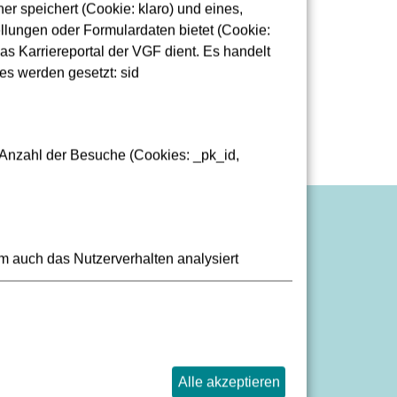
r speichert (Cookie: klaro) und eines,
pätung
lungen oder Formulardaten bietet (Cookie:
sse
as Karriereportal der VGF dient. Es handelt
es werden gesetzt: sid
 Anzahl der Besuche (Cookies: _pk_id,
bseiten-Barriere melden
m auch das Nutzerverhalten analysiert
klärung zur Barrierefreiheit
fos in Leichter Sprache
Alle akzeptieren