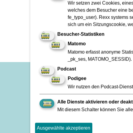
Wir setzen zwei Cookies, eine
Planmäßiger Betrieb
welches dem Besucher eine bes
Störung
fe_typo_user). Rexx systems se
sich um ein Sitzungscookie, w
Besucher-Statistiken
Matomo
Matomo erfasst anonyme Statist
_pk_ses, MATOMO_SESSID).
Podcast
Podigee
Impressum
Wir nutzen den Podcast-Dienst 
Zu den Geschäftsberichten
Kontakt
Alle Dienste aktivieren oder deakt
Fundbüro
Mit diesem Schalter können Sie alle
FAQ
VGF A bis Z
Ausgewählte akzeptieren