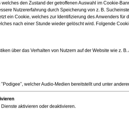
s welches den Zustand der getroffenen Auswahl im Cookie-Banne
Längere Reisezeiten/Vers
sere Nutzererfahrung durch Speicherung von z. B. Sucheinstel
Geplante Arbeiten/Ereigni
tzt ein Cookie, welches zur Identifizierung des Anwenders für d
elches nach einer Stunde wieder gelöscht wird. Folgende Cooki
iken über das Verhalten von Nutzern auf der Website wie z. B.
Datenschutz
We
"Podigee", welcher Audio-Medien bereitstellt und unter andere
Compliance
Er
Verbraucherschlichtung
In
ivieren
Innovation VGF
 Dienste aktivieren oder deaktivieren.
Ebbelwei-Expreß