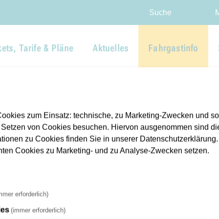
Direkt zur Hauptnavigation spr
Direkt zum Inhalt springen
Webseiten-Barriere melden
Suche
kets, Tarife & Pläne
Aktuelles
Fahrgastinfo
ookies zum Einsatz: technische, zu Marketing-Zwecken und s
 Setzen von Cookies besuchen. Hiervon ausgenommen sind die
ationen zu Cookies finden Sie in unserer Datenschutzerklärung. D
nnten Cookies zu Marketing- und zu Analyse-Zwecken setzen.
mmer erforderlich)
ies
(immer erforderlich)