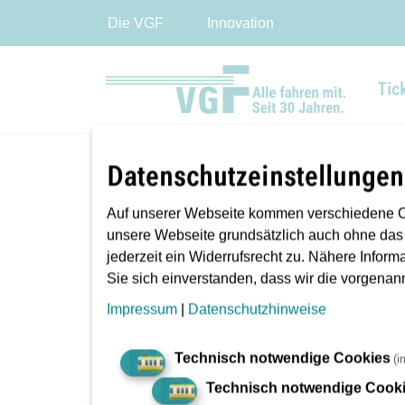
Die VGF
Innovation
Tic
Datenschutzeinstellungen
Sie sind hier:
VGF
Fahrgastinfo
Auf unserer Webseite kommen verschiedene C
unsere Webseite grundsätzlich auch ohne das
jederzeit ein Widerrufsrecht zu. Nähere Inform
Sie sich einverstanden, dass wir die vorgena
Impressum
|
Datenschutzhinweise
Technisch notwendige Cookies
(i
Technisch notwendige Cook