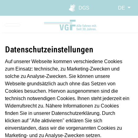
Direkt zur Hauptnavigation spr
Direkt zum Inhalt springen
Webseiten-Barriere melden
DGS
DE
Datenschutzeinstellungen
Auf unserer Webseite kommen verschiedene Cookies
zum Einsatz: technische, zu Marketing-Zwecken und
solche zu Analyse-Zwecken. Sie können unsere
Webseite grundsätzlich auch ohne das Setzen von
Cookies besuchen. Hiervon ausgenommen sind die
technisch notwendigen Cookies. Ihnen steht jederzeit ein
Widerrufsrecht zu. Nähere Informationen zu Cookies
finden Sie in unserer Datenschutzerklärung. Durch
Planmäßiger Betrieb
klicken auf "Alle aktivieren" erklären Sie sich
Längere Reisezeiten/Verspätung
einverstanden, dass wir die vorgenannten Cookies zu
Marketing- und zu Analyse-Zwecken setzen.
Störung