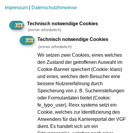
Impressum
|
Datenschutzhinweise
Geplante Arbeiten/Ereignisse
Technisch notwendige Cookies
(immer erforderlich)
Technisch notwendige Cookies
Impressum
Datenschutz
(immer erforderlich)
Zu den
Compliance
Wir setzen zwei Cookies, eines welches
Geschäftsberichten
Verbraucherschlichtung
den Zustand der getroffenen Auswahl im
Kontakt
Innovation VGF
Cookie-Banner speichert (Cookie: klaro)
Fundbüro
und eines, welches dem Besucher eine
Ebbelwei-Expreß
FAQ
bessere Nutzererfahrung durch
VGF A bis Z
Speicherung von z. B. Sucheinstellungen
oder Formulardaten bietet (Cookie:
fe_typo_user). Rexx systems setzt ein
Webseiten-Barriere melden
Cookie, welches zur Identifizierung des
Erklärung zur Barrierefreiheit
Anwenders für das Karriereportal der VGF
Infos in Leichter Sprache
dient. Es handelt sich um ein