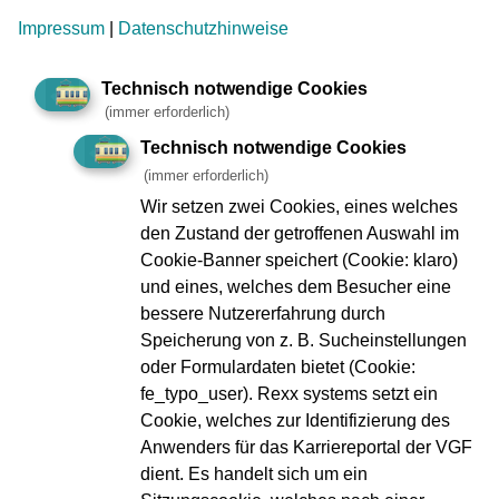
Impressum
|
Datenschutzhinweise
Geplante Arbeiten/Ereignisse
Technisch notwendige Cookies
(immer erforderlich)
Technisch notwendige Cookies
Impressum
Datenschutz
(immer erforderlich)
Zu den
Compliance
Wir setzen zwei Cookies, eines welches
Geschäftsberichten
Verbraucherschlichtung
den Zustand der getroffenen Auswahl im
Kontakt
Innovation VGF
Cookie-Banner speichert (Cookie: klaro)
Fundbüro
und eines, welches dem Besucher eine
Ebbelwei-Expreß
FAQ
bessere Nutzererfahrung durch
VGF A bis Z
Speicherung von z. B. Sucheinstellungen
oder Formulardaten bietet (Cookie:
fe_typo_user). Rexx systems setzt ein
Webseiten-Barriere melden
Cookie, welches zur Identifizierung des
Erklärung zur Barrierefreiheit
Anwenders für das Karriereportal der VGF
Infos in Leichter Sprache
dient. Es handelt sich um ein