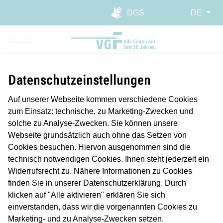
Direkt zur Hauptnavigation spr
Direkt zum Inhalt springen
Webseiten-Barriere melden
DGS
DE
Datenschutzeinstellungen
Auf unserer Webseite kommen verschiedene Cookies
zum Einsatz: technische, zu Marketing-Zwecken und
solche zu Analyse-Zwecken. Sie können unsere
Webseite grundsätzlich auch ohne das Setzen von
Cookies besuchen. Hiervon ausgenommen sind die
technisch notwendigen Cookies. Ihnen steht jederzeit ein
Widerrufsrecht zu. Nähere Informationen zu Cookies
finden Sie in unserer Datenschutzerklärung. Durch
Planmäßiger Betrieb
klicken auf "Alle aktivieren" erklären Sie sich
Längere Reisezeiten/Verspätung
einverstanden, dass wir die vorgenannten Cookies zu
Marketing- und zu Analyse-Zwecken setzen.
Störung