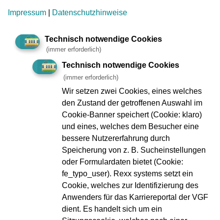
Impressum
|
Datenschutzhinweise
Geplante Arbeiten/Ereignisse
Technisch notwendige Cookies
(immer erforderlich)
Technisch notwendige Cookies
Impressum
Datenschutz
(immer erforderlich)
Zu den
Compliance
Wir setzen zwei Cookies, eines welches
Geschäftsberichten
Verbraucherschlichtung
den Zustand der getroffenen Auswahl im
Kontakt
Innovation VGF
Cookie-Banner speichert (Cookie: klaro)
Fundbüro
und eines, welches dem Besucher eine
Ebbelwei-Expreß
FAQ
bessere Nutzererfahrung durch
VGF A bis Z
Speicherung von z. B. Sucheinstellungen
oder Formulardaten bietet (Cookie:
fe_typo_user). Rexx systems setzt ein
Webseiten-Barriere melden
Cookie, welches zur Identifizierung des
Erklärung zur Barrierefreiheit
Anwenders für das Karriereportal der VGF
Infos in Leichter Sprache
dient. Es handelt sich um ein