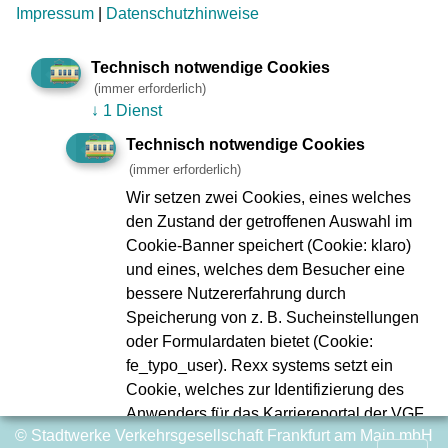
Impressum
|
Datenschutzhinweise
Impressum
Datenschutz
Zu den
Compliance
Technisch notwendige Cookies
Geschäftsberichten
Verbraucherschlichtung
(immer erforderlich)
Kontakt
↓
1 Dienst
Innovation VGF
Fundbüro
Ebbelwei-Expreß
Technisch notwendige Cookies
FAQ
(immer erforderlich)
VGF A bis Z
Wir setzen zwei Cookies, eines welches
den Zustand der getroffenen Auswahl im
Webseiten-Barriere melden
Cookie-Banner speichert (Cookie: klaro)
Erklärung zur Barrierefreiheit
und eines, welches dem Besucher eine
Infos in Leichter Sprache
bessere Nutzererfahrung durch
Speicherung von z. B. Sucheinstellungen
Soziale Netzwerke
oder Formulardaten bietet (Cookie:
fe_typo_user). Rexx systems setzt ein
Cookie, welches zur Identifizierung des
Anwenders für das Karriereportal der VGF
© Stadtwerke Verkehrsgesellschaft Frankfurt am Main mbH
dient. Es handelt sich um ein