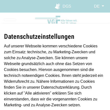
Direkt zur Hauptnavigation spr
Direkt zum Inhalt springen
Webseiten-Barriere melden
DGS
DE
Datenschutzeinstellungen
Auf unserer Webseite kommen verschiedene Cookies
zum Einsatz: technische, zu Marketing-Zwecken und
Vielen Dank!
solche zu Analyse-Zwecken. Sie können unsere
Wir haben Ihre Buchungsanfrage erhalten.
Webseite grundsätzlich auch ohne das Setzen von
Ein Mitarbeiter wird sich in Kürze mit Ihnen in Verbindung
Cookies besuchen. Hiervon ausgenommen sind die
setzen.
technisch notwendigen Cookies. Ihnen steht jederzeit ein
Widerrufsrecht zu. Nähere Informationen zu Cookies
finden Sie in unserer Datenschutzerklärung. Durch
klicken auf "Alle aktivieren" erklären Sie sich
einverstanden, dass wir die vorgenannten Cookies zu
Marketing- und zu Analyse-Zwecken setzen.