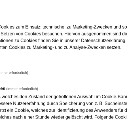
ookies zum Einsatz: technische, zu Marketing-Zwecken und s
rale / Sicherheits- und Service-Zentrale
 Setzen von Cookies besuchen. Hiervon ausgenommen sind die
ationen zu Cookies finden Sie in unserer Datenschutzerklärung. D
nnten Cookies zu Marketing- und zu Analyse-Zwecken setzen.
che und am Hauptbahnhof (Kindernoteingang)
mmer erforderlich)
ies
(immer erforderlich)
s welches den Zustand der getroffenen Auswahl im Cookie-Banne
sere Nutzererfahrung durch Speicherung von z. B. Sucheinstel
tzt ein Cookie, welches zur Identifizierung des Anwenders für d
elches nach einer Stunde wieder gelöscht wird. Folgende Cooki