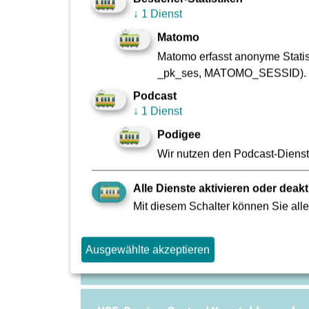
Fundbüro
↓
1 Dienst
Matomo
Matomo erfasst anonyme Statist
Nachrichten- und Signaltechnik
_pk_ses, MATOMO_SESSID).
Podcast
↓
1 Dienst
Omnibuswerkstätten und Betriebshof 
Podigee
Wir nutzen den Podcast-Dienst 
Stadtbahn-Zentralwerkstatt
Alle Dienste aktivieren oder deakt
Mit diesem Schalter können Sie alle
Verkaufstechnik
Ausgewählte akzeptieren
VGF-Service-Center / Hauptwache, B-E